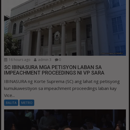
16 hours ago
admin 3
0
SC IBINASURA MGA PETISYON LABAN SA
IMPEACHMENT PROCEEDINGS NI VP SARA
IBINASURA ng Korte Suprema (SC) ang lahat ng petisyong
kumukuwestiyon sa impeachment proceedings laban kay
Vice...
BALITA
METRO