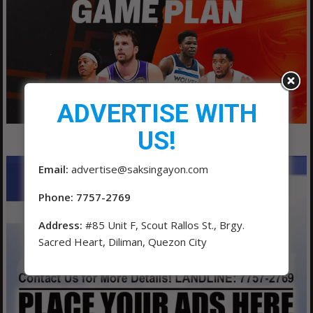
ADVERTISE WITH
US!
Email:
advertise@saksingayon.com
Phone: 7757-2769
Address:
#85 Unit F, Scout Rallos St., Brgy.
Sacred Heart, Diliman, Quezon City