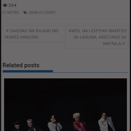
334
METRO
GRAB ACCIDENT
Post
DAGDAG NA BILANG NG
AWOL NA LESPIYAK WANTED
navigation
HUWES HINILING
SA LAGUNA, ARESTADO SA
MAYNILA
Related posts