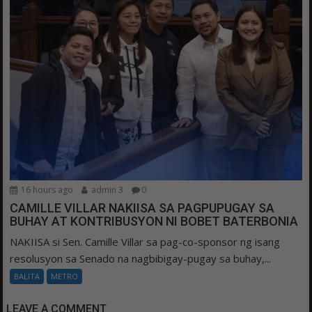
16 hours ago
admin 3
0
CAMILLE VILLAR NAKIISA SA PAGPUPUGAY SA
BUHAY AT KONTRIBUSYON NI BOBET BATERBONIA
NAKIISA si Sen. Camille Villar sa pag-co-sponsor ng isang
resolusyon sa Senado na nagbibigay-pugay sa buhay,...
BALITA
METRO
LEAVE A COMMENT