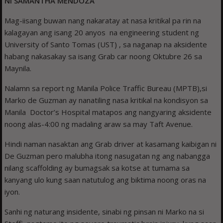
Ni SAMANTHA MENDOZA
Mag-iisang buwan nang nakaratay at nasa kritikal pa rin na
kalagayan ang isang 20 anyos na engineering student ng
University of Santo Tomas (UST) , sa naganap na aksidente
habang nakasakay sa isang Grab car noong Oktubre 26 sa
Maynila.
Nalamn sa report ng Manila Police Traffic Bureau (MPTB),si
Marko de Guzman ay nanatiling nasa kritikal na kondisyon sa
Manila Doctor’s Hospital matapos ang nangyaring aksidente
noong alas-4:00 ng madaling araw sa may Taft Avenue.
Hindi naman nasaktan ang Grab driver at kasamang kaibigan ni
De Guzman pero malubha itong nasugatan ng ang nabangga
nilang scaffolding ay bumagsak sa kotse at tumama sa
kanyang ulo kung saan natutulog ang biktima noong oras na
iyon.
Sanhi ng naturang insidente, sinabi ng pinsan ni Marko na si