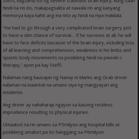
Steffi, nagtamo ito ng severe traumatic brain injury, kung saan
hindi na rin ito, makapagsalita at nawala rin ang kanyang
memorya kaya kahit ang ina nito ay hindi na niya makilala.
“He had to go through a very complicated brain surgery just
to have a slim chance of survival… If he survives at all, he will
have to face deficits because of the brain injury, including loss
of all learning and comprehension, weakness in his limbs and
spastic body movements na posibleng hindi na pwede i-
therapy,” ayon pa kay Steffi.
Nalaman nang kausapin ng Nanay ni Marko ang Grab driver
nalaman na inaantok na umano siya ng mangyayari ang
insidente.
Ang driver ay nahaharap ngayon sa kasong reckless
imprudence resulting to physical injuries.
Umaabot na rin umano sa P3milyon ang hospital bills at
posibleng umabot pa ito hanggang sa P6milyon.