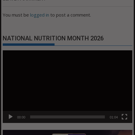
You must be
logged in
to post a comment.
NATIONAL NUTRITION MONTH 2026
Video
Player
00:00
01:04