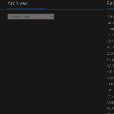
Archives
Re
Archives
SEN
MGA
Disi
unla
PAN
PIT
DAV
Sa 
KAK
4 P
Aug
Tun
EMP
202
COM
REP