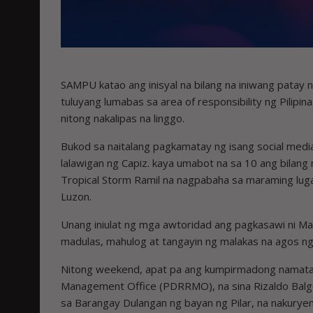
SAMPU katao ang inisyal na bilang na iniwang patay 
tuluyang lumabas sa area of responsibility ng Pilipin
nitong nakalipas na linggo.
Bukod sa naitalang pagkamatay ng isang social medi
lalawigan ng Capiz. kaya umabot na sa 10 ang bilang
Tropical Storm Ramil na nagpabaha sa maraming luga
Luzon.
Unang iniulat ng mga awtoridad ang pagkasawi ni M
madulas, mahulog at tangayin ng malakas na agos ng
Nitong weekend, apat pa ang kumpirmadong namatay n
Management Office (PDRRMO), na sina Rizaldo Balgos
sa Barangay Dulangan ng bayan ng Pilar, na nakuryen