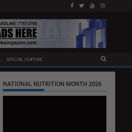
NA PUMP BOAT SA DAVAO CITY
Sa tulong ng German expertise PNP PIN
SPECIAL FEATURE
NATIONAL NUTRITION MONTH 2026
Video
Player