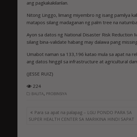
ang pagkakakilanlan.
Nitong Linggo, limang miyembro ng isang pamilya k
matapos silang madaganan ng palm tree na natumba 
Ayon sa datos ng National Disaster Risk Reductio
silang bina-validate habang may dalawa pang missing
Umabot naman sa 133,196 katao mula sa apat na rehi
ang datos hinggil sa infrastructure at agricultural dam
(JESSE RUIZ)
224
,
BALITA
PROBINSIYA
Post
Para sa apat na palapag – LGU PONDO PARA SA
navigation
SUPER HEALTH CENTER SA MARIKINA HINDI SAPAT