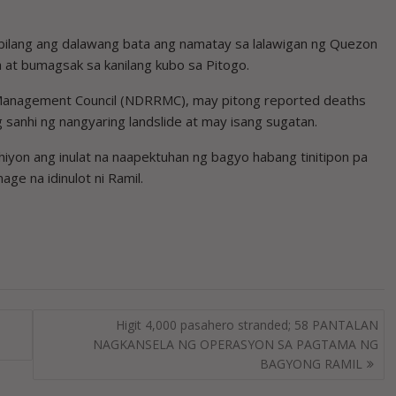
abilang ang dalawang bata ang namatay sa lalawigan ng Quezon
at bumagsak sa kanilang kubo sa Pitogo.
n Management Council (NDRRMC), may pitong reported deaths
 sanhi ng nangyaring landslide at may isang sugatan.
yon ang inulat na naapektuhan ng bagyo habang tinitipon pa
age na idinulot ni Ramil.
Higit 4,000 pasahero stranded; 58 PANTALAN
NAGKANSELA NG OPERASYON SA PAGTAMA NG
BAGYONG RAMIL