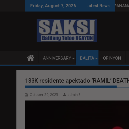
Skip
syon, tamang paggastos susi sa pag-unlad
PANANAMPALATAYA
Friday, August 7, 2026
Latest News
to
content
ANNIVERSARY
BALITA
OPINYON
133K residente apektado ‘RAMIL’ DE
October 20, 2025
admin 3