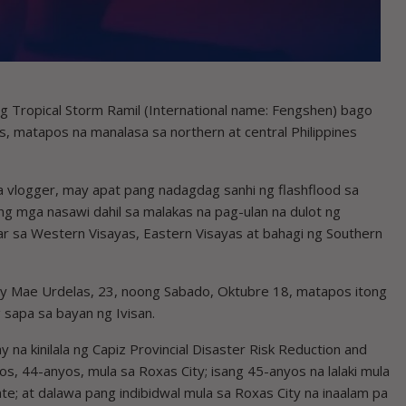
ng Tropical Storm Ramil (International name: Fengshen) bago
as, matapos na manalasa sa northern at central Philippines
a vlogger, may apat pang nadagdag sanhi ng flashflood sa
 ng mga nasawi dahil sa malakas na pag-ulan na dulot ng
r sa Western Visayas, Eastern Visayas at bahagi ng Southern
ay Mae Urdelas, 23, noong Sabado, Oktubre 18, matapos itong
 sapa sa bayan ng Ivisan.
a kinilala ng Capiz Provincial Disaster Risk Reduction and
, 44-anyos, mula sa Roxas City; isang 45-anyos na lalaki mula
te; at dalawa pang indibidwal mula sa Roxas City na inaalam pa