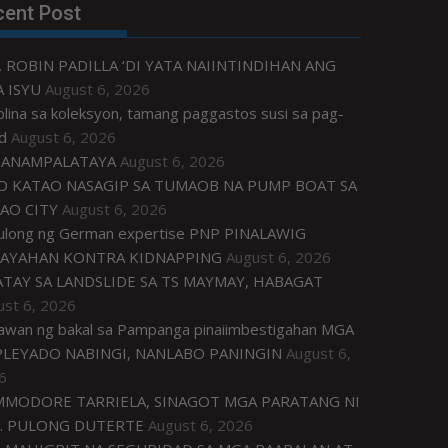
cent Post
. ROBIN PADILLA ‘DI YATA NAIINTINDIHAN ANG
 ISYU
August 6, 2026
plina sa koleksyon, tamang paggastos susi sa pag-
d
August 6, 2026
ANAMPALATAYA
August 6, 2026
O KATAO NASAGIP SA TUMAOB NA PUMP BOAT SA
AO CITY
August 6, 2026
tulong ng German expertise PNP PINALAWIG
AYAHAN KONTRA KIDNAPPING
August 6, 2026
ATAY SA LANDSLIDE SA TS MAYMAY, HABAGAT
ust 6, 2026
awan ng bakal sa Pampanga pinaiimbestigahan MGA
LEYADO NABINGI, NANLABO PANINGIN
August 6,
6
MODORE TARRIELA, SINAGOT MGA PARATANG NI
. PULONG DUTERTE
August 6, 2026