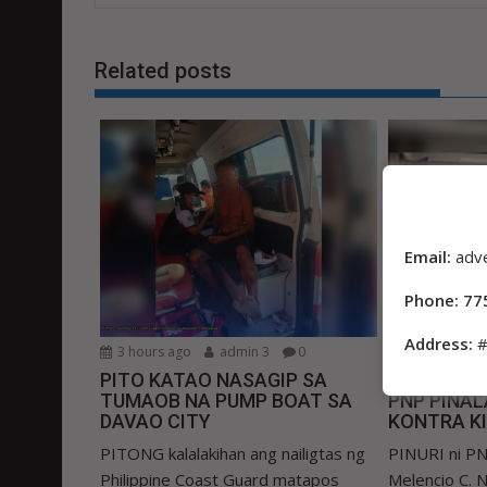
Related posts
Email:
adv
Phone: 77
Address:
#
3 hours ago
admin 3
0
3 hours ago
PITO KATAO NASAGIP SA
Sa tulong 
TUMAOB NA PUMP BOAT SA
PNP PINA
DAVAO CITY
KONTRA K
PITONG kalalakihan ang nailigtas ng
PINURI ni PN
Philippine Coast Guard matapos
Melencio C. Na