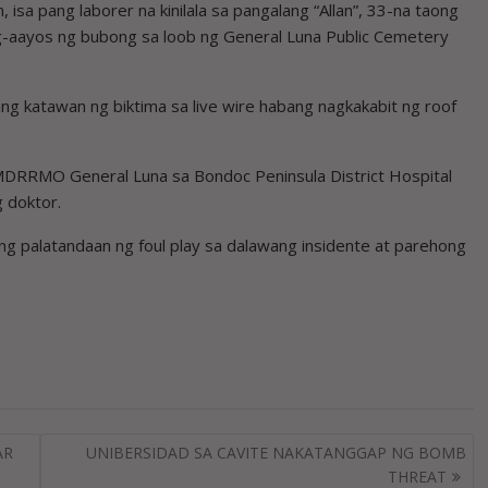
sa pang laborer na kinilala sa pangalang “Allan”, 33-na taong
-aayos ng bubong sa loob ng General Luna Public Cemetery
ang katawan ng biktima sa live wire habang nagkakabit ng roof
MDRRMO General Luna sa Bondoc Peninsula District Hospital
g doktor.
ang palatandaan ng foul play sa dalawang insidente at parehong
AR
UNIBERSIDAD SA CAVITE NAKATANGGAP NG BOMB
THREAT