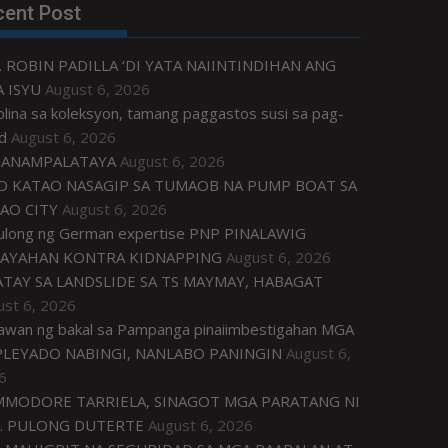
cent Post
. ROBIN PADILLA ‘DI YATA NAIINTINDIHAN ANG
 ISYU
August 6, 2026
plina sa koleksyon, tamang paggastos susi sa pag-
d
August 6, 2026
ANAMPALATAYA
August 6, 2026
O KATAO NASAGIP SA TUMAOB NA PUMP BOAT SA
AO CITY
August 6, 2026
tulong ng German expertise PNP PINALAWIG
AYAHAN KONTRA KIDNAPPING
August 6, 2026
ATAY SA LANDSLIDE SA TS MAYMAY, HABAGAT
ust 6, 2026
awan ng bakal sa Pampanga pinaiimbestigahan MGA
LEYADO NABINGI, NANLABO PANINGIN
August 6,
6
MODORE TARRIELA, SINAGOT MGA PARATANG NI
. PULONG DUTERTE
August 6, 2026