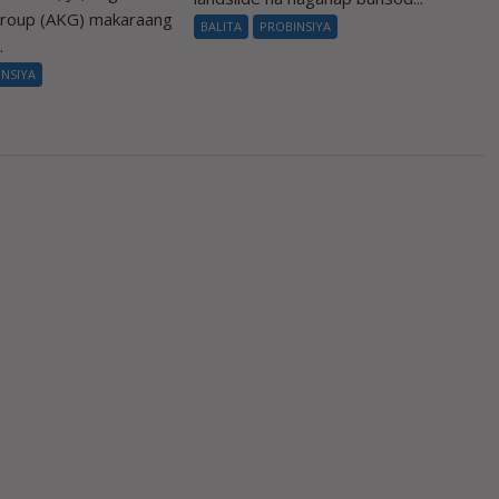
Group (AKG) makaraang
BALITA
PROBINSIYA
.
INSIYA