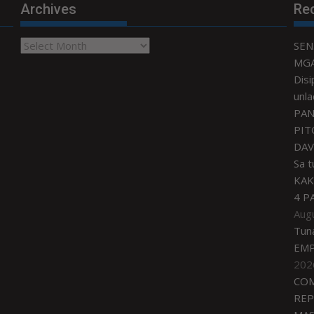
Archives
Re
Archives
SEN
MGA
Disi
unla
PAN
PIT
DAV
Sa 
KAK
4 P
Aug
Tun
EMP
202
COM
REP