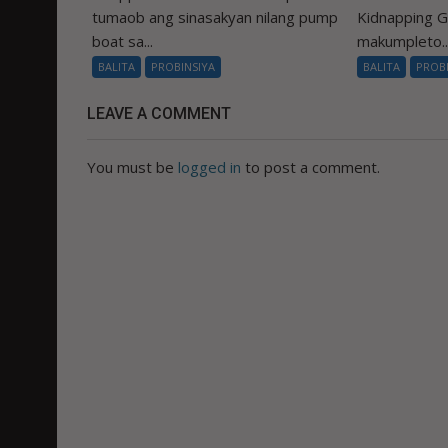
tumaob ang sinasakyan nilang pump
Kidnapping 
boat sa...
makumpleto..
BALITA
PROBINSIYA
BALITA
PROB
LEAVE A COMMENT
You must be
logged in
to post a comment.