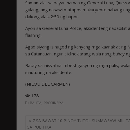
Samantala, sa bayan naman ng General Luna, Quezon, i
gulang, ang nasawi matapos makuryente habang nag
dakong alas-2:50 ng hapon.
Ayon sa General Luna Police, aksidenteng napadikit 
flashing.
Agad siyang isinugod ng kanyang mga kaanak at ng 
sa Catanauan, ngunit idineklarang wala nang buhay n
Batay sa inisyal na imbestigasyon ng mga pulis, wal
itinuturing na aksidente.
(NILOU DEL CARMEN)
178
,
BALITA
PROBINSIYA
Post
7 SA BAWAT 10 PINOY TUTOL SUMAWSAW MILIT
navigation
SA PULITIKA