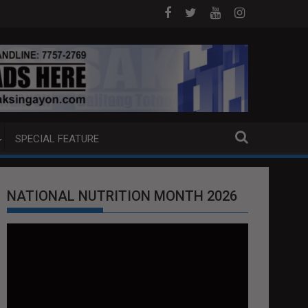
B NA PUMP BOAT SA DAVAO CITY
Sa tulong ng German expertise PNP P
SPECIAL FEATURE
NATIONAL NUTRITION MONTH 2026
Video
Player