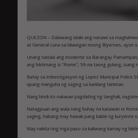
QUEZON – Dalawang lalaki ang nasawi sa magkahiwa
at General Luna sa lalawigan noong Biyernes, ayon sa
Unang naitala ang insidente sa Barangay Pamampang
ang biktimang si “Rome”, 59-na taong gulang, isang
Batay sa imbestigasyon ng Lopez Municipal Police St
upang manguha ng saging sa kanilang taniman.
Nang hindi ito nakauwi pagdating ng tanghali, nags
Natagpuan ang wala nang buhay na katawan ni Rome 
saging, habang may hawak pang kable ng kuryente n
May nakita ring mga paso sa kaliwang kamay ng bikti