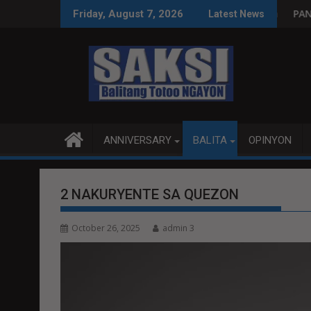
Skip
leksyon, tamang paggastos susi sa pag-unlad
PANANAMPALATAYA
Friday, August 7, 2026
Latest News
to
content
ANNIVERSARY
BALITA
OPINYON
2 NAKURYENTE SA QUEZON
October 26, 2025
admin 3