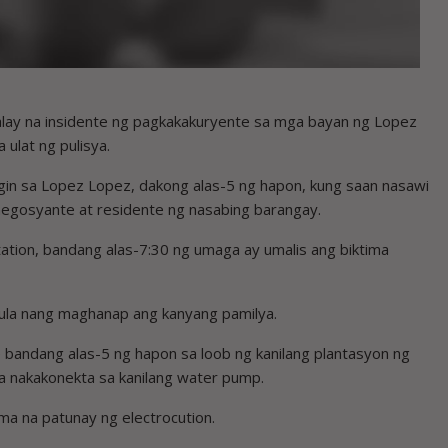
lay na insidente ng pagkakakuryente sa mga bayan ng Lopez
 ulat ng pulisya.
in sa Lopez Lopez, dakong alas-5 ng hapon, kung saan nasawi
 negosyante at residente ng nasabing barangay.
ation, bandang alas-7:30 ng umaga ay umalis ang biktima
imula nang maghanap ang kanyang pamilya.
bandang alas-5 ng hapon sa loob ng kanilang plantasyon ng
a nakakonekta sa kanilang water pump.
ma na patunay ng electrocution.