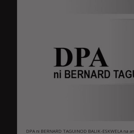
DPA ni BERNARD TAGUINOD BALIK-ESKWELA na ang hal