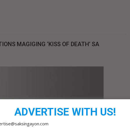
IONS MAGIGING ‘KISS OF DEATH’ SA
ADVERTISE WITH US!
ertise@saksingayon.com