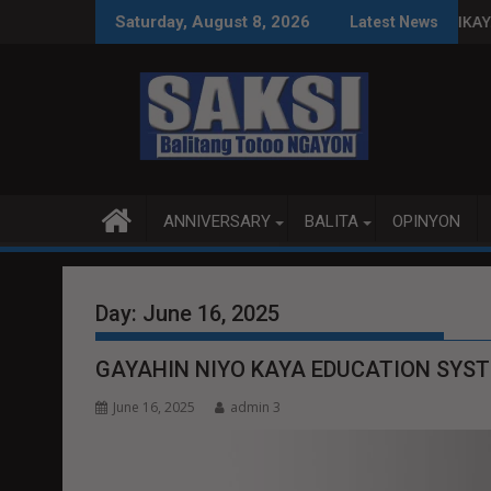
Skip
IW
USPENDIHIN IMPLEMENTASYON NG RPVARA
PUBLIKO HINIKAYAT NI SPEAKER DY NA MAK
Saturday, August 8, 2026
Latest News
to
content
ANNIVERSARY
BALITA
OPINYON
Day:
June 16, 2025
GAYAHIN NIYO KAYA EDUCATION SYS
June 16, 2025
admin 3