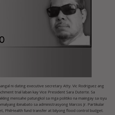
gal ni dating executive secretary Atty. Vic Rodriguez ang
ment trial laban kay Vice President Sara Duterte. Sa
kling mensahe patungkol sa mga politiko na maiingay sa isyu
malyang ibinabato sa administrasyong Marcos Jr. Partikular
t, PhilHealth fund transfer at bilyong flood control budget.