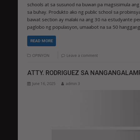
schools at sa susunod na buwan pa magsisimula ang
sa buhay. Produkto ako ng public school sa probinsy
bawat section ay malaki na ang 30 na estudyante p
paglobo ng populasyon, umaabot na sa 50 hanggang 
READ MORE
OPINYON
Leave a comment
ATTY. RODRIGUEZ SA NANGANGALAMP
June 16, 2025
admin 3