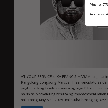
Phone: 77
Address:
#
AT YOUR SERVICE ni KA FRANCIS MARAMI ang naniniw
Pangulong Bongbong Marcos, Jr. sa kandidato sa darat
pagbagsak ng tiwala sa kanya ng mga Pilipino na makik
na rin sa pinakahuling resulta ng impeachment laban
nakaraang May 6-9, 2025, nakakuha lamang ng 32% 