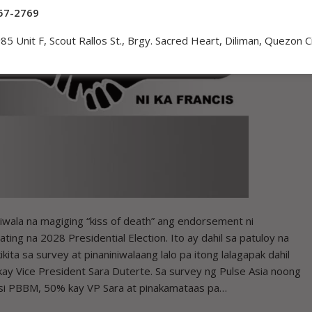
57-2769
85 Unit F, Scout Rallos St., Brgy. Sacred Heart, Diliman, Quezon C
ala na magiging “kiss of death” ang endorsement ni
ing na 2028 Presidential Election. Ito ay dahil sa patuloy na
ita sa survey at pinaniniwalaang lalo pa itong lalagapak dahil
 kay Vice President Sara Duterte. Sa survey ng Pulse Asia noong
si PBBM, 50% kay VP Sara at pinakamataas pa…