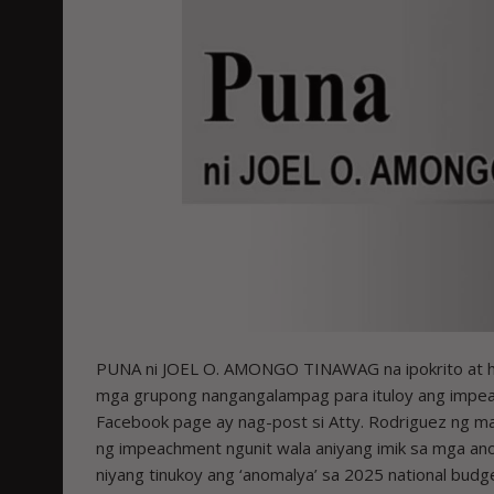
PUNA ni JOEL O. AMONGO TINAWAG na ipokrito at han
mga grupong nangangalampag para ituloy ang impeach
Facebook page ay nag-post si Atty. Rodriguez ng mai
ng impeachment ngunit wala aniyang imik sa mga ano
niyang tinukoy ang ‘anomalya’ sa 2025 national budge