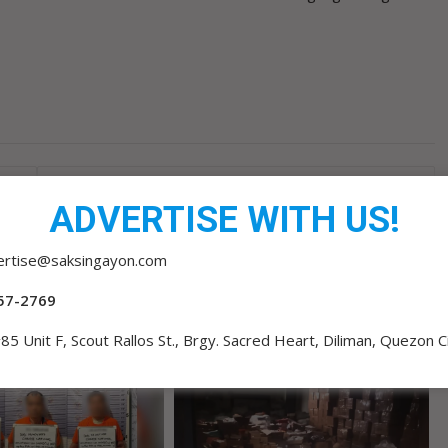
PBBM, PUTIN ITINULAK ENERGY SECURITY AT MAS
SA
MATIBAY NA ASEAN-RUSSIA COOPERATION
ADVERTISE WITH US!
ertise@saksingayon.com
57-2769
85 Unit F, Scout Rallos St., Brgy. Sacred Heart, Diliman, Quezon C