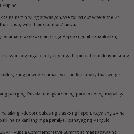
Pilipino.
nakita na namin ‘yung sitwasyon. We found out where the 24
eir case, with their situation,” aniya.
g anumang paglabag ang mga Pilipino ngunit nanatili silang
mpormasyon ang mga pamilya ng mga Pilipino at matulungan silang
e families, kung puwede naman, we can find a way that we get
 ang panig ng Russia at nagkaroon ng paraan upang mapalaya
da na silang i-deport bukas ng alas-5 ng hapon. Kaya ang 24 na
abalik na sa kanilang mga pamilya,” pahayag ng Pangulo.
a ASEAN-Russia Commemorative Summit at magsagawa ng