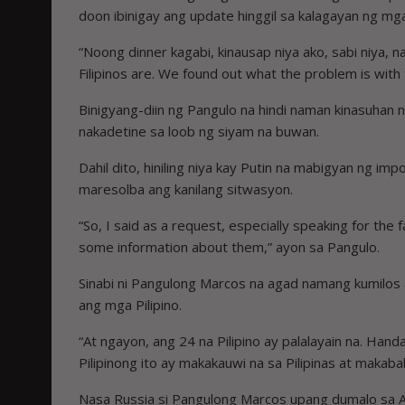
doon ibinigay ang update hinggil sa kalagayan ng mga 
“Noong dinner kagabi, kinausap niya ako, sabi niya, 
Filipinos are. We found out what the problem is with th
Binigyang-diin ng Pangulo na hindi naman kinasuhan n
nakadetine sa loob ng siyam na buwan.
Dahil dito, hiniling niya kay Putin na mabigyan ng i
maresolba ang kanilang sitwasyon.
“So, I said as a request, especially speaking for th
some information about them,” ayon sa Pangulo.
Sinabi ni Pangulong Marcos na agad namang kumilos
ang mga Pilipino.
“At ngayon, ang 24 na Pilipino ay palalayain na. Han
Pilipinong ito ay makakauwi na sa Pilipinas at makab
Nasa Russia si Pangulong Marcos upang dumalo s