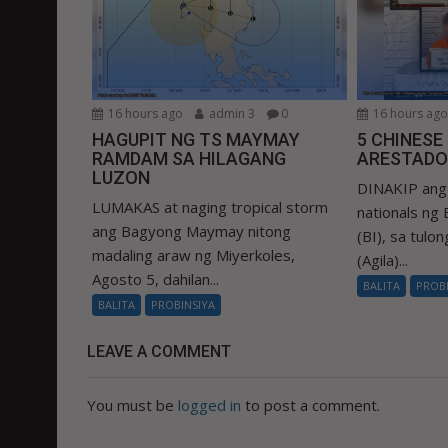
16 hours ago
admin 3
0
16 hours ag
HAGUPIT NG TS MAYMAY
5 CHINESE
RAMDAM SA HILAGANG
ARESTADO
LUZON
DINAKIP ang 
LUMAKAS at naging tropical storm
nationals ng
ang Bagyong Maymay nitong
(BI), sa tulo
madaling araw ng Miyerkoles,
(Agila)...
Agosto 5, dahilan...
BALITA
PROB
BALITA
PROBINSIYA
LEAVE A COMMENT
You must be
logged in
to post a comment.