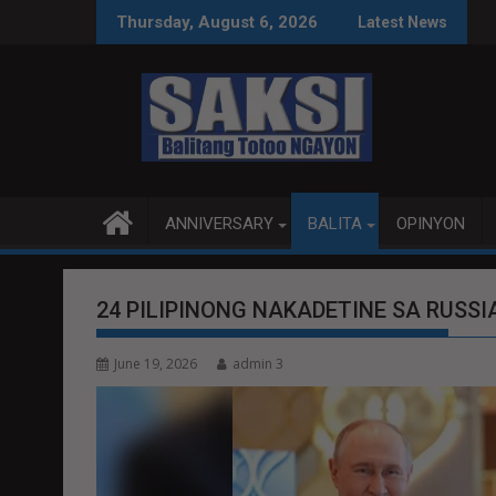
Skip
ACE TALKS MAS PRODUKTIBO
P92.8 MILYON ANG US
Thursday, August 6, 2026
Latest News
to
content
ANNIVERSARY
BALITA
OPINYON
24 PILIPINONG NAKADETINE SA RUSS
June 19, 2026
admin 3