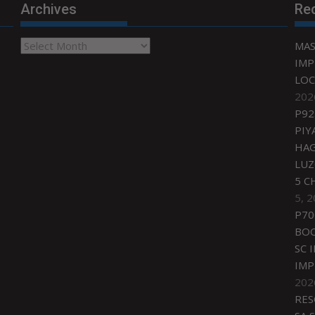
Archives
Re
Archives
MAS
IMP
LOC
202
P92
PIY
HAG
LU
5 C
5, 
P70
BO
SC 
IMP
202
RES