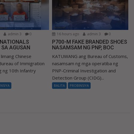
o
admin 3
0
16 hours ago
admin 3
0
 NATIONALS
P700-M FAKE BRANDED SHOES
 SA AGUSAN
NASAMSAM NG PNP, BOC
limang Chinese
KATUWANG ang Bureau of Customs,
 Bureau of Immigration
nasamsam ng mga operatiba ng
ng ng 10th Infantry
PNP-Criminal Investigation and
Detection Group (CIDG)...
INSIYA
BALITA
PROBINSIYA