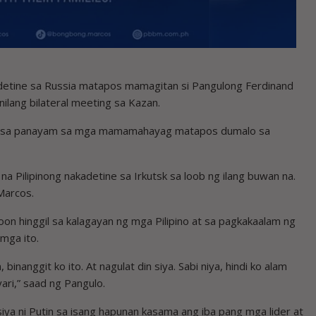
adetine sa Russia matapos mamagitan si Pangulong Ferdinand
nilang bilateral meeting sa Kazan.
ta sa panayam sa mga mamamahayag matapos dumalo sa
na Pilipinong nakadetine sa Irkutsk sa loob ng ilang buwan na.
Marcos.
n hinggil sa kalagayan ng mga Pilipino at sa pagkakaalam ng
mga ito.
binanggit ko ito. At nagulat din siya. Sabi niya, hindi ko alam
ari,” saad ng Pangulo.
iya ni Putin sa isang hapunan kasama ang iba pang mga lider at