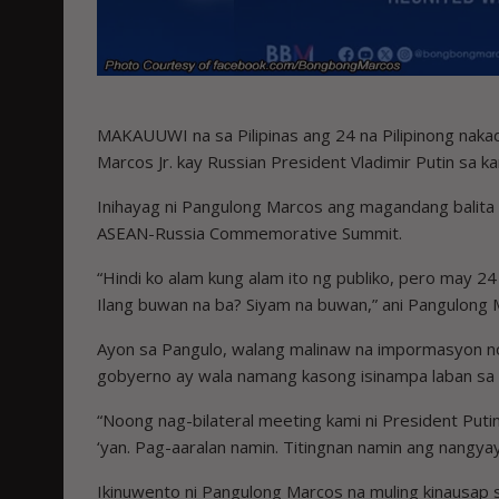
MAKAUUWI na sa Pilipinas ang 24 na Pilipinong nak
Marcos Jr. kay Russian President Vladimir Putin sa ka
Inihayag ni Pangulong Marcos ang magandang bali
ASEAN-Russia Commemorative Summit.
“Hindi ko alam kung alam ito ng publiko, pero may 24 
Ilang buwan na ba? Siyam na buwan,” ani Pangulong 
Ayon sa Pangulo, walang malinaw na impormasyon noo
gobyerno ay wala namang kasong isinampa laban sa 
“Noong nag-bilateral meeting kami ni President Putin, 
‘yan. Pag-aaralan namin. Titingnan namin ang nangyay
Ikinuwento ni Pangulong Marcos na muling kinausap s