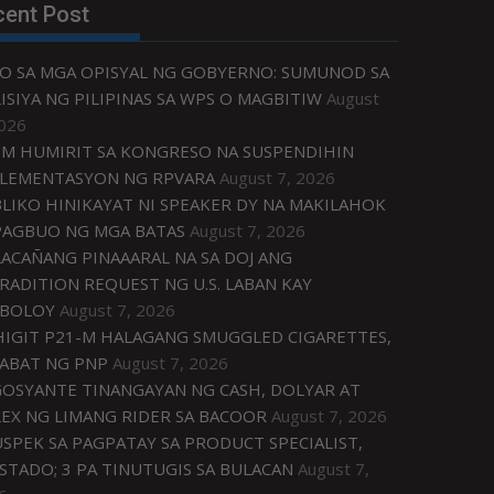
cent Post
O SA MGA OPISYAL NG GOBYERNO: SUMUNOD SA
ISIYA NG PILIPINAS SA WPS O MAGBITIW
August
2026
M HUMIRIT SA KONGRESO NA SUSPENDIHIN
LEMENTASYON NG RPVARA
August 7, 2026
LIKO HINIKAYAT NI SPEAKER DY NA MAKILAHOK
PAGBUO NG MGA BATAS
August 7, 2026
ACAÑANG PINAAARAL NA SA DOJ ANG
RADITION REQUEST NG U.S. LABAN KAY
IBOLOY
August 7, 2026
IGIT P21-M HALAGANG SMUGGLED CIGARETTES,
ABAT NG PNP
August 7, 2026
OSYANTE TINANGAYAN NG CASH, DOLYAR AT
EX NG LIMANG RIDER SA BACOOR
August 7, 2026
USPEK SA PAGPATAY SA PRODUCT SPECIALIST,
STADO; 3 PA TINUTUGIS SA BULACAN
August 7,