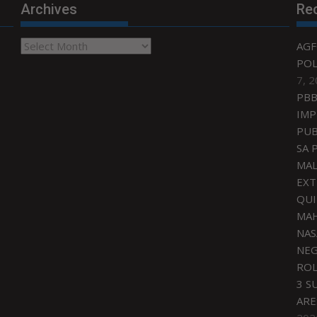
Archives
Re
Archives
AGF
POL
7, 
PBB
IMP
PUB
SA 
MAL
EXT
QU
MAH
NAS
NEG
ROL
3 S
ARE