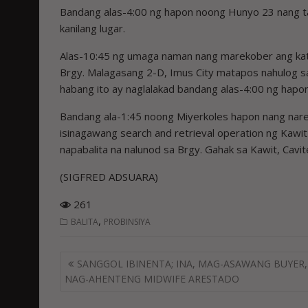
Bandang alas-4:00 ng hapon noong Hunyo 23 nang ta
kanilang lugar.
Alas-10:45 ng umaga naman nang marekober ang kat
Brgy. Malagasang 2-D, Imus City matapos nahulog s
habang ito ay naglalakad bandang alas-4:00 ng hap
Bandang ala-1:45 noong Miyerkoles hapon nang nare
isinagawang search and retrieval operation ng Kaw
napabalita na nalunod sa Brgy. Gahak sa Kawit, Cavit
(SIGFRED ADSUARA)
261
,
BALITA
PROBINSIYA
Post
SANGGOL IBINENTA; INA, MAG-ASAWANG BUYER,
navigation
NAG-AHENTENG MIDWIFE ARESTADO