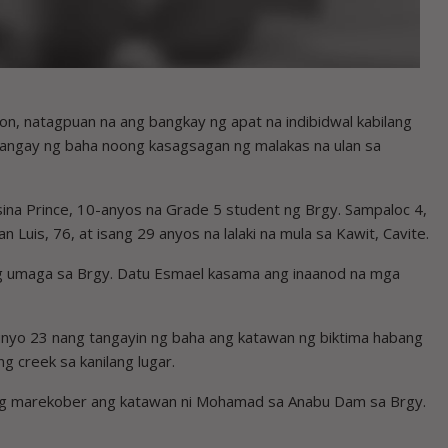
on, natagpuan na ang bangkay ng apat na indibidwal kabilang
inangay ng baha noong kasagsagan ng malakas na ulan sa
sina Prince, 10-anyos na Grade 5 student ng Brgy. Sampaloc 4,
Luis, 76, at isang 29 anyos na lalaki na mula sa Kawit, Cavite.
 ng umaga sa Brgy. Datu Esmael kasama ang inaanod na mga
nyo 23 nang tangayin ng baha ang katawan ng biktima habang
g creek sa kanilang lugar.
ng marekober ang katawan ni Mohamad sa Anabu Dam sa Brgy.