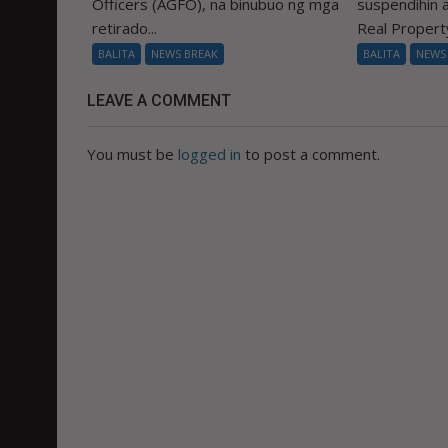
Officers (AGFO), na binubuo ng mga
suspendihin
retirado...
Real Property
BALITA
NEWS BREAK
BALITA
NEWS
LEAVE A COMMENT
You must be
logged in
to post a comment.