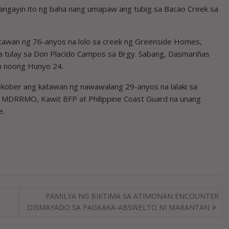
ngayin ito ng baha nang umapaw ang tubig sa Bacao Creek sa
awan ng 76-anyos na lolo sa creek ng Greenside Homes,
a tulay sa Don Placido Campos sa Brgy. Sabang, Dasmariñas
on noong Hunyo 24.
kober ang katawan ng nawawalang 29-anyos na lalaki sa
it MDRRMO, Kawit BFP at Philippine Coast Guard na unang
e.
PAMILYA NG BIKTIMA SA ATIMONAN ENCOUNTER
DISMAYADO SA PAGKAKA-ABSWELTO NI MARANTAN