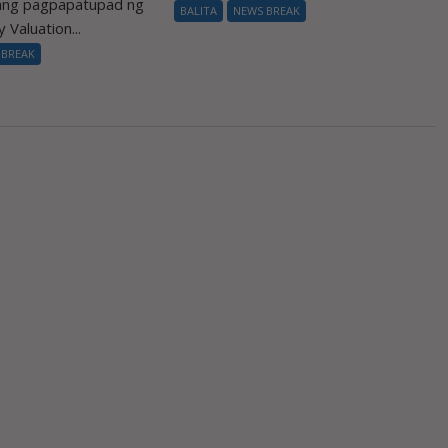
 ang pagpapatupad ng
BALITA
NEWS BREAK
 Valuation...
 BREAK