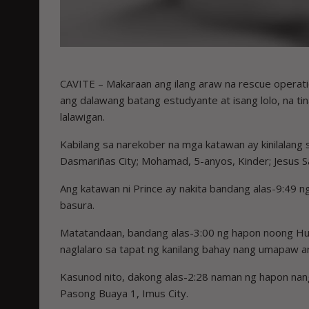
CAVITE – Makaraan ang ilang araw na rescue operati
ang dalawang batang estudyante at isang lolo, na t
lalawigan.
Kabilang sa narekober na mga katawan ay kinilalang 
Dasmariñas City; Mohamad, 5-anyos, Kinder; Jesus San 
Ang katawan ni Prince ay nakita bandang alas-9:49
basura.
Matatandaan, bandang alas-3:00 ng hapon noong Hu
naglalaro sa tapat ng kanilang bahay nang umapaw an
Kasunod nito, dakong alas-2:28 naman ng hapon na
Pasong Buaya 1, Imus City.