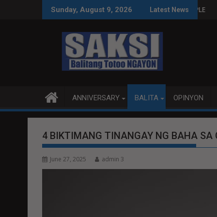
Skip
INAS SA WPS O MAGBITIW
T SA KONGRESO NA SUSPENDIHIN IMPLEMENTASYON NG RPVARA
PUBLIKO HINIKAYAT 
Sunday, August 9, 2026
Latest News
to
content
ANNIVERSARY
BALITA
OPINYON
4 BIKTIMANG TINANGAY NG BAHA SA
June 27, 2025
admin 3