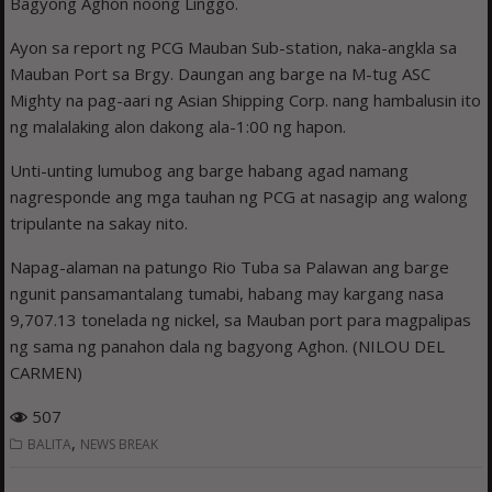
Bagyong Aghon noong Linggo.
Ayon sa report ng PCG Mauban Sub-station, naka-angkla sa
Mauban Port sa Brgy. Daungan ang barge na M-tug ASC
Mighty na pag-aari ng Asian Shipping Corp. nang hambalusin ito
ng malalaking alon dakong ala-1:00 ng hapon.
Unti-unting lumubog ang barge habang agad namang
nagresponde ang mga tauhan ng PCG at nasagip ang walong
tripulante na sakay nito.
Napag-alaman na patungo Rio Tuba sa Palawan ang barge
ngunit pansamantalang tumabi, habang may kargang nasa
9,707.13 tonelada ng nickel, sa Mauban port para magpalipas
ng sama ng panahon dala ng bagyong Aghon. (NILOU DEL
CARMEN)
507
,
BALITA
NEWS BREAK