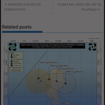
Post
MURDER-SUICIDE SA
TUMATAAS KASO NG HIV SA
navigation
SEMENTERYO
PILIPINAS
Related posts