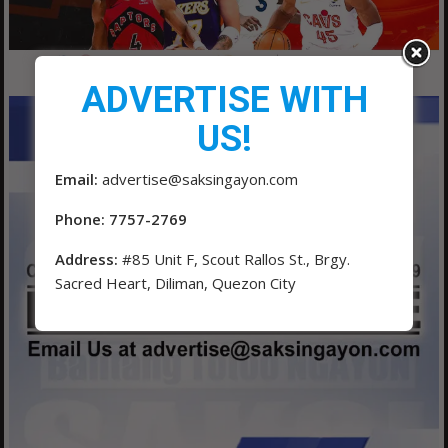
ADVERTISE WITH
US!
Email:
advertise@saksingayon.com
Phone: 7757-2769
Address:
#85 Unit F, Scout Rallos St., Brgy.
Sacred Heart, Diliman, Quezon City