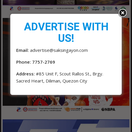
ADVERTISE WITH
US!
Email:
advertise@saksingayon.com
Phone: 7757-2769
Address:
#85 Unit F, Scout Rallos St., Brgy.
Sacred Heart, Diliman, Quezon City