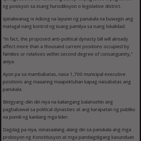
ng posisyon sa iisang hurisdiksyon o legislative district.
Ipinaliwanag ni Adiong na layunin ng panukala na buwagin ang
matagal nang kontrol ng iisang pamilya sa isang lokalidad.
“In fact, the proposed anti-political dynasty bill will already
affect more than a thousand current positions occupied by
families or relatives within second degree of consanguinity,”
aniya.
Ayon pa sa mambabatas, nasa 1,700 municipal executive
positions ang maaaring maapektuhan kapag naisabatas ang
panukala.
Binigyang-diin din niya na kailangang balansehin ang
pagbabawal sa political dynasties at ang karapatan ng publiko
na pumili ng kanilang mga lider.
Dagdag pa niya, isinasaalang-alang din sa panukala ang mga
probisyon ng Konstitusyon at mga pandaigdigang kasunduan