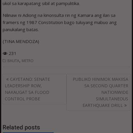
ukol sa karapatang sibil at pampulitika.
Nilinaw ni Adiong na kinonsulta rin ng Kamara ang ilan sa
framers ng 1987 Constitution bago tuluyang mabuo ang
panukalang batas.
(TINA MENDOZA)
231
,
BALITA
METRO
Post
CAYETANO: SENATE
PUBLIKO HINIMOK MAKIISA
navigation
LEADERSHIP ROW,
SA SECOND QUARTER
NAKAUGAT SA FLOOD
NATIONWIDE
CONTROL PROBE
SIMULTANEOUS
EARTHQUAKE DRILL
Related posts