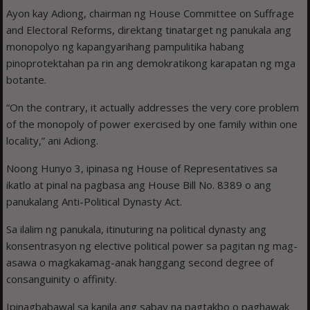
Ayon kay Adiong, chairman ng House Committee on Suffrage
and Electoral Reforms, direktang tinatarget ng panukala ang
monopolyo ng kapangyarihang pampulitika habang
pinoprotektahan pa rin ang demokratikong karapatan ng mga
botante.
“On the contrary, it actually addresses the very core problem
of the monopoly of power exercised by one family within one
locality,” ani Adiong.
Noong Hunyo 3, ipinasa ng House of Representatives sa
ikatlo at pinal na pagbasa ang House Bill No. 8389 o ang
panukalang Anti-Political Dynasty Act.
Sa ilalim ng panukala, itinuturing na political dynasty ang
konsentrasyon ng elective political power sa pagitan ng mag-
asawa o magkakamag-anak hanggang second degree of
consanguinity o affinity.
Ipinagbabawal sa kanila ang sabay na pagtakbo o paghawak