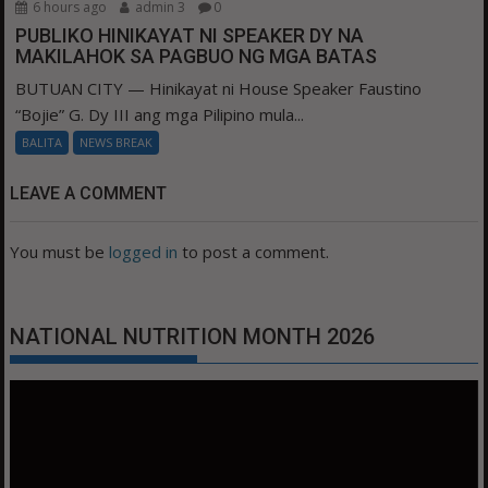
6 hours ago
admin 3
0
PUBLIKO HINIKAYAT NI SPEAKER DY NA
MAKILAHOK SA PAGBUO NG MGA BATAS
BUTUAN CITY — Hinikayat ni House Speaker Faustino
“Bojie” G. Dy III ang mga Pilipino mula...
BALITA
NEWS BREAK
LEAVE A COMMENT
You must be
logged in
to post a comment.
NATIONAL NUTRITION MONTH 2026
Video
Player