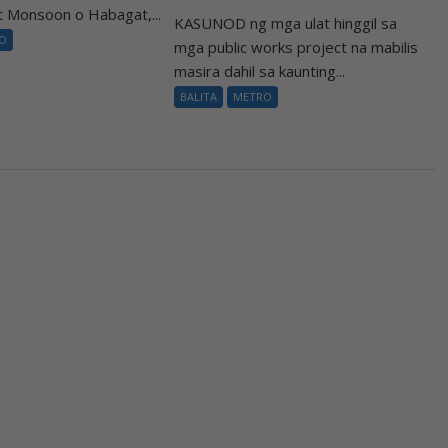
 Monsoon o Habagat,...
KASUNOD ng mga ulat hinggil sa
O
mga public works project na mabilis
masira dahil sa kaunting...
BALITA
METRO