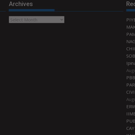
Archives
Re
Archives
PIY
MAK
PAM
NA
CHI
SOB
Ipin
Aug
PBB
PAR
CIV
Aug
ERW
IIM
PUB
CAY