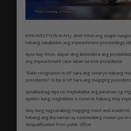
KINUWESTYON ni Atty. Ariel Inton ang usapin kaugnay
habang nakabinbin ang impeachment proceedings lab
Ayon kay Inton, dapat ding ikonsidera ang posibili
ang impeachment case laban sa bise presidente.
“Bakit resignation ni VP Sara ang senaryo habang 
presidente? Di ba si VP Sara ang magiging presiden
Ipinaliwanag niya na magkakaiba ang pananaw ng mga a
epekto kung magbibitiw si Duterte habang may imp
May ilang nagsasabing magiging moot and academic a
habang ang iba naman ay naniniwalang maaari pa rin i
disqualification from public office.