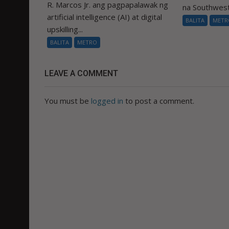
R. Marcos Jr. ang pagpapalawak ng
na Southwest
artificial intelligence (AI) at digital
BALITA
METR
upskilling...
BALITA
METRO
LEAVE A COMMENT
You must be
logged in
to post a comment.