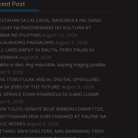
cent Post
ESTAHAN SA LAS CASAS, NAGSIMULA NA: ISANG
ULAY NA PAGDIRIWANG NG KULTURA AT
ANA NG PILIPINAS
August 10, 2026
GLALAHONG PAGGALANG
August 9, 2026
LL LANG DAPAT SA BALITA, PERO PALAG SA
ERANYA
August 9, 2026
akita ni Alex: Ang imposible, kayang maging posible
ust 9, 2026
M, ITINUTULAK ANG AI, DIGITAL UPSKILLING
A SA ‘JOBS OF THE FUTURE’
August 9, 2026
IL SERVICE EXAM KINANSELA SA ILANG LUGAR
ust 9, 2026
IN TULFO: SENATE BLUE RIBBON COMMITTEE,
BESTIGAHAN MGA SUBSTANDARD AT PALPAK NA
LIC WORKS
August 9, 2026
ETANO: RAIN SHELTERS, MAS MARAMING TREN