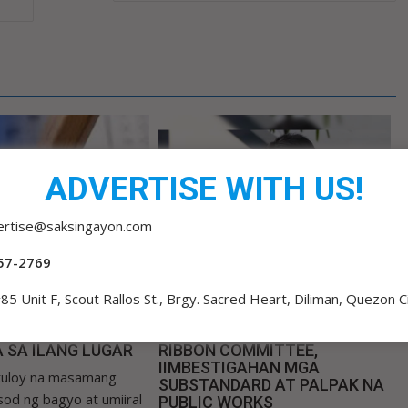
ADVERTISE WITH US!
ertise@saksingayon.com
57-2769
85 Unit F, Scout Rallos St., Brgy. Sacred Heart, Diliman, Quezon C
o
admin 3
0
15 hours ago
admin 3
0
VICE EXAM
ERWIN TULFO: SENATE BLUE
 SA ILANG LUGAR
RIBBON COMMITTEE,
IIMBESTIGAHAN MGA
tuloy na masamang
SUBSTANDARD AT PALPAK NA
od ng bagyo at umiiral
PUBLIC WORKS