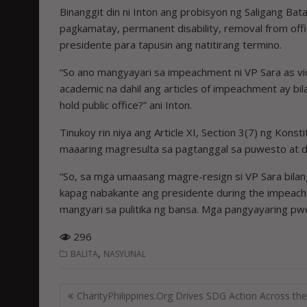
Binanggit din ni Inton ang probisyon ng Saligang Bata
pagkamatay, permanent disability, removal from offi
presidente para tapusin ang natitirang termino.
“So ano mangyayari sa impeachment ni VP Sara as vi
academic na dahil ang articles of impeachment ay bila
hold public office?” ani Inton.
Tinukoy rin niya ang Article XI, Section 3(7) ng Kon
maaaring magresulta sa pagtanggal sa puwesto at d
“So, sa mga umaasang magre-resign si VP Sara bilan
kapag nabakante ang presidente during the impeac
mangyari sa pulitika ng bansa. Mga pangyayaring pw
296
,
BALITA
NASYUNAL
Post
CharityPhilippines.Org Drives SDG Action Across the