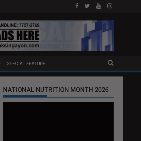
sible, kayang maging posible
PBBM, ITINUTULAK ANG AI, DIGITAL 
SPECIAL FEATURE
NATIONAL NUTRITION MONTH 2026
Video
Player