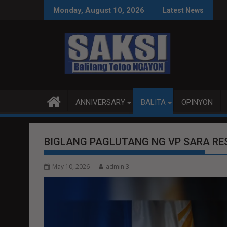
Skip
DIRIWANG NG KULTURA AT PAMANA NG PILIPINAS
NG PAGGALANG
CHILL LANG DAPAT 
Monday, August 10, 2026
Latest News
to
content
ANNIVERSARY
BALITA
OPINYON
BIGLANG PAGLUTANG NG VP SARA RE
May 10, 2026
admin 3