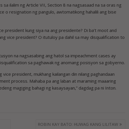
s sa ilalim ng Article VII, Section 8 na nagsasaad na sa oras ng
ce o resignation ng pangulo, awtomatikong hahalili ang bise
ce president kung siya na ang presidente? Di ba’t moot and
ng vice president? O itutuloy pa dahil sa may disqualification to
stitusyon na nagsasabing ang hatol sa impeachment cases ay
isqualification sa paghawak ng anomang posisyon sa gobyerno.
g vice president, mukhang kailangan din nilang paghandaan
hment process. Mahaba pa ang laban at maraming maaaring
edeng magiging bahagi ng kasaysayan,” dagdag pa ni Inton.
ROBIN KAY BATO: HUWAG KANG LILITAW