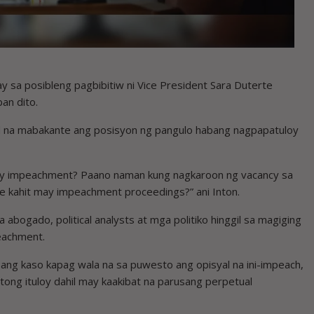
 sa posibleng pagbibitiw ni Vice President Sara Duterte
an dito.
dad na mabakante ang posisyon ng pangulo habang nagpapatuloy
may impeachment? Paano naman kung nagkaroon ng vacancy sa
te kahit may impeachment proceedings?” ani Inton.
bogado, political analysts at mga politiko hinggil sa magiging
eachment.
ng kaso kapag wala na sa puwesto ang opisyal na ini-impeach,
tong ituloy dahil may kaakibat na parusang perpetual