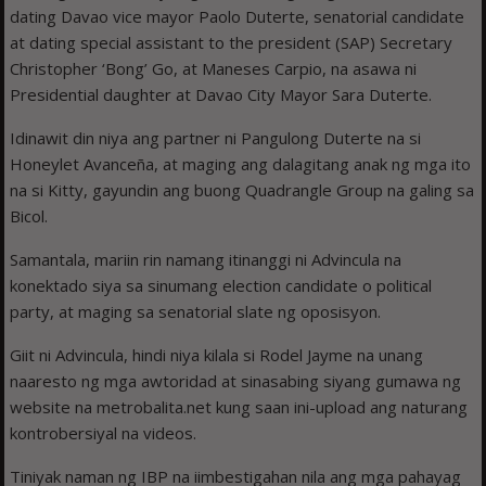
dating Davao vice mayor Paolo Duterte, senatorial candidate
at dating special assistant to the president (SAP) Secretary
Christopher ‘Bong’ Go, at Maneses Carpio, na asawa ni
Presidential daughter at Davao City Mayor Sara Duterte.
Idinawit din niya ang partner ni Pangulong Duterte na si
Honeylet Avanceña, at maging ang dalagitang anak ng mga ito
na si Kitty, gayundin ang buong Quadrangle Group na galing sa
Bicol.
Samantala, mariin rin namang itinanggi ni Advincula na
konektado siya sa sinumang election candidate o political
party, at maging sa senatorial slate ng oposisyon.
Giit ni Advincula, hindi niya kilala si Rodel Jayme na unang
naaresto ng mga awtoridad at sinasabing siyang gumawa ng
website na metrobalita.net kung saan ini-upload ang naturang
kontrobersiyal na videos.
Tiniyak naman ng IBP na iimbestigahan nila ang mga pahayag