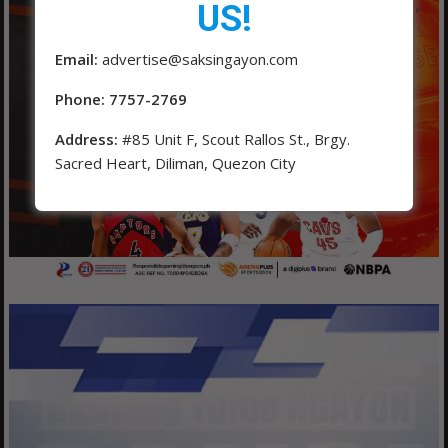
US!
Email:
advertise@saksingayon.com
Phone: 7757-2769
Address:
#85 Unit F, Scout Rallos St., Brgy.
Sacred Heart, Diliman, Quezon City