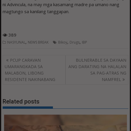
ni Advincula, na may mga kasamang madre pa umano nang
magtungo sa kanilang tanggapan.
389
,
,
,
NASYUNAL
NEWS BREAK
Bikoy
Drugs
IBP
Post
PCUP CARAVAN
BULNERABLE SA DAYAAN
navigation
UMARANGKADA SA
ANG DARATING NA HALALAN
MALABON, LIBONG
SA PAG-ATRAS NG
RESIDENTE NAKINABANG
NAMFREL
Related posts