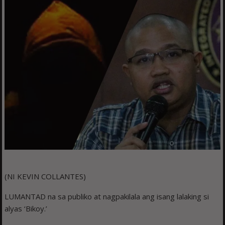
(NI KEVIN COLLANTES)
LUMANTAD na sa publiko at nagpakilala ang isang lalaking si
alyas ‘Bikoy.’