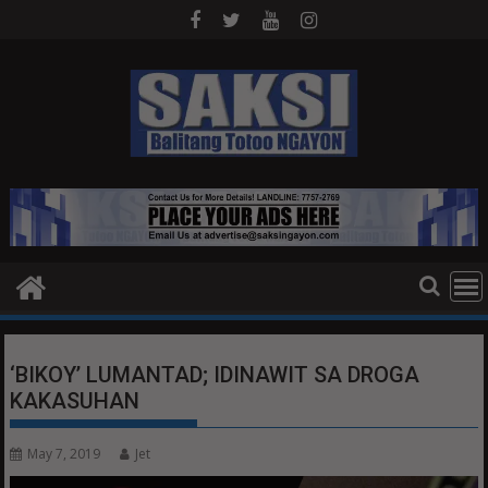
Skip
to
content
‘BIKOY’ LUMANTAD; IDINAWIT SA DROGA
KAKASUHAN
May 7, 2019
Jet