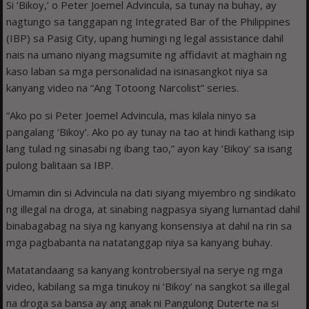
Si ‘Bikoy,’ o Peter Joemel Advincula, sa tunay na buhay, ay
nagtungo sa tanggapan ng Integrated Bar of the Philippines
(IBP) sa Pasig City, upang humingi ng legal assistance dahil
nais na umano niyang magsumite ng affidavit at maghain ng
kaso laban sa mga personalidad na isinasangkot niya sa
kanyang video na “Ang Totoong Narcolist” series.
“Ako po si Peter Joemel Advincula, mas kilala ninyo sa
pangalang ‘Bikoy’. Ako po ay tunay na tao at hindi kathang isip
lang tulad ng sinasabi ng ibang tao,” ayon kay ‘Bikoy’ sa isang
pulong balitaan sa IBP.
Umamin din si Advincula na dati siyang miyembro ng sindikato
ng illegal na droga, at sinabing nagpasya siyang lumantad dahil
binabagabag na siya ng kanyang konsensiya at dahil na rin sa
mga pagbabanta na natatanggap niya sa kanyang buhay.
Matatandaang sa kanyang kontrobersiyal na serye ng mga
video, kabilang sa mga tinukoy ni ‘Bikoy’ na sangkot sa illegal
na droga sa bansa ay ang anak ni Pangulong Duterte na si