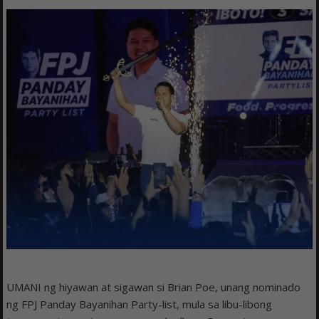
UMANI ng hiyawan at sigawan si Brian Poe, unang nominado
ng FPJ Panday Bayanihan Party-list, mula sa libu-libong