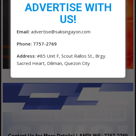
ADVERTISE WITH
US!
Email:
advertise@saksingayon.com
Phone: 7757-2769
Address:
#85 Unit F, Scout Rallos St., Brgy.
Sacred Heart, Diliman, Quezon City