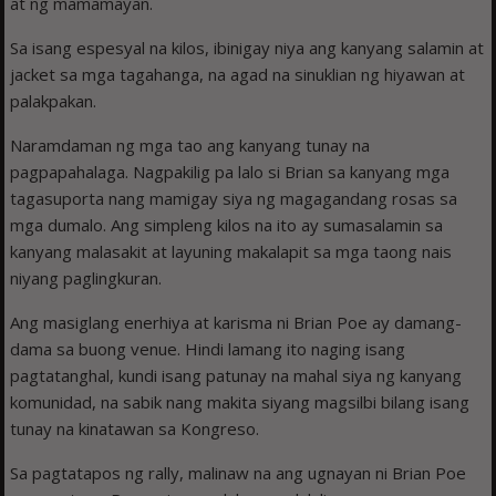
at ng mamamayan.
Sa isang espesyal na kilos, ibinigay niya ang kanyang salamin at
jacket sa mga tagahanga, na agad na sinuklian ng hiyawan at
palakpakan.
Naramdaman ng mga tao ang kanyang tunay na
pagpapahalaga. Nagpakilig pa lalo si Brian sa kanyang mga
tagasuporta nang mamigay siya ng magagandang rosas sa
mga dumalo. Ang simpleng kilos na ito ay sumasalamin sa
kanyang malasakit at layuning makalapit sa mga taong nais
niyang paglingkuran.
Ang masiglang enerhiya at karisma ni Brian Poe ay damang-
dama sa buong venue. Hindi lamang ito naging isang
pagtatanghal, kundi isang patunay na mahal siya ng kanyang
komunidad, na sabik nang makita siyang magsilbi bilang isang
tunay na kinatawan sa Kongreso.
Sa pagtatapos ng rally, malinaw na ang ugnayan ni Brian Poe