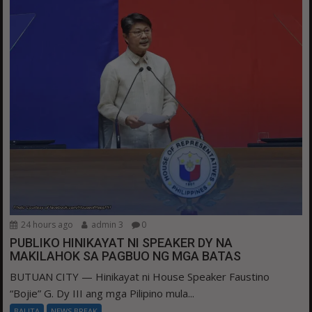
24 hours ago
admin 3
0
PUBLIKO HINIKAYAT NI SPEAKER DY NA
MAKILAHOK SA PAGBUO NG MGA BATAS
BUTUAN CITY — Hinikayat ni House Speaker Faustino
“Bojie” G. Dy III ang mga Pilipino mula...
BALITA
NEWS BREAK