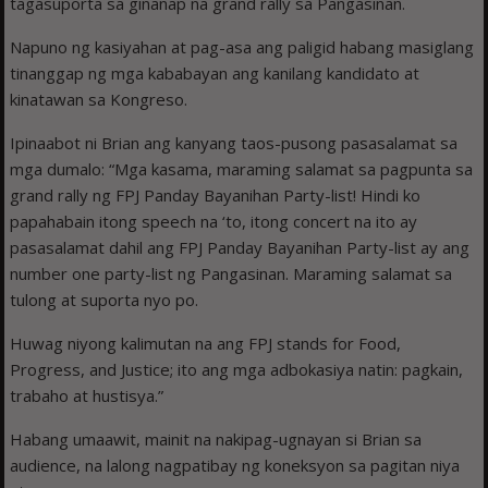
tagasuporta sa ginanap na grand rally sa Pangasinan.
Napuno ng kasiyahan at pag-asa ang paligid habang masiglang
tinanggap ng mga kababayan ang kanilang kandidato at
kinatawan sa Kongreso.
Ipinaabot ni Brian ang kanyang taos-pusong pasasalamat sa
mga dumalo: “Mga kasama, maraming salamat sa pagpunta sa
grand rally ng FPJ Panday Bayanihan Party-list! Hindi ko
papahabain itong speech na ‘to, itong concert na ito ay
pasasalamat dahil ang FPJ Panday Bayanihan Party-list ay ang
number one party-list ng Pangasinan. Maraming salamat sa
tulong at suporta nyo po.
Huwag niyong kalimutan na ang FPJ stands for Food,
Progress, and Justice; ito ang mga adbokasiya natin: pagkain,
trabaho at hustisya.”
Habang umaawit, mainit na nakipag-ugnayan si Brian sa
audience, na lalong nagpatibay ng koneksyon sa pagitan niya