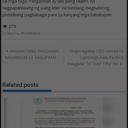
sa mga taga-Pangasinan ay lalo pang lalalim, na
nagpapahiwatig ng isang lider na handang maghatid ng
positibong pagbabago para sa kanyang mga kababayan.
275
,
BALITA
PROBINSIYA
Post
KAGAMITANG PANDIGMA
Grupo Agatep CEO named to
navigation
NASAMSAM SA SAGUPAAN
Campaign Asia-Pacific’s
inaugural “50 Over Fifty” list
Related posts