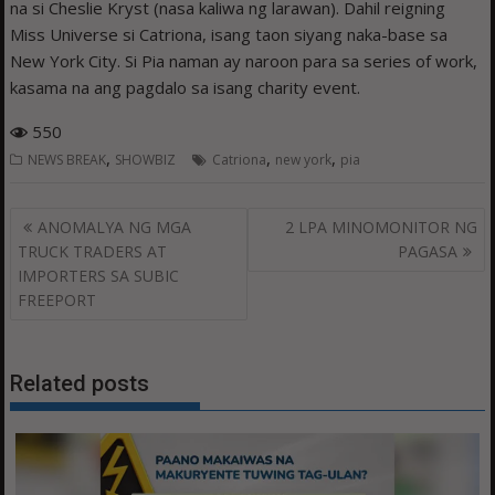
na si Cheslie Kryst (nasa kaliwa ng larawan). Dahil reigning
Miss Universe si Catriona, isang taon siyang naka-base sa
New York City. Si Pia naman ay naroon para sa series of work,
kasama na ang pagdalo sa isang charity event.
550
,
,
,
NEWS BREAK
SHOWBIZ
Catriona
new york
pia
Post
ANOMALYA NG MGA
2 LPA MINOMONITOR NG
navigation
TRUCK TRADERS AT
PAGASA
IMPORTERS SA SUBIC
FREEPORT
Related posts