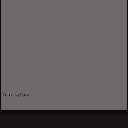
CurrencyRate