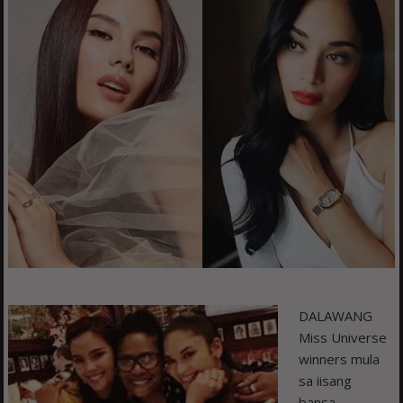
DALAWANG
Miss Universe
winners mula
sa iisang
bansa,