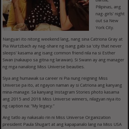
Pilipinas, ang
nag-girls’ night
out sa New
York City.
Nangyari ito nitong weekend lang, nang sina Catriona Gray at
Pia Wurtzbach ay nag-share ng isang gabi sa ‘city that never
sleeps’ kasama ang isang common friend nila na si Esther
Swan (nakaupo sa gitna ng larawan). Si Swann ay ang manager
ng mga nanalong Miss Universe beauties.
Siya ang humawak sa career ni Pia nung reigning Miss
Universe pa ito, at ngayon naman ay si Catriona ang kanyang
mina-manage. Sa kanyang Instagram Stories photo kasama
ang 2015 and 2018 Miss Universe winners, nilagyan niya ito
ng caption na: “My legacy.”
Ang tatlo ay nakasalo rin ni Miss Universe Organization
president Paula Shugart at ang kapapanalo lang na Miss USA