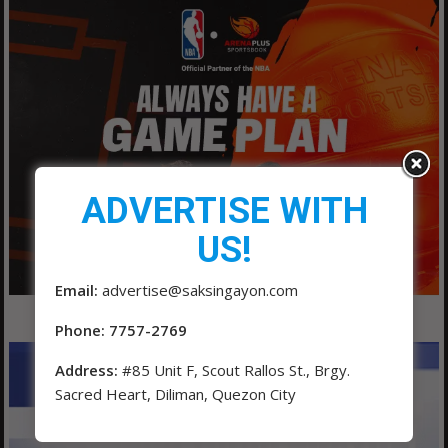
ADVERTISE WITH
US!
Email:
advertise@saksingayon.com
Phone: 7757-2769
Address:
#85 Unit F, Scout Rallos St., Brgy.
Sacred Heart, Diliman, Quezon City