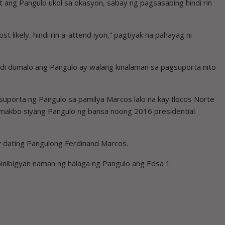
 ang Pangulo ukol sa okasyon, sabay ng pagsasabing hindi rin
 likely, hindi rin a-attend iyon,” pagtiyak na pahayag ni
indi dumalo ang Pangulo ay walang kinalaman sa pagsuporta nito
gsuporta ng Pangulo sa pamilya Marcos lalo na kay Ilocos Norte
tumakbo siyang Pangulo ng bansa noong 2016 presidential
y dating Pangulong Ferdinand Marcos.
 binibigyan naman ng halaga ng Pangulo ang Edsa 1.