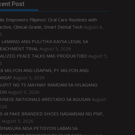
cent Post
le Empowers Filipinos’ Oral Care Routines with
ctive, Clinical-Grade, Smart Dental Tech
August 6,
6
 LAMANG ANG PULITIKA KAYSA LEGAL SA
EACHMENT TRIAL
August 5, 2026
ALIZED PEACE TALKS MAS PRODUKTIBO
August 5,
6
.8 MILYON ANG USAPAN, P1 MILYON ANG
ANSA?
August 5, 2026
UPIT NG TS MAYMAY RAMDAM SA HILAGANG
ZON
August 5, 2026
HINESE NATIONALS ARESTADO SA AGUSAN
August
2026
0-M FAKE BRANDED SHOES NASAMSAM NG PNP,
C
August 5, 2026
IBINASURA MGA PETISYON LABAN SA