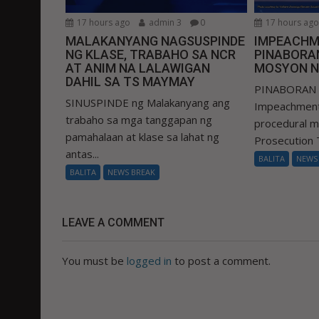
17 hours ago
admin 3
0
17 hours ag
MALAKANYANG NAGSUSPINDE
IMPEACHM
NG KLASE, TRABAHO SA NCR
PINABORA
AT ANIM NA LALAWIGAN
MOSYON N
DAHIL SA TS MAYMAY
PINABORAN 
SINUSPINDE ng Malakanyang ang
Impeachment
trabaho sa mga tanggapan ng
procedural 
pamahalaan at klase sa lahat ng
Prosecution T
antas...
BALITA
NEWS
BALITA
NEWS BREAK
LEAVE A COMMENT
You must be
logged in
to post a comment.