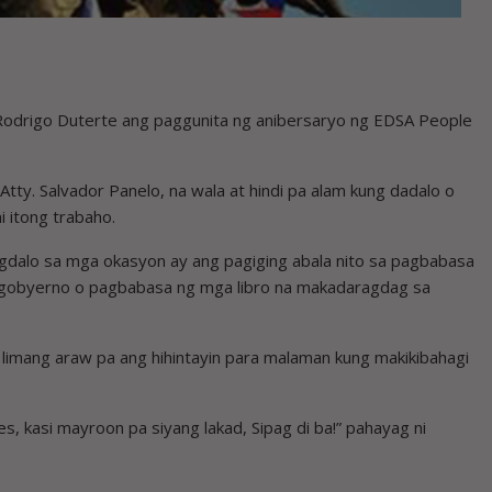
 Rodrigo Duterte ang paggunita ng anibersaryo ng EDSA People
tty. Salvador Panelo, na wala at hindi pa alam kung dadalo o
 itong trabaho.
pagdalo sa mga okasyon ay ang pagiging abala nito sa pagbabasa
 gobyerno o pagbabasa ng mga libro na makadaragdag sa
limang araw pa ang hihintayin para malaman kung makikibahagi
, kasi mayroon pa siyang lakad, Sipag di ba!” pahayag ni