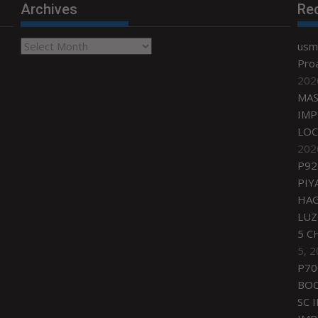
Archives
Re
Archives
usmi
Proa
202
MAS
IMP
LOC
202
P92
PIY
HAG
LU
5 C
5, 
P70
BO
SC 