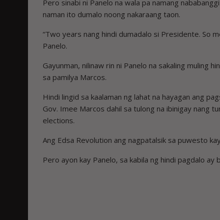
Pero sinabi ni Panelo na wala pa namang nababanggit
naman ito dumalo noong nakaraang taon.
“Two years nang hindi dumadalo si Presidente. So most
Panelo.
Gayunman, nilinaw rin ni Panelo na sakaling muling h
sa pamilya Marcos.
Hindi lingid sa kaalaman ng lahat na hayagan ang pa
Gov. Imee Marcos dahil sa tulong na ibinigay nang 
elections.
Ang Edsa Revolution ang nagpatalsik sa puwesto ka
Pero ayon kay Panelo, sa kabila ng hindi pagdalo ay