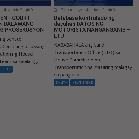
o
admin 3
0
17 hours ago
admin 3
0
ENT COURT
Database kontrolado ng
N DALAWANG
dayuhan DATOS NG
G PROSEKUSYON
MOTORISTA NANGANGANIB –
LTO
ng Senate
NABABAHALA ang Land
 Court ang dalawang
Transportation Office (LTO) sa
motion ng House
House Committee on
eam sa kabila ng...
Transportation na maaaring malagay
 BREAK
sa panganib...
BALITA
NEWS BREAK