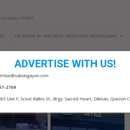
,
revolution
PANELO
NG
CATRIONA ‘DI MATAPUS-TAPOS ANG PASASALAMAT
ADVERTISE WITH US!
ertise@saksingayon.com
57-2769
85 Unit F, Scout Rallos St., Brgy. Sacred Heart, Diliman, Quezon C