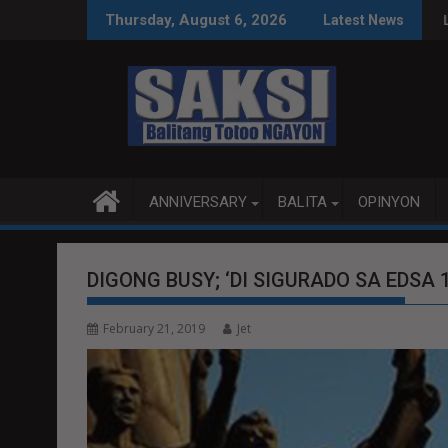
Skip
rade, Smart Dental Tech
 PULITIKA KAYSA LEGAL SA IMPEACHMENT TRIAL
LOCALIZED PEACE TALKS
Thursday, August 6, 2026
Latest News
to
content
ANNIVERSARY
BALITA
OPINYON
DIGONG BUSY; ‘DI SIGURADO SA EDSA 
February 21, 2019
Jet