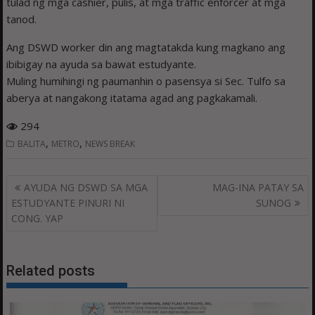
tulad ng mga cashier, pulis, at mga traffic enforcer at mga
tanod.
Ang DSWD worker din ang magtatakda kung magkano ang
ibibigay na ayuda sa bawat estudyante.
Muling humihingi ng paumanhin o pasensya si Sec. Tulfo sa
aberya at nangakong itatama agad ang pagkakamali.
294
,
,
BALITA
METRO
NEWS BREAK
Post
AYUDA NG DSWD SA MGA
MAG-INA PATAY SA
navigation
ESTUDYANTE PINURI NI
SUNOG
CONG. YAP
Related posts