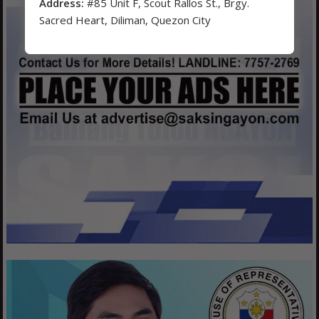
Address:
#85 Unit F, Scout Rallos St., Brgy.
Sacred Heart, Diliman, Quezon City