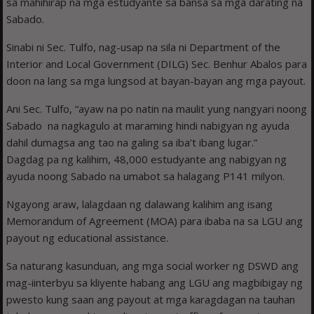
sa mahihirap na mga estudyante sa bansa sa mga darating na
Sabado.
Sinabi ni Sec. Tulfo, nag-usap na sila ni Department of the
Interior and Local Government (DILG) Sec. Benhur Abalos para
doon na lang sa mga lungsod at bayan-bayan ang mga payout.
Ani Sec. Tulfo, “ayaw na po natin na maulit yung nangyari noong
Sabado na nagkagulo at maraming hindi nabigyan ng ayuda
dahil dumagsa ang tao na galing sa iba’t ibang lugar.”
Dagdag pa ng kalihim, 48,000 estudyante ang nabigyan ng
ayuda noong Sabado na umabot sa halagang P141 milyon.
Ngayong araw, lalagdaan ng dalawang kalihim ang isang
Memorandum of Agreement (MOA) para ibaba na sa LGU ang
payout ng educational assistance.
Sa naturang kasunduan, ang mga social worker ng DSWD ang
mag-iinterbyu sa kliyente habang ang LGU ang magbibigay ng
pwesto kung saan ang payout at mga karagdagan na tauhan