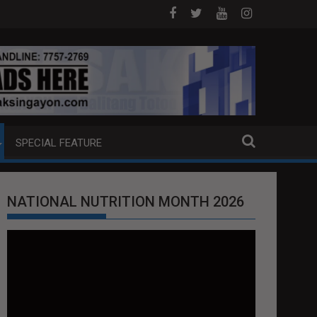
 ANG EXTRADITION REQUEST NG U.S. LABAN KAY QUIBOLOY
MAHIGIT P21-M HALAGANG SMUGGLED CIGA
SPECIAL FEATURE
NATIONAL NUTRITION MONTH 2026
Video
Player