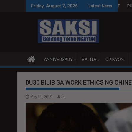
Skip
SA WPS O MAGBITIW
KONGRESO NA SUSPENDIHIN IMPLEMENTASYON NG RPVARA
PUBLIKO HINIKAYAT NI SPE
Friday, August 7, 2026
Latest News
to
content
ANNIVERSARY
BALITA
OPINYON
DU30 BILIB SA WORK ETHICS NG CHIN
May 11, 2019
Jet