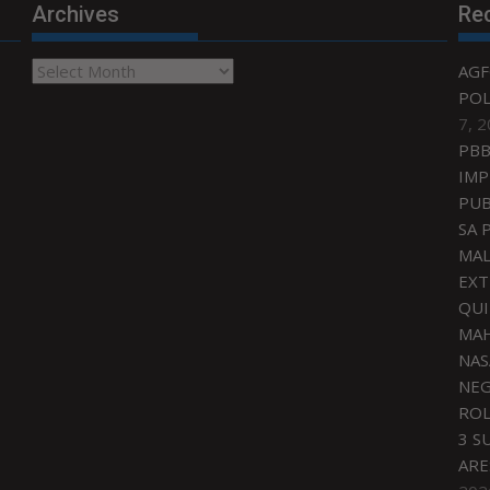
Archives
Re
Archives
AGF
POL
7, 
PBB
IMP
PUB
SA 
MAL
EXT
QU
MAH
NAS
NEG
ROL
3 S
ARE