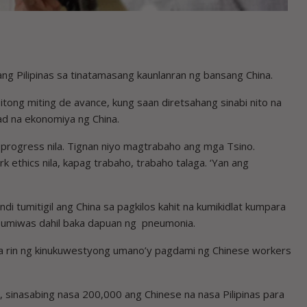
g Pilipinas sa tinatamasang kaunlanran ng bansang China.
itong miting de avance, kung saan diretsahang sinabi nito na
lad na ekonomiya ng China.
 progress nila. Tignan niyo magtrabaho ang mga Tsino.
k ethics nila, kapag trabaho, trabaho talaga. ‘Yan ang
di tumitigil ang China sa pagkilos kahit na kumikidlat kumpara
a umiwas dahil baka dapuan ng pneumonia.
 na rin ng kinukuwestyong umano’y pagdami ng Chinese workers
sinasabing nasa 200,000 ang Chinese na nasa Pilipinas para