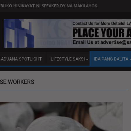
AKER DY NA MAKILAHOK SA PAGBUO NG MGA BATAS
MALACAÑANG PINAAARAL NA SA DOJ
ADUANA SPOTLIGHT
LIFESTYLE SAKSI
IBA PANG BALITA
ESE WORKERS