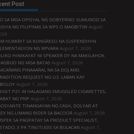
cent Post
O SA MGA OPISYAL NG GOBYERNO: SUMUNOD SA
ISIYA NG PILIPINAS SA WPS O MAGBITIW
August
2026
M HUMIRIT SA KONGRESO NA SUSPENDIHIN
LEMENTASYON NG RPVARA
August 7, 2026
LIKO HINIKAYAT NI SPEAKER DY NA MAKILAHOK
PAGBUO NG MGA BATAS
August 7, 2026
ACAÑANG PINAAARAL NA SA DOJ ANG
RADITION REQUEST NG U.S. LABAN KAY
IBOLOY
August 7, 2026
IGIT P21-M HALAGANG SMUGGLED CIGARETTES,
ABAT NG PNP
August 7, 2026
OSYANTE TINANGAYAN NG CASH, DOLYAR AT
EX NG LIMANG RIDER SA BACOOR
August 7, 2026
USPEK SA PAGPATAY SA PRODUCT SPECIALIST,
STADO; 3 PA TINUTUGIS SA BULACAN
August 7,