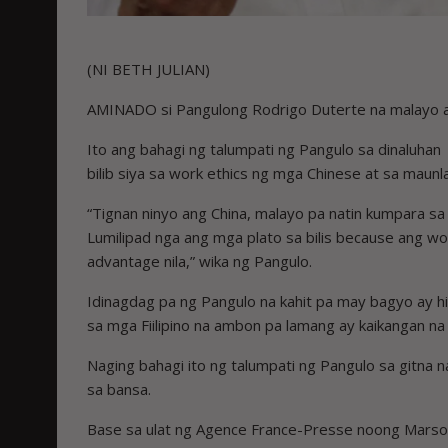
(NI BETH JULIAN)
AMINADO si Pangulong Rodrigo Duterte na malayo an
Ito ang bahagi ng talumpati ng Pangulo sa dinaluhan 
bilib siya sa work ethics ng mga Chinese at sa maun
“Tignan ninyo ang China, malayo pa natin kumpara sa
Lumilipad nga ang mga plato sa bilis because ang wor
advantage nila,” wika ng Pangulo.
Idinagdag pa ng Pangulo na kahit pa may bagyo ay hin
sa mga Fiilipino na ambon pa lamang ay kaikangan n
Naging bahagi ito ng talumpati ng Pangulo sa gitna
sa bansa.
Base sa ulat ng Agence France-Presse noong Marso, 