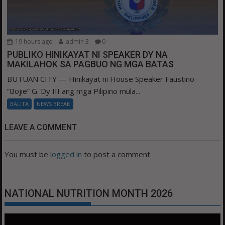
19 hours ago
admin 3
0
PUBLIKO HINIKAYAT NI SPEAKER DY NA
MAKILAHOK SA PAGBUO NG MGA BATAS
BUTUAN CITY — Hinikayat ni House Speaker Faustino
“Bojie” G. Dy III ang mga Pilipino mula...
BALITA
NEWS BREAK
LEAVE A COMMENT
You must be
logged in
to post a comment.
NATIONAL NUTRITION MONTH 2026
Video