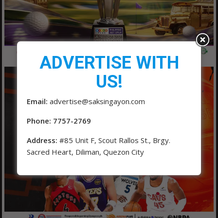
ADVERTISE WITH
US!
Email:
advertise@saksingayon.com
Phone: 7757-2769
Address:
#85 Unit F, Scout Rallos St., Brgy.
Sacred Heart, Diliman, Quezon City