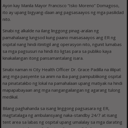
Ayon kay Manila Mayor Francisco “Isko Moreno” Domagoso,
ito ay upang bigyang-daan ang pagsasaayos ng mga pasilidad
nito.
Sinabi ng alkalde na ilang linggong pinag-aralan ng
pamahalaang lungsod kung paano maisasaayos ang ER ng
ospital nang hindi itinitigil ang operasyon nito, ngunit lumabas
sa mga pagsusuri na hindi ito ligtas para sa publiko kaya
kinakailangan itong pansamantalang isara.
Sinabi naman ni City Health Officer Dr. Grace Padilla na ililipat
ang mga pasyente sa anim na iba pang pampublikong ospital
na pinatatakbo ng lokal na pamahalaan upang matiyak na hindi
mapapabayaan ang mga nangangailangan ng agarang tulong
medikal.
Bilang paghahanda sa isang linggong pagsasara ng ER,
magtatalaga ng ambulansyang naka-standby 24/7 at isang
tent area sa labas ng ospital upang umalalay sa mga darating