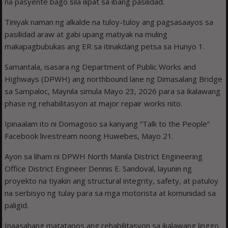
na pasyente bago sila ilipat sa ibang pasilidad.
Tiniyak naman ng alkalde na tuloy-tuloy ang pagsasaayos sa
pasilidad araw at gabi upang matiyak na muling
makapagbubukas ang ER sa itinakdang petsa sa Hunyo 1.
Samantala, isasara ng Department of Public Works and
Highways (DPWH) ang northbound lane ng Dimasalang Bridge
sa Sampaloc, Maynila simula Mayo 23, 2026 para sa ikalawang
phase ng rehabilitasyon at major repair works nito.
Ipinaalam ito ni Domagoso sa kanyang “Talk to the People”
Facebook livestream noong Huwebes, Mayo 21.
Ayon sa liham ni DPWH North Manila District Engineering
Office District Engineer Dennis E. Sandoval, layunin ng
proyekto na tiyakin ang structural integrity, safety, at patuloy
na serbisyo ng tulay para sa mga motorista at komunidad sa
paligid.
Inaasahang matatapos ang rehabilitasyon sa ikalawang linggo