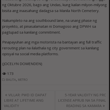
ng Oktubre 2026, bago ang Undas, kung kailan milyon-milyong
bisita ang inaasahang dadagsa sa Manila North Cemetery.
Nakumpleto na ang southbound lane, na unang phase ng
proyekto, at pinasalamatan ni Domagoso ang DPWH sa
pagtupad sa kanilang commitment.
Pinapayuhan ang mga motorista na bantayan ang full traffic
rerouting plan na ilalathala ng city government sa kanilang
opisyal na social media platforms.
(JOCELYN DOMENDEN)
173
,
BALITA
METRO
Post
VILLAR: PWD ID DAPAT
5-YEAR VALIDITY NG PRC
navigation
LIBRE AT LIFETIME ANG
LICENSE APRUB NA SA FINAL
VALIDITY
READING SA KAMARA