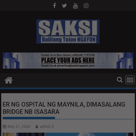
Skip
to
content
ER NG OSPITAL NG MAYNILA, DIMASALANG
BRIDGE NB ISASARA
May 21, 2026
admin 3