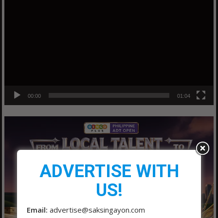
Player
00:00
01:04
ADVERTISE WITH
US!
Email:
advertise@saksingayon.com