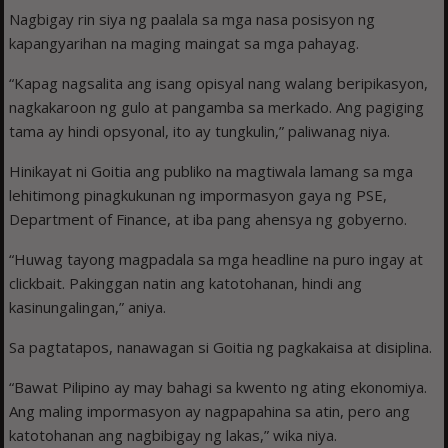
Nagbigay rin siya ng paalala sa mga nasa posisyon ng
kapangyarihan na maging maingat sa mga pahayag.
“Kapag nagsalita ang isang opisyal nang walang beripikasyon,
nagkakaroon ng gulo at pangamba sa merkado. Ang pagiging
tama ay hindi opsyonal, ito ay tungkulin,” paliwanag niya.
Hinikayat ni Goitia ang publiko na magtiwala lamang sa mga
lehitimong pinagkukunan ng impormasyon gaya ng PSE,
Department of Finance, at iba pang ahensya ng gobyerno.
“Huwag tayong magpadala sa mga headline na puro ingay at
clickbait. Pakinggan natin ang katotohanan, hindi ang
kasinungalingan,” aniya.
Sa pagtatapos, nanawagan si Goitia ng pagkakaisa at disiplina.
“Bawat Pilipino ay may bahagi sa kwento ng ating ekonomiya.
Ang maling impormasyon ay nagpapahina sa atin, pero ang
katotohanan ang nagbibigay ng lakas,” wika niya.