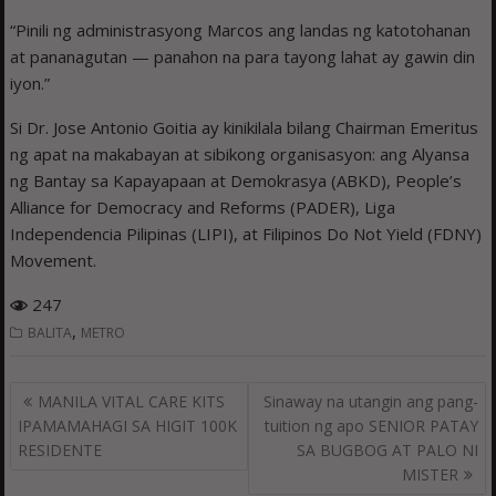
“Pinili ng administrasyong Marcos ang landas ng katotohanan
at pananagutan — panahon na para tayong lahat ay gawin din
iyon.”
Si Dr. Jose Antonio Goitia ay kinikilala bilang Chairman Emeritus
ng apat na makabayan at sibikong organisasyon: ang Alyansa
ng Bantay sa Kapayapaan at Demokrasya (ABKD), People’s
Alliance for Democracy and Reforms (PADER), Liga
Independencia Pilipinas (LIPI), at Filipinos Do Not Yield (FDNY)
Movement.
247
,
BALITA
METRO
Post
MANILA VITAL CARE KITS
Sinaway na utangin ang pang-
navigation
IPAMAMAHAGI SA HIGIT 100K
tuition ng apo SENIOR PATAY
RESIDENTE
SA BUGBOG AT PALO NI
MISTER