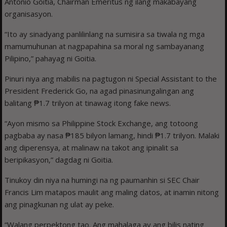
Antonio Goitia, Chairman Emeritus ng ilang makabayang
organisasyon.
“Ito ay sinadyang panlilinlang na sumisira sa tiwala ng mga
mamumuhunan at nagpapahina sa moral ng sambayanang
Pilipino,” pahayag ni Goitia.
Pinuri niya ang mabilis na pagtugon ni Special Assistant to the
President Frederick Go, na agad pinasinungalingan ang
balitang ₱1.7 trilyon at tinawag itong fake news.
“Ayon mismo sa Philippine Stock Exchange, ang totoong
pagbaba ay nasa ₱185 bilyon lamang, hindi ₱1.7 trilyon. Malaki
ang diperensya, at malinaw na takot ang ipinalit sa
beripikasyon,” dagdag ni Goitia.
Tinukoy din niya na humingi na ng paumanhin si SEC Chair
Francis Lim matapos maulit ang maling datos, at inamin nitong
ang pinagkunan ng ulat ay peke.
“Walang perpektong tao. Ang mahalaga ay ang bilis nating