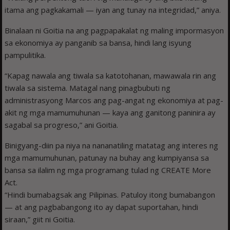
itama ang pagkakamali — iyan ang tunay na integridad,” aniya.
Binalaan ni Goitia na ang pagpapakalat ng maling impormasyon
sa ekonomiya ay panganib sa bansa, hindi lang isyung
pampulitika.
“Kapag nawala ang tiwala sa katotohanan, mawawala rin ang
tiwala sa sistema. Matagal nang pinagbubuti ng
administrasyong Marcos ang pag-angat ng ekonomiya at pag-
akit ng mga mamumuhunan — kaya ang ganitong paninira ay
sagabal sa progreso,” ani Goitia.
Binigyang-diin pa niya na nananatiling matatag ang interes ng
mga mamumuhunan, patunay na buhay ang kumpiyansa sa
bansa sa ilalim ng mga programang tulad ng CREATE More
Act.
“Hindi bumabagsak ang Pilipinas. Patuloy itong bumabangon
— at ang pagbabangong ito ay dapat suportahan, hindi
siraan,” giit ni Goitia.