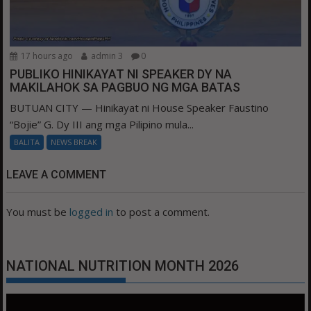
17 hours ago
admin 3
0
PUBLIKO HINIKAYAT NI SPEAKER DY NA
MAKILAHOK SA PAGBUO NG MGA BATAS
BUTUAN CITY — Hinikayat ni House Speaker Faustino
“Bojie” G. Dy III ang mga Pilipino mula...
BALITA
NEWS BREAK
LEAVE A COMMENT
You must be
logged in
to post a comment.
NATIONAL NUTRITION MONTH 2026
Video