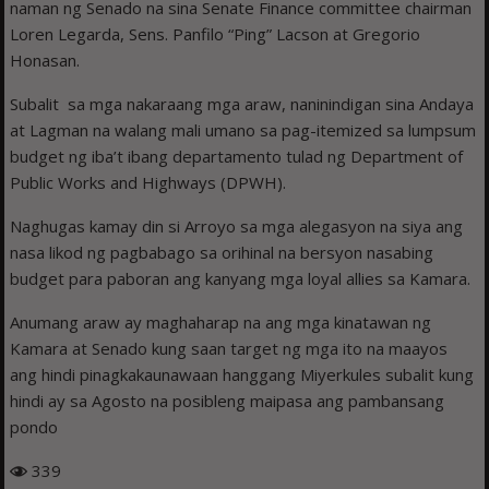
naman ng Senado na sina Senate Finance committee chairman
Loren Legarda, Sens. Panfilo “Ping” Lacson at Gregorio
Honasan.
Subalit sa mga nakaraang mga araw, naninindigan sina Andaya
at Lagman na walang mali umano sa pag-itemized sa lumpsum
budget ng iba’t ibang departamento tulad ng Department of
Public Works and Highways (DPWH).
Naghugas kamay din si Arroyo sa mga alegasyon na siya ang
nasa likod ng pagbabago sa orihinal na bersyon nasabing
budget para paboran ang kanyang mga loyal allies sa Kamara.
Anumang araw ay maghaharap na ang mga kinatawan ng
Kamara at Senado kung saan target ng mga ito na maayos
ang hindi pinagkakaunawaan hanggang Miyerkules subalit kung
hindi ay sa Agosto na posibleng maipasa ang pambansang
pondo
339