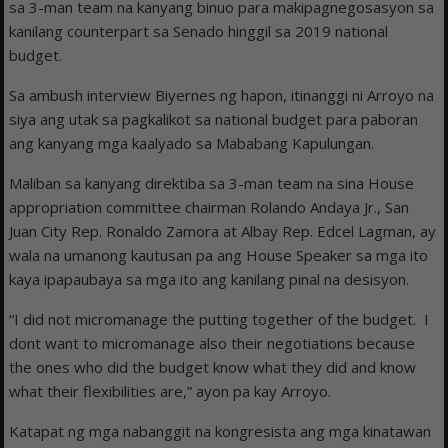
sa 3-man team na kanyang binuo para makipagnegosasyon sa
kanilang counterpart sa Senado hinggil sa 2019 national
budget.
Sa ambush interview Biyernes ng hapon, itinanggi ni Arroyo na
siya ang utak sa pagkalikot sa national budget para paboran
ang kanyang mga kaalyado sa Mababang Kapulungan.
Maliban sa kanyang direktiba sa 3-man team na sina House
appropriation committee chairman Rolando Andaya Jr., San
Juan City Rep. Ronaldo Zamora at Albay Rep. Edcel Lagman, ay
wala na umanong kautusan pa ang House Speaker sa mga ito
kaya ipapaubaya sa mga ito ang kanilang pinal na desisyon.
“I did not micromanage the putting together of the budget. I
dont want to micromanage also their negotiations because
the ones who did the budget know what they did and know
what their flexibilities are,” ayon pa kay Arroyo.
Katapat ng mga nabanggit na kongresista ang mga kinatawan