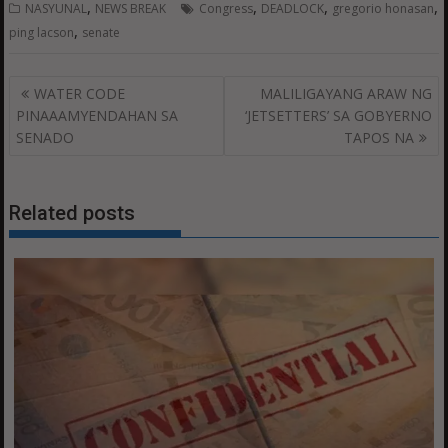
,
,
,
,
NASYUNAL
NEWS BREAK
Congress
DEADLOCK
gregorio honasan
,
ping lacson
senate
Post
WATER CODE
MALILIGAYANG ARAW NG
navigation
PINAAAMYENDAHAN SA
‘JETSETTERS’ SA GOBYERNO
SENADO
TAPOS NA
Related posts