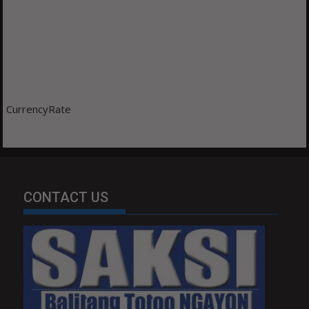
CurrencyRate
CONTACT US