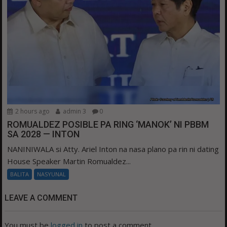
2 hours ago
admin 3
0
ROMUALDEZ POSIBLE PA RING ‘MANOK’ NI PBBM
SA 2028 — INTON
NANINIWALA si Atty. Ariel Inton na nasa plano pa rin ni dating
House Speaker Martin Romualdez...
BALITA
NASYUNAL
LEAVE A COMMENT
You must be
logged in
to post a comment.