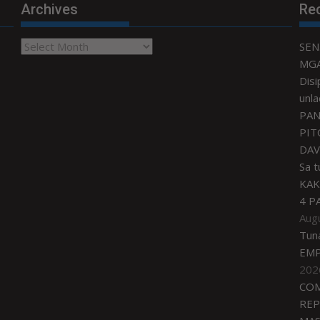
Archives
Re
Archives
SEN
MGA
Disi
unla
PAN
PIT
DAV
Sa 
KAK
4 P
Aug
Tun
EMP
202
COM
REP