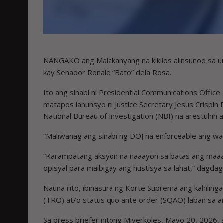
NANGAKO ang Malakanyang na kikilos alinsunod sa umi
kay Senador Ronald “Bato” dela Rosa.
Ito ang sinabi ni Presidential Communications Office
matapos ianunsyo ni Justice Secretary Jesus Crispin R
National Bureau of Investigation (NBI) na arestuhin 
“Maliwanag ang sinabi ng DOJ na enforceable ang warr
“Karampatang aksyon na naaayon sa batas ang maaa
opisyal para maibigay ang hustisya sa lahat,” dagdag 
Nauna rito, ibinasura ng Korte Suprema ang kahiling
(TRO) at/o status quo ante order (SQAO) laban sa arr
Sa press briefer nitong Miyerkoles, Mayo 20, 2026, 