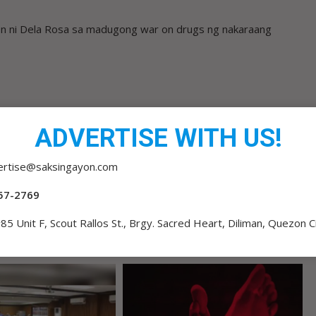
on ni Dela Rosa sa madugong war on drugs ng nakaraang
ADVERTISE WITH US!
INTRIGA LANG: MALAKANYANG DEDMA SA
ertise@saksingayon.com
‘CORRUPTION SCANDAL’ LABAN KAY PBBM
57-2769
85 Unit F, Scout Rallos St., Brgy. Sacred Heart, Diliman, Quezon C