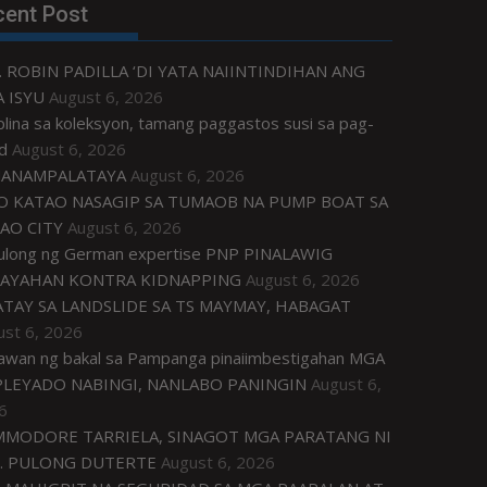
cent Post
. ROBIN PADILLA ‘DI YATA NAIINTINDIHAN ANG
 ISYU
August 6, 2026
plina sa koleksyon, tamang paggastos susi sa pag-
d
August 6, 2026
ANAMPALATAYA
August 6, 2026
O KATAO NASAGIP SA TUMAOB NA PUMP BOAT SA
AO CITY
August 6, 2026
tulong ng German expertise PNP PINALAWIG
AYAHAN KONTRA KIDNAPPING
August 6, 2026
ATAY SA LANDSLIDE SA TS MAYMAY, HABAGAT
ust 6, 2026
awan ng bakal sa Pampanga pinaiimbestigahan MGA
LEYADO NABINGI, NANLABO PANINGIN
August 6,
6
MODORE TARRIELA, SINAGOT MGA PARATANG NI
. PULONG DUTERTE
August 6, 2026