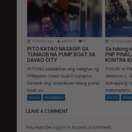
16 hours ago
admin 3
0
16 hours ag
PITO KATAO NASAGIP SA
Sa tulong 
TUMAOB NA PUMP BOAT SA
PNP PINA
DAVAO CITY
KONTRA K
PITONG kalalakihan ang nailigtas ng
PINURI ni PN
Philippine Coast Guard matapos
Melencio C. Na
tumaob ang sinasakyan nilang pump
Kidnapping 
boat sa...
makumpleto..
BALITA
PROBINSIYA
BALITA
PROB
LEAVE A COMMENT
You must be
logged in
to post a comment.