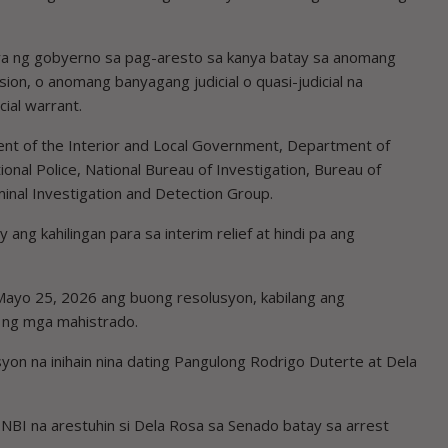
nsya ng gobyerno sa pag-aresto sa kanya batay sa anomang
usion, o anomang banyagang judicial o quasi-judicial na
ial warrant.
t of the Interior and Local Government, Department of
ional Police, National Bureau of Investigation, Bureau of
minal Investigation and Detection Group.
ang kahilingan para sa interim relief at hindi pa ang
 Mayo 25, 2026 ang buong resolusyon, kabilang ang
s ng mga mahistrado.
syon na inihain nina dating Pangulong Rodrigo Duterte at Dela
NBI na arestuhin si Dela Rosa sa Senado batay sa arrest