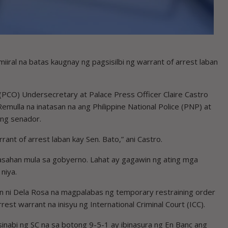
iral na batas kaugnay ng pagsisilbi ng warrant of arrest laban
 (PCO) Undersecretary at Palace Press Officer Claire Castro
emulla na inatasan na ang Philippine National Police (PNP) at
ang senador.
ant of arrest laban kay Sen. Bato,” ani Castro.
sahan mula sa gobyerno. Lahat ay gagawin ng ating mga
niya.
an ni Dela Rosa na magpalabas ng temporary restraining order
est warrant na inisyu ng International Criminal Court (ICC).
sinabi ng SC na sa botong 9-5-1 ay ibinasura ng En Banc ang