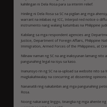
kahilingan ni Dela Rosa para sa interim relief.
Hiniling ni Dela Rosa sa SC na pigilan ang mga ahe
warrant na inilabas ng ICC, Interpol red notice o diff
instrumento nang walang katumbas na Philippine judic
Kabilang sa mga respondent agencies ang Departmen
Justice, Department of Foreign Affairs, Philippine Nat
Immigration, Armed Forces of the Philippines, at Cri
Nilinaw naman ng SC na ang inaksyunan lamang nito ay 
pangunahing legal na isyu sa kaso.
Inanunsyo rin ng SC na ia-upload sa website nito sa
magkakahiwalay na concurring at dissenting opinion
Nananatili ring nakabinbin ang mga pangunahing peti
Rosa.
Noong nakaraang linggo, tinangka ng mga ahente ng 