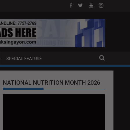
A PUMP BOAT SA DAVAO CITY
Sa tulong ng German expertise PNP PINA
SPECIAL FEATURE
NATIONAL NUTRITION MONTH 2026
Video
Player