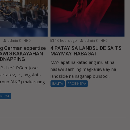
o
admin 3
0
16 hours ago
admin 3
0
ng German expertise
4 PATAY SA LANDSLIDE SA TS
LAWIG KAKAYAHAN
MAYMAY, HABAGAT
IDNAPPING
MAY apat na katao ang iniulat na
P chief, PGen. Jose
nasawi sanhi ng magkahiwalay na
rtatez, Jr., ang Anti-
landslide na naganap bunsod...
Group (AKG) makaraang
BALITA
PROBINSIYA
.
INSIYA