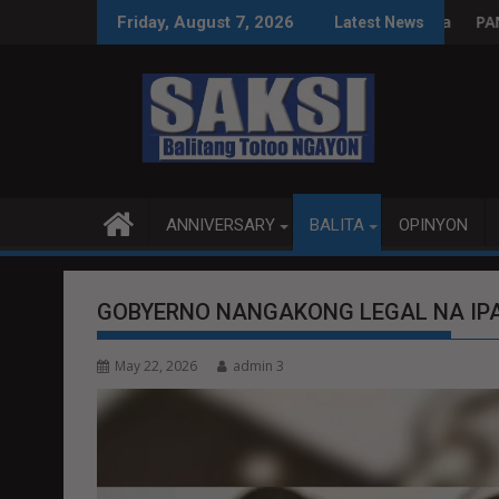
Skip
yon, tamang paggastos susi sa pag-unlad
PANANAMPALATAYA
Friday, August 7, 2026
Latest News
to
content
ANNIVERSARY
BALITA
OPINYON
GOBYERNO NANGAKONG LEGAL NA IP
May 22, 2026
admin 3