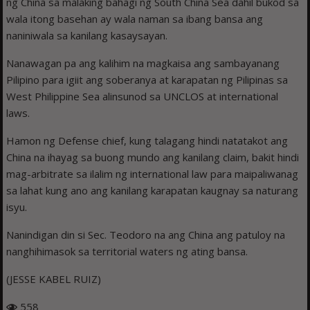
ng China sa malaking bahagi ng South China Sea dahil bukod sa
wala itong basehan ay wala naman sa ibang bansa ang
naniniwala sa kanilang kasaysayan.
Nanawagan pa ang kalihim na magkaisa ang sambayanang
Pilipino para igiit ang soberanya at karapatan ng Pilipinas sa
West Philippine Sea alinsunod sa UNCLOS at international
laws.
Hamon ng Defense chief, kung talagang hindi natatakot ang
China na ihayag sa buong mundo ang kanilang claim, bakit hindi
mag-arbitrate sa ilalim ng international law para maipaliwanag
sa lahat kung ano ang kanilang karapatan kaugnay sa naturang
isyu.
Nanindigan din si Sec. Teodoro na ang China ang patuloy na
nanghihimasok sa territorial waters ng ating bansa.
(JESSE KABEL RUIZ)
558