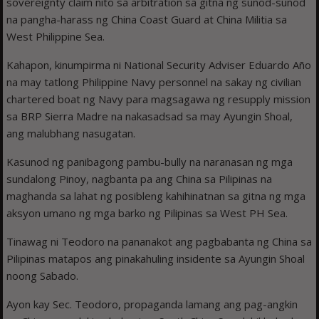
sovereignty claim nito sa arbitration sa gitna ng sunod-sunod
na pangha-harass ng China Coast Guard at China Militia sa
West Philippine Sea.
Kahapon, kinumpirma ni National Security Adviser Eduardo Año
na may tatlong Philippine Navy personnel na sakay ng civilian
chartered boat ng Navy para magsagawa ng resupply mission
sa BRP Sierra Madre na nakasadsad sa may Ayungin Shoal,
ang malubhang nasugatan.
Kasunod ng panibagong pambu-bully na naranasan ng mga
sundalong Pinoy, nagbanta pa ang China sa Pilipinas na
maghanda sa lahat ng posibleng kahihinatnan sa gitna ng mga
aksyon umano ng mga barko ng Pilipinas sa West PH Sea.
Tinawag ni Teodoro na pananakot ang pagbabanta ng China sa
Pilipinas matapos ang pinakahuling insidente sa Ayungin Shoal
noong Sabado.
Ayon kay Sec. Teodoro, propaganda lamang ang pag-angkin