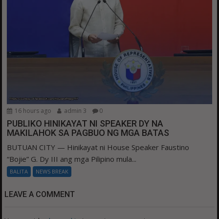
16 hours ago
admin 3
0
PUBLIKO HINIKAYAT NI SPEAKER DY NA
MAKILAHOK SA PAGBUO NG MGA BATAS
BUTUAN CITY — Hinikayat ni House Speaker Faustino
“Bojie” G. Dy III ang mga Pilipino mula...
BALITA
NEWS BREAK
LEAVE A COMMENT