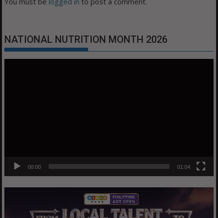
You must be
logged in
to post a comment.
NATIONAL NUTRITION MONTH 2026
Video
Player
00:00
01:04