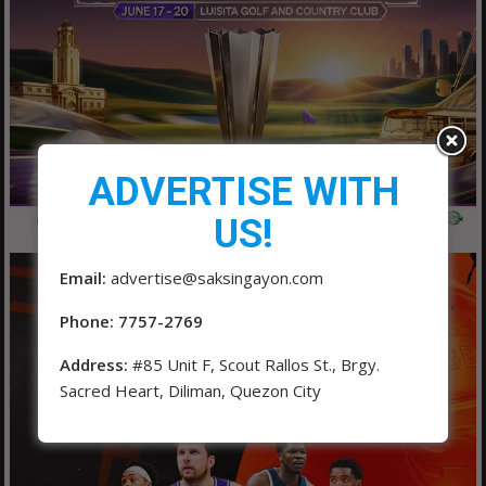
ADVERTISE WITH
US!
Email:
advertise@saksingayon.com
Phone: 7757-2769
Address:
#85 Unit F, Scout Rallos St., Brgy.
Sacred Heart, Diliman, Quezon City