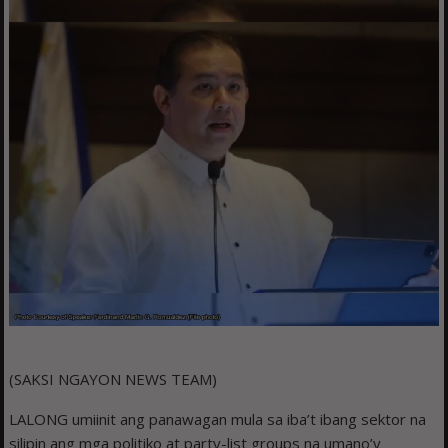
(SAKSI NGAYON NEWS TEAM)
LALONG umiinit ang panawagan mula sa iba’t ibang sektor na
silipin ang mga politiko at party-list groups na umano’y