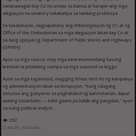
nananawagan kay Co na umuwi sa bansa at harapin ang mga
alegasyon na umano’y nakakahiya sa kanilang probinsya.
Sa kasalukuyan, nagpapatuloy ang imbestigasyon ng ICI at ng
Office of the Ombudsman sa mga alegasyon laban kay Co at
sa ilang opisyal ng Department of Public Works and Highways
(DPWH).
Ayon sa mga source, may mga inirerekomendang kasong
kriminal na posibleng isampa sa mga susunod na linggo.
Ayon sa mga tagamasid, magiging litmus test ito ng kampanya
ng administrasyon laban sa korupsyon. “Kung talagang
seryoso ang gobyerno sa paghahabol ng katotohanan, dapat
walang sasantuhin — kahit gaano pa kalaki ang pangalan,” ayon
sa isang political analyst.
292
,
BALITA
NASYUNAL