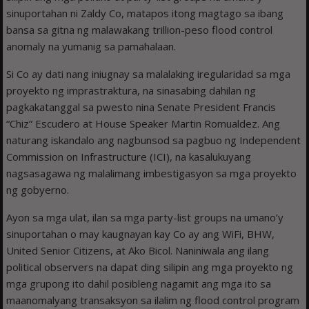
sinuportahan ni Zaldy Co, matapos itong magtago sa ibang
bansa sa gitna ng malawakang trillion-peso flood control
anomaly na yumanig sa pamahalaan.
Si Co ay dati nang iniugnay sa malalaking iregularidad sa mga
proyekto ng imprastraktura, na sinasabing dahilan ng
pagkakatanggal sa pwesto nina Senate President Francis
“Chiz” Escudero at House Speaker Martin Romualdez. Ang
naturang iskandalo ang nagbunsod sa pagbuo ng Independent
Commission on Infrastructure (ICI), na kasalukuyang
nagsasagawa ng malalimang imbestigasyon sa mga proyekto
ng gobyerno.
Ayon sa mga ulat, ilan sa mga party-list groups na umano’y
sinuportahan o may kaugnayan kay Co ay ang WiFi, BHW,
United Senior Citizens, at Ako Bicol. Naniniwala ang ilang
political observers na dapat ding silipin ang mga proyekto ng
mga grupong ito dahil posibleng nagamit ang mga ito sa
maanomalyang transaksyon sa ilalim ng flood control program