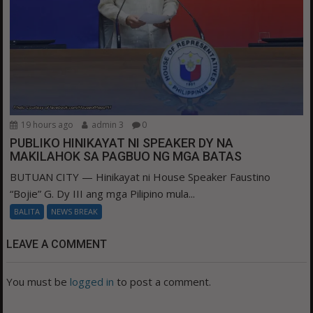
19 hours ago
admin 3
0
PUBLIKO HINIKAYAT NI SPEAKER DY NA
MAKILAHOK SA PAGBUO NG MGA BATAS
BUTUAN CITY — Hinikayat ni House Speaker Faustino
“Bojie” G. Dy III ang mga Pilipino mula...
BALITA
NEWS BREAK
LEAVE A COMMENT
You must be
logged in
to post a comment.