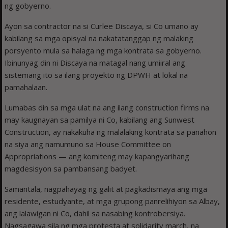
ng gobyerno.
Ayon sa contractor na si Curlee Discaya, si Co umano ay
kabilang sa mga opisyal na nakatatanggap ng malaking
porsyento mula sa halaga ng mga kontrata sa gobyerno.
Ibinunyag din ni Discaya na matagal nang umiiral ang
sistemang ito sa ilang proyekto ng DPWH at lokal na
pamahalaan.
Lumabas din sa mga ulat na ang ilang construction firms na
may kaugnayan sa pamilya ni Co, kabilang ang Sunwest
Construction, ay nakakuha ng malalaking kontrata sa panahon
na siya ang namumuno sa House Committee on
Appropriations — ang komiteng may kapangyarihang
magdesisyon sa pambansang badyet.
Samantala, nagpahayag ng galit at pagkadismaya ang mga
residente, estudyante, at mga grupong panrelihiyon sa Albay,
ang lalawigan ni Co, dahil sa nasabing kontrobersiya.
Nagsagawa sila ng mga protesta at solidarity march, na