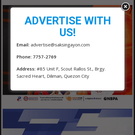
ADVERTISE WITH
US!
Email:
advertise@saksingayon.com
Phone: 7757-2769
Address:
#85 Unit F, Scout Rallos St., Brgy.
Sacred Heart, Diliman, Quezon City