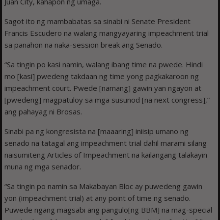
Juan City, kahapon ng umaga.
Sagot ito ng mambabatas sa sinabi ni Senate President
Francis Escudero na walang mangyayaring impeachment trial
sa panahon na naka-session break ang Senado.
“Sa tingin po kasi namin, walang ibang time na pwede. Hindi
mo [kasi] pwedeng takdaan ng time yong pagkakaroon ng
impeachment court. Pwede [namang] gawin yan ngayon at
[pwedeng] magpatuloy sa mga susunod [na next congress],”
ang pahayag ni Brosas.
Sinabi pa ng kongresista na [maaaring] iniisip umano ng
senado na tatagal ang impeachment trial dahil marami silang
naisumiteng Articles of Impeachment na kailangang talakayin
muna ng mga senador.
“Sa tingin po namin sa Makabayan Bloc ay puwedeng gawin
yon (impeachment trial) at any point of time ng senado.
Puwede ngang magsabi ang pangulo[ng BBM] na mag-special