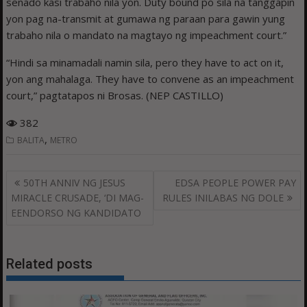
senado kasi trabaho nila yon. Duty bound po sila na tanggapin
yon pag na-transmit at gumawa ng paraan para gawin yung
trabaho nila o mandato na magtayo ng impeachment court.”
“Hindi sa minamadali namin sila, pero they have to act on it,
yon ang mahalaga. They have to convene as an impeachment
court,” pagtatapos ni Brosas. (NEP CASTILLO)
382
,
BALITA
METRO
Post
50TH ANNIV NG JESUS
EDSA PEOPLE POWER PAY
navigation
MIRACLE CRUSADE, ‘DI MAG-
RULES INILABAS NG DOLE
EENDORSO NG KANDIDATO
Related posts