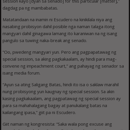
session kayo [dyan sa senado] for this particular [matter],”
dagdag pa ng mambabatas.
Matatandaan na inamin ni Escudero na kinikilala niya ang
nasabing probisyon dahil posible nga naman talaga itong
mangyari dahil ginagawa lamang ito karaniwan na ng isang
pangulo sa tuwing naka-break ang senado.
“Oo, pwedeng mangyari yun. Pero ang pagpapatawag ng
special session, sa aking pagkakaalam, ay hindi para mag-
convene ng impeachment court,” ang pahayag ng senador sa
isang media forum.
“Ayun sa ating Saligang Batas, hindi ito isa o saklaw marahil
nung probisyong yun kaugnay ng special session. Sa akin
kasing pagkakaalam, ang pagpatawag ng special session ay
para sa mahahalagang bagay at panukalang batas na
kailangang ipasa,” giit pa ni Escudero.
Giit naman ng kongresista: “Saka wala pong excuse ang