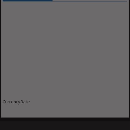
CurrencyRate