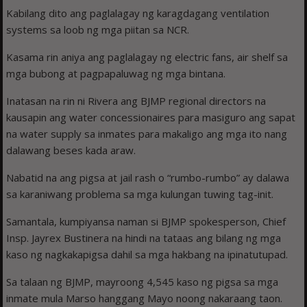
Kabilang dito ang paglalagay ng karagdagang ventilation
systems sa loob ng mga piitan sa NCR.
Kasama rin aniya ang paglalagay ng electric fans, air shelf sa
mga bubong at pagpapaluwag ng mga bintana.
Inatasan na rin ni Rivera ang BJMP regional directors na
kausapin ang water concessionaires para masiguro ang sapat
na water supply sa inmates para makaligo ang mga ito nang
dalawang beses kada araw.
Nabatid na ang pigsa at jail rash o “rumbo-rumbo” ay dalawa
sa karaniwang problema sa mga kulungan tuwing tag-init.
Samantala, kumpiyansa naman si BJMP spokesperson, Chief
Insp. Jayrex Bustinera na hindi na tataas ang bilang ng mga
kaso ng nagkakapigsa dahil sa mga hakbang na ipinatutupad.
Sa talaan ng BJMP, mayroong 4,545 kaso ng pigsa sa mga
inmate mula Marso hanggang Mayo noong nakaraang taon.