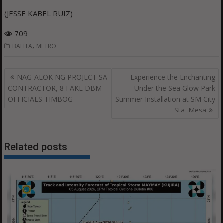
(JESSE KABEL RUIZ)
709
,
BALITA
METRO
Post
NAG-ALOK NG PROJECT SA
Experience the Enchanting
navigation
CONTRACTOR, 8 FAKE DBM
Under the Sea Glow Park
OFFICIALS TIMBOG
Summer Installation at SM City
Sta. Mesa
Related posts