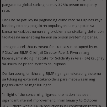
pangatlo sa global ranking na may 375% prison occupancy
rate.
Dahil ito sa patuloy na paglobo ng crime rate sa Pilipinas kaya
kasabay nito ang paglaki rin populasyon sa mga piitan sa
bansa na kaakibat naman ang problema sa siksikang detention
facilities na nananatiling hamon sa prison system ng bansa.
“Imagine a cell that is meant for 10 PDLs is occupied by 60
PDLs,” ani BJMP Chief Jail Director Ruel S. Rivera nang
kapanayamin ito ng Institute for Solidarity in Asia (ISA) kaugnay
sa umiiral na prison system sa Pilipinas.
Dahilan upang lumikha ang BJMP ng mga makataong sistema
sa tulong ng external stakeholders para mabawasan ang
pagsisiksikan sa mga kulungan.
“In light of the concerning figures, the nation has seen
significant internal improvement. From January to October
2023, there was a 348% reduction in jail congestion rates, a