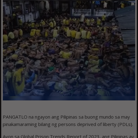
PANGATLO na ngayon ang Pilipinas sa buong mundo sa may
pinakamaraming bilang ng persons deprived of liberty (PDLs).
Ayon sa Global Prison Trends Report of 2023, ang Pilipinas ay