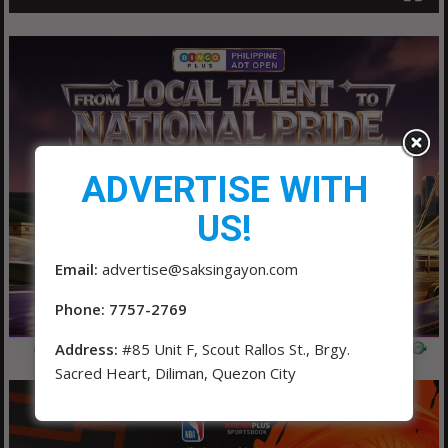
ADVERTISE WITH
US!
Email:
advertise@saksingayon.com
Phone: 7757-2769
Address:
#85 Unit F, Scout Rallos St., Brgy.
Sacred Heart, Diliman, Quezon City