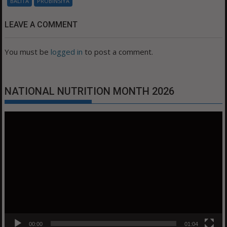
BALITA
PROBINSIYA
LEAVE A COMMENT
You must be
logged in
to post a comment.
NATIONAL NUTRITION MONTH 2026
Video
Player
00:00
01:04