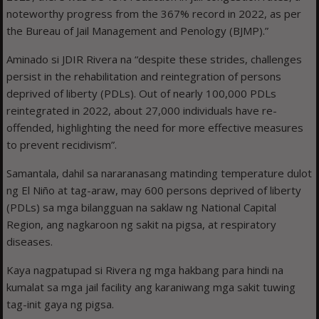
noteworthy progress from the 367% record in 2022, as per
the Bureau of Jail Management and Penology (BJMP).”
Aminado si JDIR Rivera na “despite these strides, challenges
persist in the rehabilitation and reintegration of persons
deprived of liberty (PDLs). Out of nearly 100,000 PDLs
reintegrated in 2022, about 27,000 individuals have re-
offended, highlighting the need for more effective measures
to prevent recidivism”.
Samantala, dahil sa nararanasang matinding temperature dulot
ng El Niño at tag-araw, may 600 persons deprived of liberty
(PDLs) sa mga bilangguan na saklaw ng National Capital
Region, ang nagkaroon ng sakit na pigsa, at respiratory
diseases.
Kaya nagpatupad si Rivera ng mga hakbang para hindi na
kumalat sa mga jail facility ang karaniwang mga sakit tuwing
tag-init gaya ng pigsa.