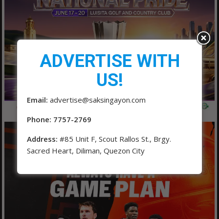
ADVERTISE WITH
US!
Email:
advertise@saksingayon.com
Phone: 7757-2769
Address:
#85 Unit F, Scout Rallos St., Brgy.
Sacred Heart, Diliman, Quezon City