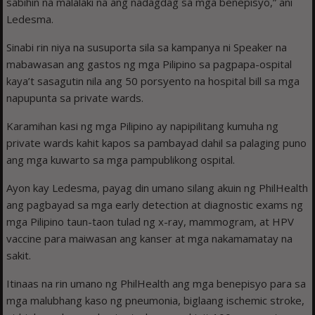
sabihin na malalaki na ang nadagdag sa mga benepisyo,” ani
Ledesma.
Sinabi rin niya na susuporta sila sa kampanya ni Speaker na
mabawasan ang gastos ng mga Pilipino sa pagpapa-ospital
kaya’t sasagutin nila ang 50 porsyento na hospital bill sa mga
napupunta sa private wards.
Karamihan kasi ng mga Pilipino ay napipilitang kumuha ng
private wards kahit kapos sa pambayad dahil sa palaging puno
ang mga kuwarto sa mga pampublikong ospital.
Ayon kay Ledesma, payag din umano silang akuin ng PhilHealth
ang pagbayad sa mga early detection at diagnostic exams ng
mga Pilipino taun-taon tulad ng x-ray, mammogram, at HPV
vaccine para maiwasan ang kanser at mga nakamamatay na
sakit.
Itinaas na rin umano ng PhilHealth ang mga benepisyo para sa
mga malubhang kaso ng pneumonia, biglaang ischemic stroke,