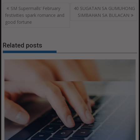
Post
SM Supermalls’ February
40 SUGATAN SA GUMUHONG
navigation
festivities spark romance and
SIMBAHAN SA BULACAN
good fortune
Related posts