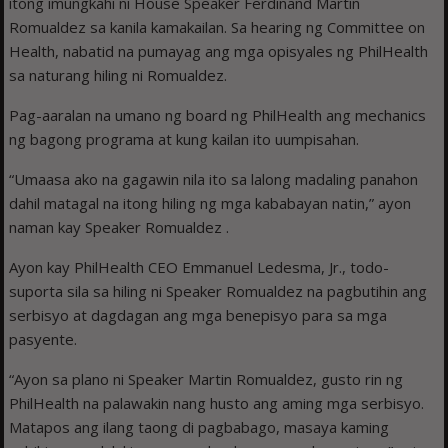
itong imungkahi ni House Speaker Ferdinand Martin
Romualdez sa kanila kamakailan. Sa hearing ng Committee on
Health, nabatid na pumayag ang mga opisyales ng PhilHealth
sa naturang hiling ni Romualdez.
Pag-aaralan na umano ng board ng PhilHealth ang mechanics
ng bagong programa at kung kailan ito uumpisahan.
“Umaasa ako na gagawin nila ito sa lalong madaling panahon
dahil matagal na itong hiling ng mga kababayan natin,” ayon
naman kay Speaker Romualdez .
Ayon kay PhilHealth CEO Emmanuel Ledesma, Jr., todo-
suporta sila sa hiling ni Speaker Romualdez na pagbutihin ang
serbisyo at dagdagan ang mga benepisyo para sa mga
pasyente.
“Ayon sa plano ni Speaker Martin Romualdez, gusto rin ng
PhilHealth na palawakin nang husto ang aming mga serbisyo.
Matapos ang ilang taong di pagbabago, masaya kaming