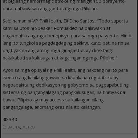
at biglaang hemorrhagic stroke ng mahigit 100 porsyento
para mabawasan ang gastos ng mga Pilipino.
Sabi naman ni VP PhilHealth, Eli Dino Santos, “Todo suporta
kami sa utos ni Speaker Romualdez na palawakin at
pagandahin ang mga benepisyo para sa mga pasyente. Hindi
lang ito tungkol sa pagdagdag ng saklaw, kundi pati na rin sa
pagtiyak na ang aming mga ginagastos ay direktang
nakakabuti sa kalusugan at kagalingan ng mga Pilipino.”
Ayon sa mga opisyal ng PhilHealth, ang hakbang na ito para
isentro ang kanilang gawain sa kapakanan ng publiko ay
nagpapakita ng dedikasyon ng gobyerno sa pagpapabuti ng
sistema ng pangangalagang pangkalusugan, na tinitiyak na
bawat Pilipino ay may access sa kailangan nilang
pangangalaga, anomang oras nila ito kailangan.
340
,
BALITA
METRO