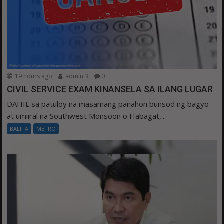
19 hours ago
admin 3
0
CIVIL SERVICE EXAM KINANSELA SA ILANG LUGAR
DAHIL sa patuloy na masamang panahon bunsod ng bagyo
at umiiral na Southwest Monsoon o Habagat,...
BALITA
METRO