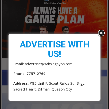
ADVERTISE WITH
US!
Email:
advertise@saksingayon.com
Phone: 7757-2769
Address:
#85 Unit F, Scout Rallos St., Brgy.
Sacred Heart, Diliman, Quezon City