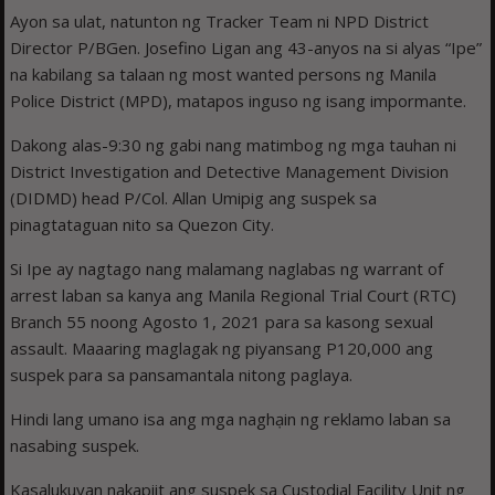
Ayon sa ulat, natunton ng Tracker Team ni NPD District
Director P/BGen. Josefino Ligan ang 43-anyos na si alyas “Ipe”
na kabilang sa talaan ng most wanted persons ng Manila
Police District (MPD), matapos inguso ng isang impormante.
Dakong alas-9:30 ng gabi nang matimbog ng mga tauhan ni
District Investigation and Detective Management Division
(DIDMD) head P/Col. Allan Umipig ang suspek sa
pinagtataguan nito sa Quezon City.
Si Ipe ay nagtago nang malamang naglabas ng warrant of
arrest laban sa kanya ang Manila Regional Trial Court (RTC)
Branch 55 noong Agosto 1, 2021 para sa kasong sexual
assault. Maaaring maglagak ng piyansang P120,000 ang
suspek para sa pansamantala nitong paglaya.
Hindi lang umano isa ang mga naghạin ng reklamo laban sa
nasabing suspek.
Kasalukuyan nakapiit ang suspek sa Custodial Facility Unit ng