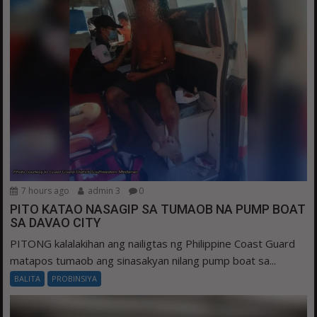
7 hours ago
admin 3
0
PITO KATAO NASAGIP SA TUMAOB NA PUMP BOAT
SA DAVAO CITY
PITONG kalalakihan ang nailigtas ng Philippine Coast Guard
matapos tumaob ang sinasakyan nilang pump boat sa...
BALITA
PROBINSIYA