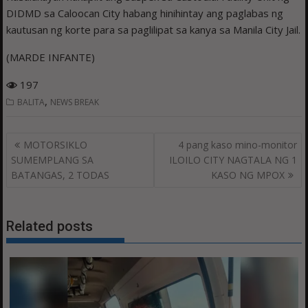
DIDMD sa Caloocan City habang hinihintay ang paglabas ng
kautusan ng korte para sa paglilipat sa kanya sa Manila City Jail.
(MARDE INFANTE)
197
,
BALITA
NEWS BREAK
Post
MOTORSIKLO
4 pang kaso mino-monitor
navigation
SUMEMPLANG SA
ILOILO CITY NAGTALA NG 1
BATANGAS, 2 TODAS
KASO NG MPOX
Related posts