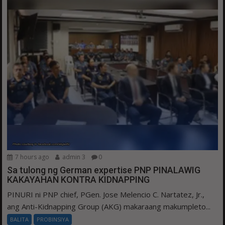
7 hours ago
admin 3
0
Sa tulong ng German expertise PNP PINALAWIG
KAKAYAHAN KONTRA KIDNAPPING
PINURI ni PNP chief, PGen. Jose Melencio C. Nartatez, Jr.,
ang Anti-Kidnapping Group (AKG) makaraang makumpleto...
BALITA
PROBINSIYA