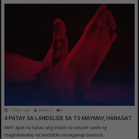
7 hours ago
admin 3
0
4 PATAY SA LANDSLIDE SA TS MAYMAY, HABAGAT
MAY apat na katao ang iniulat na nasawi sanhi ng
magkahiwalay na landslide na naganap bunsod...