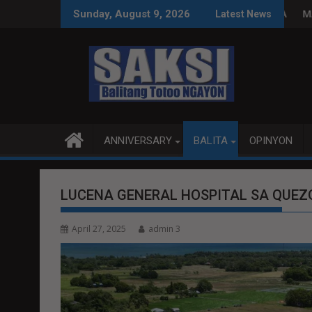
Skip
SPEAKER DY NA MAKILAHOK SA PAGBUO NG MGA BATAS
MALACAÑANG PINAAARAL NA SA 
Sunday, August 9, 2026
Latest News
to
content
ANNIVERSARY
BALITA
OPINYON
LUCENA GENERAL HOSPITAL SA QU
April 27, 2025
admin 3