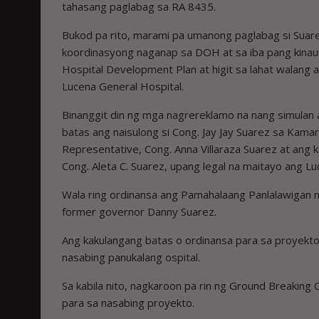
tahasang paglabag sa RA 8435.
Bukod pa rito, marami pa umanong paglabag si Suar
koordinasyong naganap sa DOH at sa iba pang kinauu
Hospital Development Plan at higit sa lahat walang
Lucena General Hospital.
Binanggit din ng mga nagrereklamo na nang simulan
batas ang naisulong si Cong. Jay Jay Suarez sa Kama
Representative, Cong. Anna Villaraza Suarez at ang 
Cong. Aleta C. Suarez, upang legal na maitayo ang Lu
Wala ring ordinansa ang Pamahalaang Panlalawigan
former governor Danny Suarez.
Ang kakulangang batas o ordinansa para sa proyekt
nasabing panukalang ospital.
Sa kabila nito, nagkaroon pa rin ng Ground Breaki
para sa nasabing proyekto.