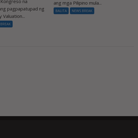
a Kongreso na
ang mga Pilipino mula...
 ang pagpapatupad ng
BALITA
NEWS BREAK
 Valuation...
 BREAK