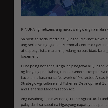
PINUNA ng netizens ang nakatiwangwang na malalakin
Sa post sa social media ng Quezon Province News a
ang serbisyo ng Quezon Memorial Center o QMC noon
at espesyalista, maraming kulang na pasilidad, kula
basement.
Puna pa ng netizens, illegal na pinagawa ni Quezon 
ng kanyang panukalang Lucena General Hospital sa i
Lucena, na kasama sa Network of Protected Areas fo
Strategic Agriculture and Fisheries Development Zone
and Fisheries Modernization Act.
Ang nasabing lupain ay isang “Prime Agricultural L
palay dahil sa sapat na irigasyong napatayo sa pam