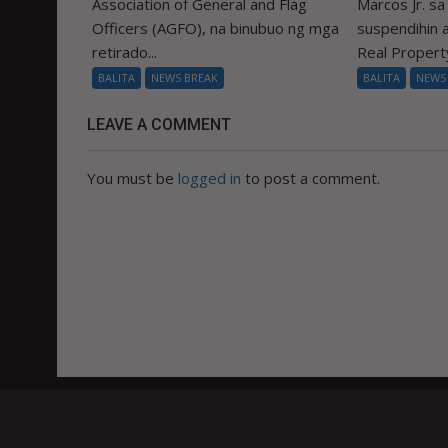
Association of General and Flag
Marcos Jr. s
Officers (AGFO), na binubuo ng mga
suspendihin
retirado...
Real Property
BALITA
NEWS BREAK
BALITA
NEWS
LEAVE A COMMENT
You must be
logged in
to post a comment.