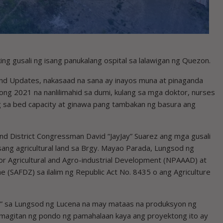
g gusali ng isang panukalang ospital sa lalawigan ng Quezon.
nd Updates, nakasaad na sana ay inayos muna at pinaganda
g 2021 na nanlilimahid sa dumi, kulang sa mga doktor, nurses
ng sa bed capacity at ginawa pang tambakan ng basura ang
2nd District Congressman David “JayJay” Suarez ang mga gusali
sang agricultural land sa Brgy. Mayao Parada, Lungsod ng
r Agricultural and Agro-industrial Development (NPAAAD) at
 (SAFDZ) sa ilalim ng Republic Act No. 8435 o ang Agriculture
and” sa Lungsod ng Lucena na may mataas na produksyon ng
amagitan ng pondo ng pamahalaan kaya ang proyektong ito ay