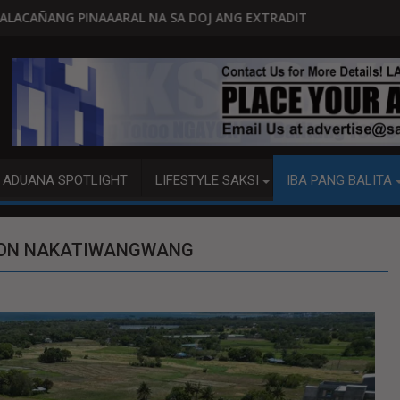
DOJ ANG EXTRADITION REQUEST NG U.S. LABAN KAY QUIBOLOY
MAHIGIT P21-M HALAGANG SMUGGLED C
ADUANA SPOTLIGHT
LIFESTYLE SAKSI
IBA PANG BALITA
EZON NAKATIWANGWANG