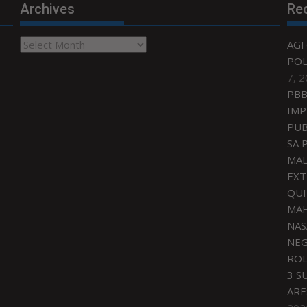
Archives
Re
Archives
AGF
POL
7, 
PBB
IMP
PUB
SA 
MAL
EXT
QU
MAH
NAS
NEG
ROL
3 S
ARE