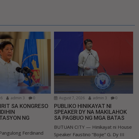
26
admin 3
0
August 7, 2026
admin 3
0
IRIT SA KONGRESO
PUBLIKO HINIKAYAT NI
DIHIN
SPEAKER DY NA MAKILAHOK
TASYON NG
SA PAGBUO NG MGA BATAS
BUTUAN CITY — Hinikayat ni House
Pangulong Ferdinand
Speaker Faustino “Bojie” G. Dy III