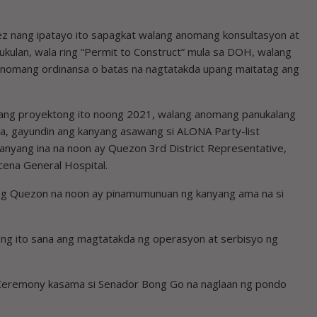
ez nang ipatayo ito sapagkat walang anomang konsultasyon at
kulan, wala ring “Permit to Construct” mula sa DOH, walang
 anomang ordinansa o batas na nagtatakda upang maitatag ang
 ang proyektong ito noong 2021, walang anomang panukalang
ra, gayundin ang kanyang asawang si ALONA Party-list
kanyang ina na noon ay Quezon 3rd District Representative,
cena General Hospital.
 ng Quezon na noon ay pinamumunuan ng kanyang ama na si
ong ito sana ang magtatakda ng operasyon at serbisyo ng
ng Ceremony kasama si Senador Bong Go na naglaan ng pondo