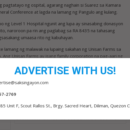
 pagtatayo ng ospital, agarang naghain si Suarez sa Kamara
eral Conference at lagda na lamang ng Pangulo ang kulang.
ng Level 1 Hospital ngunit ang lupa ay sinasabing donasyon
ito, naroroon pa rin ang paglabag sa RA 8435 na tahasang
sasakang umaasa rito ng kabuhayan.
rte lamang ng malawak na lupaing sakahan ng Unisan Farms sa
Ang Unisan Farms ay isang family corporation na pag-aari ng
ADVERTISE WITH US!
g naturang ospital noong 2024 subalit hanggang ngayon ay
mga taga-Quezon.
ertise@saksingayon.com
57-2769
85 Unit F, Scout Rallos St., Brgy. Sacred Heart, Diliman, Quezon C
5 NPA PATAY SA NEGROS OCCIDENTAL ENCOUNTER