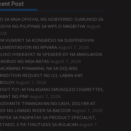
cent Post
O SA MGA OPISYAL NG GOBYERNO: SUMUNOD SA
ISIYA NG PILIPINAS SA WPS O MAGBITIW
August
2026
M HUMIRIT SA KONGRESO NA SUSPENDIHIN
LEMENTASYON NG RPVARA
August 7, 2026
LIKO HINIKAYAT NI SPEAKER DY NA MAKILAHOK
PAGBUO NG MGA BATAS
August 7, 2026
ACAÑANG PINAAARAL NA SA DOJ ANG
RADITION REQUEST NG U.S. LABAN KAY
IBOLOY
August 7, 2026
IGIT P21-M HALAGANG SMUGGLED CIGARETTES,
ABAT NG PNP
August 7, 2026
OSYANTE TINANGAYAN NG CASH, DOLYAR AT
EX NG LIMANG RIDER SA BACOOR
August 7, 2026
USPEK SA PAGPATAY SA PRODUCT SPECIALIST,
STADO; 3 PA TINUTUGIS SA BULACAN
August 7,