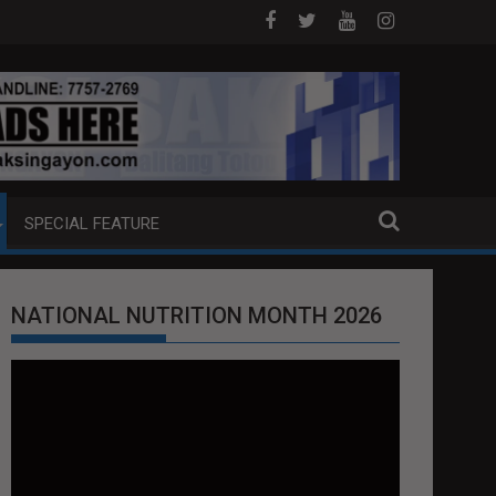
IGARETTES, NASABAT NG PNP
AGFO SA MGA OPISYAL NG GOBYERNO: SUMUNOD S
SPECIAL FEATURE
NATIONAL NUTRITION MONTH 2026
Video
Player