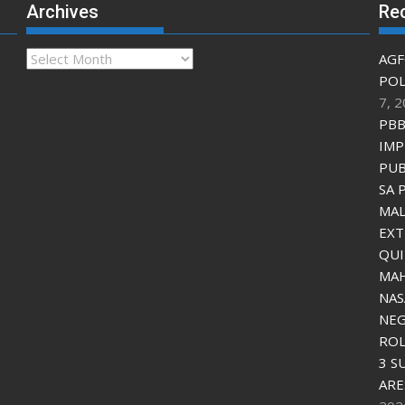
Archives
Re
Archives
AGF
POL
7, 
PBB
IMP
PUB
SA 
MAL
EXT
QU
MAH
NAS
NEG
ROL
3 S
ARE