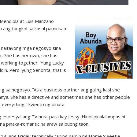
Mendiola at Luis Manzano
 ang tungkol sa kasal paminsan-
 naitayong mga negosyo sina
er. She has her own, she has
 working together. ‘Yung Lucky
’n. Pero ‘yung Señorita, that is
ng sa negosyo. “As a business partner ang galing kasi she
kanya. She has a directive and sometimes she has other people
g everything,” kwento ng binata.
espesyal ang TV host para kay Jessy. Hindi pinalalampas ni
 na pinaka-romantic na araw sa buong taon.
14. Ang Friday technically taping namin ng Home Sweetie