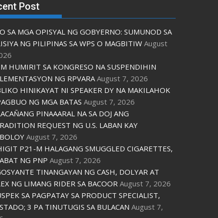
cent Post
O SA MGA OPISYAL NG GOBYERNO: SUMUNOD SA
ISIYA NG PILIPINAS SA WPS O MAGBITIW
August
2026
M HUMIRIT SA KONGRESO NA SUSPENDIHIN
LEMENTASYON NG RPVARA
August 7, 2026
LIKO HINIKAYAT NI SPEAKER DY NA MAKILAHOK
PAGBUO NG MGA BATAS
August 7, 2026
ACAÑANG PINAAARAL NA SA DOJ ANG
RADITION REQUEST NG U.S. LABAN KAY
IBOLOY
August 7, 2026
IGIT P21-M HALAGANG SMUGGLED CIGARETTES,
ABAT NG PNP
August 7, 2026
OSYANTE TINANGAYAN NG CASH, DOLYAR AT
EX NG LIMANG RIDER SA BACOOR
August 7, 2026
USPEK SA PAGPATAY SA PRODUCT SPECIALIST,
STADO; 3 PA TINUTUGIS SA BULACAN
August 7,