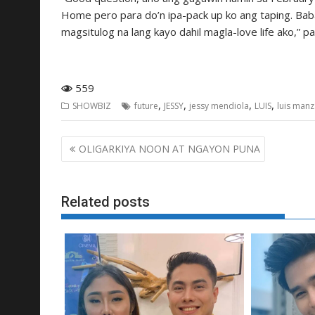
Home pero para do’n ipa-pack up ko ang taping. Bab
magsitulog na lang kayo dahil magla-love life ako,” p
559
,
,
,
,
SHOWBIZ
future
JESSY
jessy mendiola
LUIS
luis man
Post
OLIGARKIYA NOON AT NGAYON PUNA
navigation
Related posts