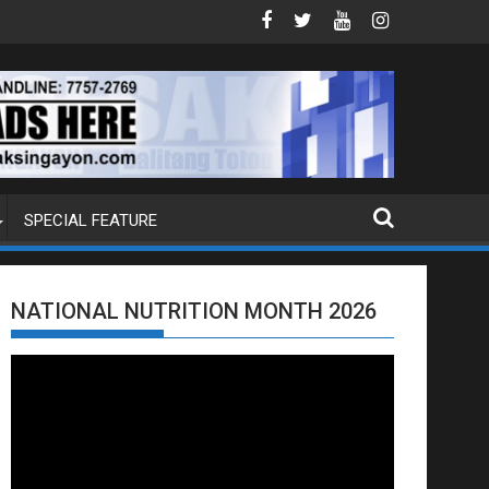
DOJ ANG EXTRADITION REQUEST NG U.S. LABAN KAY QUIBOLOY
MAHIGIT P21-M HALAGANG SMUGGLED C
SPECIAL FEATURE
NATIONAL NUTRITION MONTH 2026
Video
Player