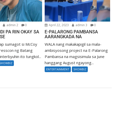
admin 2
0
April 22, 2023
admin 3
0
DI PA RIN OKAY SA
E-PALARONG PAMBANSA
SSE
AARANGKADA NA
ap sumagot si McCoy
WALA nang makakapigil sa mala-
resscon ng Batang
ambisyosong project na E-Palarong
nterbyuhin ito tungkol...
Pambansa na magsisimula sa June
hanggang August ngayong...
SHOWBIZ
ENTERTAINMENT
SHOWBIZ