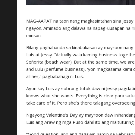
MAG-AAPAT na taon nang magkasintahan sina Jessy 
ngayon. Aminado ang dalawa na napag-uusapan na rin
minsan.
Bilang paghahanda sa kinabukasan ay mayroon nang
Luis at Jessy. “Actually wala kaming business togeth
Señorita (beach wear). But at the same time, we are
and Lulu (perfume business), ‘yon magkasama kami do
all her,” pagbabahagi ni Luis.
Ayon kay Luis ay sobrang tutok daw ni Jessy pagdati
knows what she wants. Everything is clear para sa 
take care of it. Pero she’s there talagang overseein
Ngayong Valentine’s Day ay mayroon daw inihandang 
Luis ang Araw ng mga Puso dahil ito ang maituturing
“Good question, ano ang gagawin namin sa February 