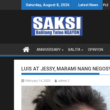
Skip
AS SA WPS O MAGBITIW
SA KONGRESO NA SUSPENDIHIN IMPLEMENTASYON NG RPVARA
PUBLIKO HINIKAYAT NI
Saturday, August 8, 2026
Latest News
to
content
ANNIVERSARY
BALITA
OPINYON
LUIS AT JESSY, MARAMI NANG NEGOS
February 14, 2020
admin 2