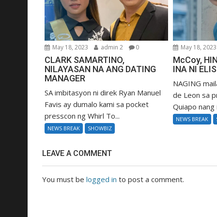
May 18, 2023
admin 2
0
May 18, 2023
CLARK SAMARTINO,
McCoy, HIN
NILAYASAN NA ANG DATING
INA NI ELI
MANAGER
NAGING mail
SA imbitasyon ni direk Ryan Manuel
de Leon sa p
Favis ay dumalo kami sa pocket
Quiapo nang i
presscon ng Whirl To...
NEWS BREAK
NEWS BREAK
SHOWBIZ
LEAVE A COMMENT
You must be
logged in
to post a comment.