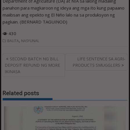
Department of Agriculture (DA) at NIA sa lalong madaling
panahon para magkaroon ng ideya ang mga ito kung papaano
maiibsan ang epekto ng El Niño lalo na sa produksyon ng
pagkain. (BERNARD TAGUINOD)
430
,
BALITA
NASYUNAL
Post
SECOND BATCH NG BILL
LIFE SENTENCE SA AGRI-
navigation
DEPOSIT REFUND NG MORE
PRODUCTS SMUGGLERS
IKINASA
Related posts