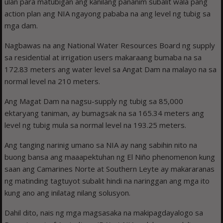
ulan para matubigan ang kanilang pananim subalit wala pang
action plan ang NIA ngayong pababa na ang level ng tubig sa
mga dam.
Nagbawas na ang National Water Resources Board ng supply
sa residential at irrigation users makaraang bumaba na sa
172.83 meters ang water level sa Angat Dam na malayo na sa
normal level na 210 meters.
Ang Magat Dam na nagsu-supply ng tubig sa 85,000
ektaryang taniman, ay bumagsak na sa 165.34 meters ang
level ng tubig mula sa normal level na 193.25 meters.
Ang tanging narinig umano sa NIA ay nang sabihin nito na
buong bansa ang maaapektuhan ng El Niño phenomenon kung
saan ang Camarines Norte at Southern Leyte ay makararanas
ng matinding tagtuyot subalit hindi na naringgan ang mga ito
kung ano ang inilatag nilang solusyon.
Dahil dito, nais ng mga magsasaka na makipagdayalogo sa