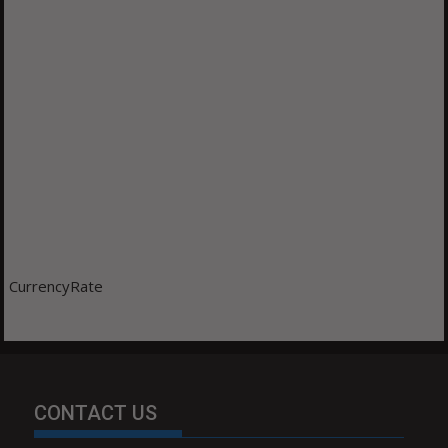
CurrencyRate
CONTACT US