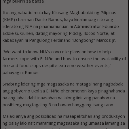
mga bukirin sa bansa.
Ito ang nabatid mula kay Kilusang Magbubukid ng Pilipinas
(KMP) chairman Danilo Ramos, kaya kinalampag nito ang
liderato ng NIA na pinamumunuan ni Administrator Eduardo
Eddie G. Guillen, dating mayor ng Piddig, Ilocos Norte, at
kababayan ni Pangulong Ferdinand “Bongbong” Marcos Jr.
“We want to know NIA’s concrete plans on how to help
farmers cope with El Niño and how to ensure the availability of
rice and food crops despite extreme weather events,”
pahayag ni Ramos.
Sinabi ng lider ng mga magsasaka na matagal nang nagbabala
ang gobyerno ukol sa El Niño phenomenon kaya pinaghahanda
na ang lahat dahil inaasahan na lalong iinit ang panahon na
posibleng magtagal ng 9 na buwan hanggang isang taon.
Malaki aniya ang posibilidad na maaapektuhan ang produksyon
ng palay lalo na’t maraming magsasaka ang umaasa lamang sa