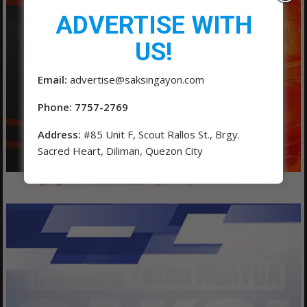
ADVERTISE WITH
US!
Email:
advertise@saksingayon.com
Phone: 7757-2769
Address:
#85 Unit F, Scout Rallos St., Brgy.
Sacred Heart, Diliman, Quezon City