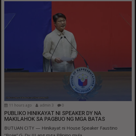
11 hours ago
admin 3
0
PUBLIKO HINIKAYAT NI SPEAKER DY NA
MAKILAHOK SA PAGBUO NG MGA BATAS
BUTUAN CITY — Hinikayat ni House Speaker Faustino
“Bojie” G. Dy III ang mga Pilipino mula...