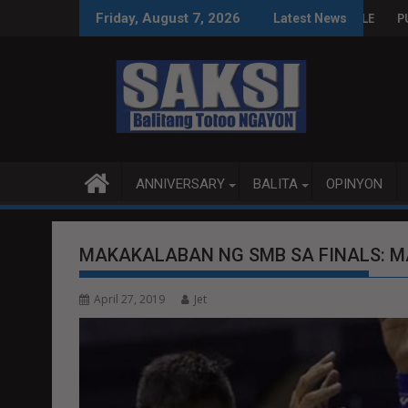
Skip
A WPS O MAGBITIW
KONGRESO NA SUSPENDIHIN IMPLEMENTASYON NG RPVARA
PUBLIKO HINIKAYAT NI SPE
Friday, August 7, 2026
Latest News
to
content
ANNIVERSARY
BALITA
OPINYON
MAKAKALABAN NG SMB SA FINALS: M
April 27, 2019
Jet