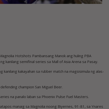
 Magnolia Hotshots Pambansang Manok ang huling PBA
ng kanilang semifinal series sa Mall of Asia Arena sa Pasay.
ng kanilang kakayahan sa rubber match na magsisimula ng alas-
g defending champion San Miguel Beer.
ies na panalo laban sa Phoenix Pulse Fuel Masters.
atapos manaig sa Magnolia noong Biyernes, 91-81, sa Ynares