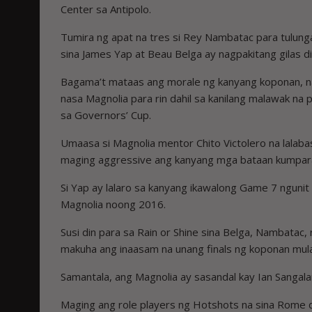
Center sa Antipolo.
Tumira ng apat na tres si Rey Nambatac para tulung
sina James Yap at Beau Belga ay nagpakitang gilas di
Bagama’t mataas ang morale ng kanyang koponan, nan
nasa Magnolia para rin dahil sa kanilang malawak na 
sa Governors’ Cup.
Umaasa si Magnolia mentor Chito Victolero na lalaba
maging aggressive ang kanyang mga bataan kumpara 
Si Yap ay lalaro sa kanyang ikawalong Game 7 ngunit
Magnolia noong 2016.
Susi din para sa Rain or Shine sina Belga, Nambata
makuha ang inaasam na unang finals ng koponan mula
Samantala, ang Magnolia ay sasandal kay Ian Sangalang
Maging ang role players ng Hotshots na sina Rome d