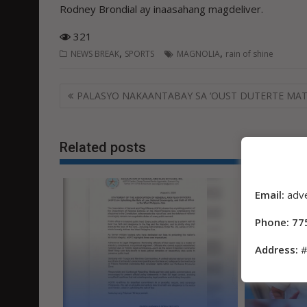
Rodney Brondial ay inaasahang magdeliver.
321
,
,
NEWS BREAK
SPORTS
MAGNOLIA
rain of shine
Post
PALASYO NAKAANTABAY SA ‘OUST DUTERTE MATR
navigation
Related posts
Email:
adv
Phone: 77
Address:
#