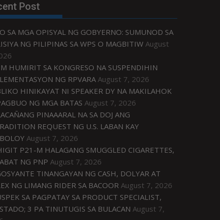
cent Post
O SA MGA OPISYAL NG GOBYERNO: SUMUNOD SA
ISIYA NG PILIPINAS SA WPS O MAGBITIW
August
2026
M HUMIRIT SA KONGRESO NA SUSPENDIHIN
LEMENTASYON NG RPVARA
August 7, 2026
LIKO HINIKAYAT NI SPEAKER DY NA MAKILAHOK
PAGBUO NG MGA BATAS
August 7, 2026
ACAÑANG PINAAARAL NA SA DOJ ANG
RADITION REQUEST NG U.S. LABAN KAY
IBOLOY
August 7, 2026
IGIT P21-M HALAGANG SMUGGLED CIGARETTES,
ABAT NG PNP
August 7, 2026
OSYANTE TINANGAYAN NG CASH, DOLYAR AT
EX NG LIMANG RIDER SA BACOOR
August 7, 2026
USPEK SA PAGPATAY SA PRODUCT SPECIALIST,
STADO; 3 PA TINUTUGIS SA BULACAN
August 7,