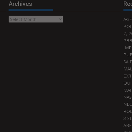
Archives
Re
Archives
AGF
POL
7, 
PBB
IMP
PUB
SA 
MAL
EXT
QU
MAH
NAS
NEG
ROL
3 S
ARE