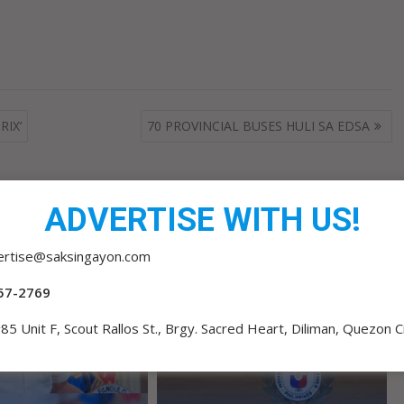
IX’
70 PROVINCIAL BUSES HULI SA EDSA
ADVERTISE WITH US!
ertise@saksingayon.com
57-2769
85 Unit F, Scout Rallos St., Brgy. Sacred Heart, Diliman, Quezon C