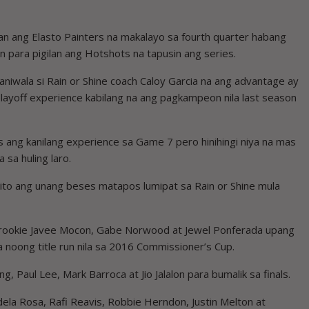
an ang Elasto Painters na makalayo sa fourth quarter habang
n para pigilan ang Hotshots na tapusin ang series.
iwala si Rain or Shine coach Caloy Garcia na ang advantage ay
playoff experience kabilang na ang pagkampeon nila last season
s ang kanilang experience sa Game 7 pero hinihingi niya na mas
sa huling laro.
 ito ang unang beses matapos lumipat sa Rain or Shine mula
c, rookie Javee Mocon, Gabe Norwood at Jewel Ponferada upang
 noong title run nila sa 2016 Commissioner’s Cup.
, Paul Lee, Mark Barroca at Jio Jalalon para bumalik sa finals.
ela Rosa, Rafi Reavis, Robbie Herndon, Justin Melton at