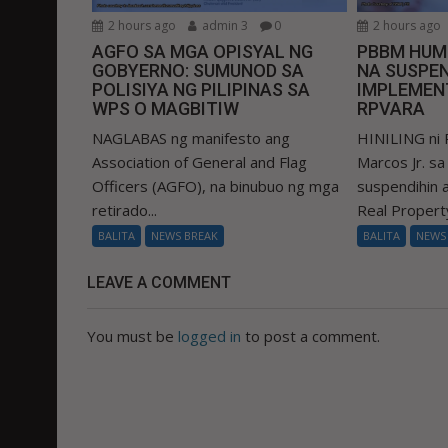
2 hours ago
admin 3
0
2 hours ago
AGFO SA MGA OPISYAL NG
PBBM HUM
GOBYERNO: SUMUNOD SA
NA SUSPEN
POLISIYA NG PILIPINAS SA
IMPLEMEN
WPS O MAGBITIW
RPVARA
NAGLABAS ng manifesto ang
HINILING ni 
Association of General and Flag
Marcos Jr. s
Officers (AGFO), na binubuo ng mga
suspendihin
retirado...
Real Property
BALITA
NEWS BREAK
BALITA
NEWS
LEAVE A COMMENT
You must be
logged in
to post a comment.