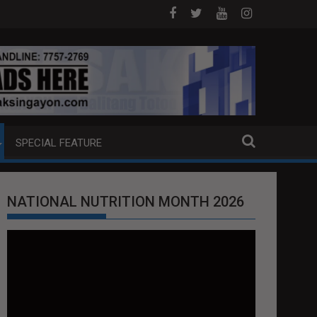
 ANG EXTRADITION REQUEST NG U.S. LABAN KAY QUIBOLOY
MAHIGIT P21-M HALAGANG SMUGGLED CIGA
SPECIAL FEATURE
NATIONAL NUTRITION MONTH 2026
Video
Player