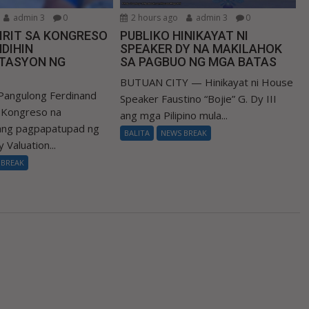
admin 3
0
2 hours ago
admin 3
0
IRIT SA KONGRESO
PUBLIKO HINIKAYAT NI
DIHIN
SPEAKER DY NA MAKILAHOK
TASYON NG
SA PAGBUO NG MGA BATAS
BUTUAN CITY — Hinikayat ni House
Pangulong Ferdinand
Speaker Faustino “Bojie” G. Dy III
a Kongreso na
ang mga Pilipino mula...
 ang pagpapatupad ng
BALITA
NEWS BREAK
 Valuation...
 BREAK