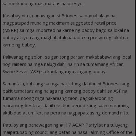
sa merkado ng mas mataas na presyo.
Kasabay nito, nanawagan si Briones sa pamahalaan na
magpatupad muna ng maximum suggested retail price
(MSRP) sa mga imported na karne ng baboy bago sa lokal na
baboy at iyon ang maghahatak pababa sa presyo ng lokal na
karne ng baboy.
Paliwanag ng solon, sa ganitong paraan makababawi ang local
hog raisers na mga nalugi dahil na rin sa tumamang African
Swine Fever (ASF) sa kanilang mga alagang baboy.
Samantala, kabilang sa mga nakikitang dahilan ni Briones kung
bakit tumataas ang halaga ng karneng baboy dahil sa ASF na
tumama noong mga nakaraang taon, pagkakaroon ng
maraming fiesta at dahil election period kung saan maraming
aktibidad at umiikot na pera na nagpapataas ng demand nito.
Patuloy ang panawagan ng #117 AGAP Partylist na tuluyang
maipatupad ng council ang batas na nasa ilalim ng Office of the