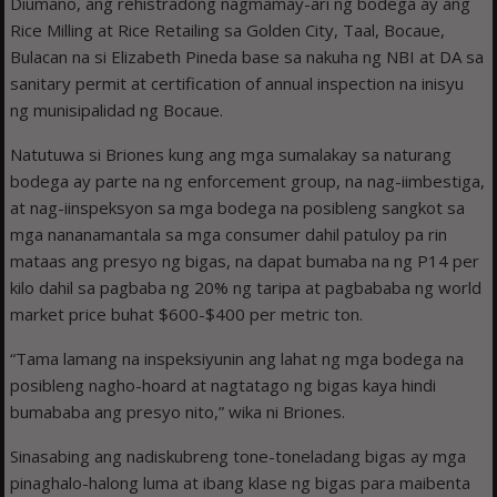
Diumano, ang rehistradong nagmamay-ari ng bodega ay ang
Rice Milling at Rice Retailing sa Golden City, Taal, Bocaue,
Bulacan na si Elizabeth Pineda base sa nakuha ng NBI at DA sa
sanitary permit at certification of annual inspection na inisyu
ng munisipalidad ng Bocaue.
Natutuwa si Briones kung ang mga sumalakay sa naturang
bodega ay parte na ng enforcement group, na nag-iimbestiga,
at nag-iinspeksyon sa mga bodega na posibleng sangkot sa
mga nananamantala sa mga consumer dahil patuloy pa rin
mataas ang presyo ng bigas, na dapat bumaba na ng P14 per
kilo dahil sa pagbaba ng 20% ng taripa at pagbababa ng world
market price buhat $600-$400 per metric ton.
“Tama lamang na inspeksiyunin ang lahat ng mga bodega na
posibleng nagho-hoard at nagtatago ng bigas kaya hindi
bumababa ang presyo nito,” wika ni Briones.
Sinasabing ang nadiskubreng tone-toneladang bigas ay mga
pinaghalo-halong luma at ibang klase ng bigas para maibenta