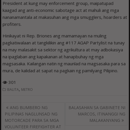
President at kung may enforcement group, maipatupad
kaagad ang anti-economic sabotage act at mahuli ang mga
nananamantala at makasuhan ang mga smugglers, hoarders at
profiters.
Hinikayat ni Rep. Briones ang mamamayan na muling
pagkatiwalaan at tangkilikin ang #117 AGAP Partylist na tunay
na may malasakit sa sektor ng agrikultura at may adbokasiya
na ipaglaban ang kapakanan at hanapbuhay ng mga
magsasaka. Kailangan natin ng maunlad na magsasaka para sa
mura, de kalidad at sapat na pagkain ng pamilyang Pilipino.
301
,
BALITA
METRO
Post
ANG BUMBERO NG
BALASAHAN SA GABINETE NI
navigation
PILIPINAS NAGLUNSAD NG
MARCOS, ITINANGGI NG
MOTORCADE PARA SA MGA
MALAKANYANG
VOLUNTEER FIREFIGHTER AT