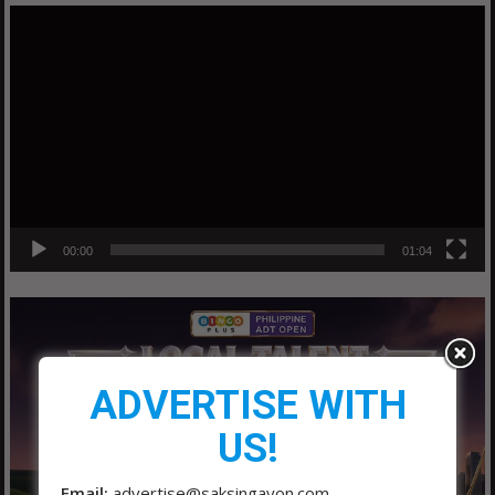
Video
Player
00:00
01:04
ADVERTISE WITH
US!
Email:
advertise@saksingayon.com