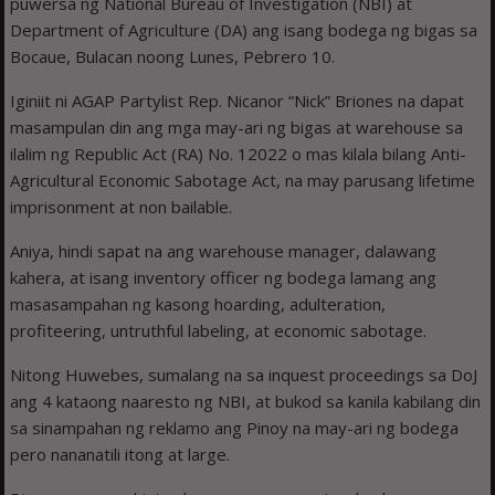
puwersa ng National Bureau of Investigation (NBI) at
Department of Agriculture (DA) ang isang bodega ng bigas sa
Bocaue, Bulacan noong Lunes, Pebrero 10.
Iginiit ni AGAP Partylist Rep. Nicanor “Nick” Briones na dapat
masampulan din ang mga may-ari ng bigas at warehouse sa
ilalim ng Republic Act (RA) No. 12022 o mas kilala bilang Anti-
Agricultural Economic Sabotage Act, na may parusang lifetime
imprisonment at non bailable.
Aniya, hindi sapat na ang warehouse manager, dalawang
kahera, at isang inventory officer ng bodega lamang ang
masasampahan ng kasong hoarding, adulteration,
profiteering, untruthful labeling, at economic sabotage.
Nitong Huwebes, sumalang na sa inquest proceedings sa DoJ
ang 4 kataong naaresto ng NBI, at bukod sa kanila kabilang din
sa sinampahan ng reklamo ang Pinoy na may-ari ng bodega
pero nananatili itong at large.