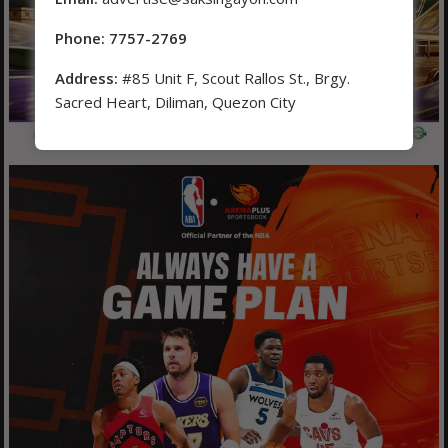
Phone: 7757-2769
Address:
#85 Unit F, Scout Rallos St., Brgy.
Sacred Heart, Diliman, Quezon City