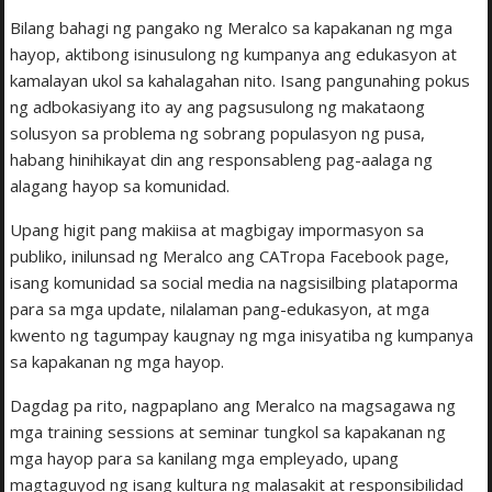
Bilang bahagi ng pangako ng Meralco sa kapakanan ng mga
hayop, aktibong isinusulong ng kumpanya ang edukasyon at
kamalayan ukol sa kahalagahan nito. Isang pangunahing pokus
ng adbokasiyang ito ay ang pagsusulong ng makataong
solusyon sa problema ng sobrang populasyon ng pusa,
habang hinihikayat din ang responsableng pag-aalaga ng
alagang hayop sa komunidad.
Upang higit pang makiisa at magbigay impormasyon sa
publiko, inilunsad ng Meralco ang CATropa Facebook page,
isang komunidad sa social media na nagsisilbing plataporma
para sa mga update, nilalaman pang-edukasyon, at mga
kwento ng tagumpay kaugnay ng mga inisyatiba ng kumpanya
sa kapakanan ng mga hayop.
Dagdag pa rito, nagpaplano ang Meralco na magsagawa ng
mga training sessions at seminar tungkol sa kapakanan ng
mga hayop para sa kanilang mga empleyado, upang
magtaguyod ng isang kultura ng malasakit at responsibilidad