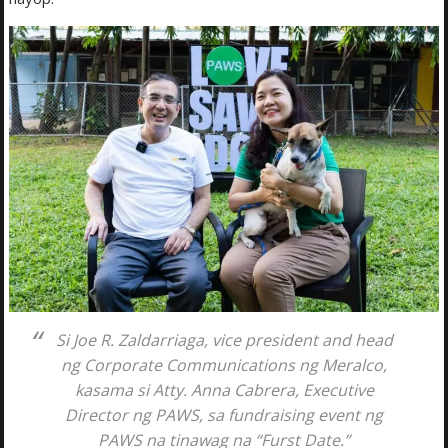
Si Joe R. Zaldarriaga, vice president and head
ng Corporate Communications ng Meralco,
kasama si Atty. Anna Cabrera, Executive
Director ng PAWS, sa fundraising event ng
PAWS na tinawag na “Furst Date.”