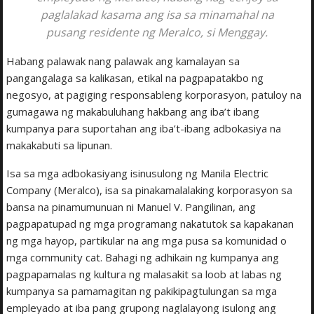
paglalakad kasama ang isa sa minamahal na
pusang residente ng Meralco, si Menggay.
Habang palawak nang palawak ang kamalayan sa
pangangalaga sa kalikasan, etikal na pagpapatakbo ng
negosyo, at pagiging responsableng korporasyon, patuloy na
gumagawa ng makabuluhang hakbang ang iba’t ibang
kumpanya para suportahan ang iba’t-ibang adbokasiya na
makakabuti sa lipunan.
Isa sa mga adbokasiyang isinusulong ng Manila Electric
Company (Meralco), isa sa pinakamalalaking korporasyon sa
bansa na pinamumunuan ni Manuel V. Pangilinan, ang
pagpapatupad ng mga programang nakatutok sa kapakanan
ng mga hayop, partikular na ang mga pusa sa komunidad o
mga community cat. Bahagi ng adhikain ng kumpanya ang
pagpapamalas ng kultura ng malasakit sa loob at labas ng
kumpanya sa pamamagitan ng pakikipagtulungan sa mga
empleyado at iba pang grupong naglalayong isulong ang