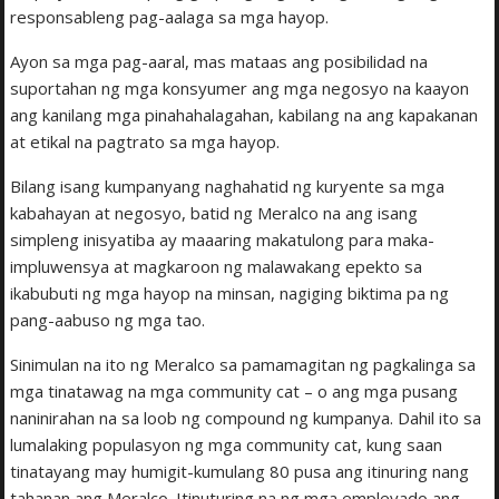
responsableng pag-aalaga sa mga hayop.
Ayon sa mga pag-aaral, mas mataas ang posibilidad na
suportahan ng mga konsyumer ang mga negosyo na kaayon
ang kanilang mga pinahahalagahan, kabilang na ang kapakanan
at etikal na pagtrato sa mga hayop.
Bilang isang kumpanyang naghahatid ng kuryente sa mga
kabahayan at negosyo, batid ng Meralco na ang isang
simpleng inisyatiba ay maaaring makatulong para maka-
impluwensya at magkaroon ng malawakang epekto sa
ikabubuti ng mga hayop na minsan, nagiging biktima pa ng
pang-aabuso ng mga tao.
Sinimulan na ito ng Meralco sa pamamagitan ng pagkalinga sa
mga tinatawag na mga community cat – o ang mga pusang
naninirahan na sa loob ng compound ng kumpanya. Dahil ito sa
lumalaking populasyon ng mga community cat, kung saan
tinatayang may humigit-kumulang 80 pusa ang itinuring nang
tahanan ang Meralco. Itinuturing na ng mga empleyado ang