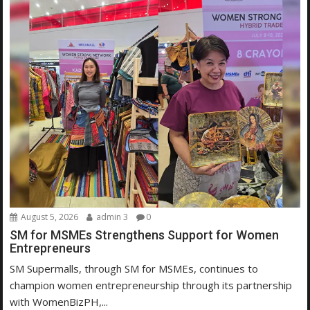
August 5, 2026
admin 3
0
SM for MSMEs Strengthens Support for Women
Entrepreneurs
SM Supermalls, through SM for MSMEs, continues to
champion women entrepreneurship through its partnership
with WomenBizPH,...