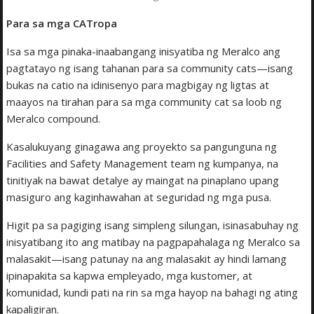
Para sa mga CATropa
Isa sa mga pinaka-inaabangang inisyatiba ng Meralco ang
pagtatayo ng isang tahanan para sa community cats—isang
bukas na catio na idinisenyo para magbigay ng ligtas at
maayos na tirahan para sa mga community cat sa loob ng
Meralco compound.
Kasalukuyang ginagawa ang proyekto sa pangunguna ng
Facilities and Safety Management team ng kumpanya, na
tinitiyak na bawat detalye ay maingat na pinaplano upang
masiguro ang kaginhawahan at seguridad ng mga pusa.
Higit pa sa pagiging isang simpleng silungan, isinasabuhay ng
inisyatibang ito ang matibay na pagpapahalaga ng Meralco sa
malasakit—isang patunay na ang malasakit ay hindi lamang
ipinapakita sa kapwa empleyado, mga kustomer, at
komunidad, kundi pati na rin sa mga hayop na bahagi ng ating
kapaligiran.