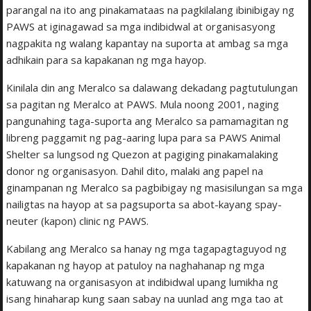
parangal na ito ang pinakamataas na pagkilalang ibinibigay ng
PAWS at iginagawad sa mga indibidwal at organisasyong
nagpakita ng walang kapantay na suporta at ambag sa mga
adhikain para sa kapakanan ng mga hayop.
Kinilala din ang Meralco sa dalawang dekadang pagtutulungan
sa pagitan ng Meralco at PAWS. Mula noong 2001, naging
pangunahing taga-suporta ang Meralco sa pamamagitan ng
libreng paggamit ng pag-aaring lupa para sa PAWS Animal
Shelter sa lungsod ng Quezon at pagiging pinakamalaking
donor ng organisasyon. Dahil dito, malaki ang papel na
ginampanan ng Meralco sa pagbibigay ng masisilungan sa mga
nailigtas na hayop at sa pagsuporta sa abot-kayang spay-
neuter (kapon) clinic ng PAWS.
Kabilang ang Meralco sa hanay ng mga tagapagtaguyod ng
kapakanan ng hayop at patuloy na naghahanap ng mga
katuwang na organisasyon at indibidwal upang lumikha ng
isang hinaharap kung saan sabay na uunlad ang mga tao at