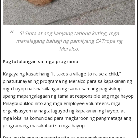
Si Sinta at ang kanyang tatlong kuting, mga
mahalagang bahagi ng pamilyang CATropa ng
Meralco.
Pagtutulungan sa mga programa
Kagaya ng kasabihang “it takes a village to raise a child,”
pinatutunayan ng programa ng Meralco para sa kapakanan ng
mga hayop na kinakailangan ng sama-samang pagsisikap
upang mapangalagaan ng tama at responsible ang mga hayop.
Pinagbubuklod nito ang mga employee volunteers, mga
organisasyon na nagtataguyod ng kapakanan ng hayop, at
mga lokal na komunidad para magkaroon ng pangmatagalang
programang makakabuti sa mga hayop.
Patuloy rin ang pagsuporta nito sa pagpapakapon ng mga