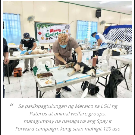
Sa pakikipagtulungan ng Meralco sa LGU ng
Pateros at animal welfare groups,
matagumpay na naisagawa ang Spay It
Forward campaign, kung saan mahigit 120 aso