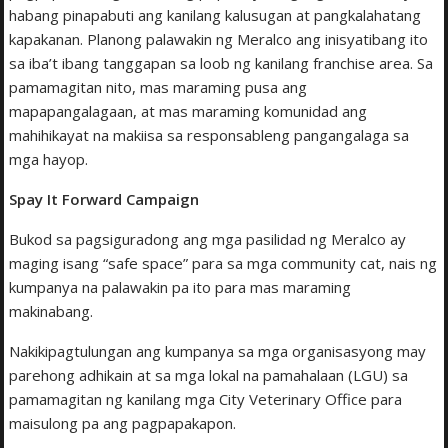
habang pinapabuti ang kanilang kalusugan at pangkalahatang
kapakanan. Planong palawakin ng Meralco ang inisyatibang ito
sa iba’t ibang tanggapan sa loob ng kanilang franchise area. Sa
pamamagitan nito, mas maraming pusa ang
mapapangalagaan, at mas maraming komunidad ang
mahihikayat na makiisa sa responsableng pangangalaga sa
mga hayop.
Spay It Forward Campaign
Bukod sa pagsiguradong ang mga pasilidad ng Meralco ay
maging isang “safe space” para sa mga community cat, nais ng
kumpanya na palawakin pa ito para mas maraming
makinabang.
Nakikipagtulungan ang kumpanya sa mga organisasyong may
parehong adhikain at sa mga lokal na pamahalaan (LGU) sa
pamamagitan ng kanilang mga City Veterinary Office para
maisulong pa ang pagpapakapon.