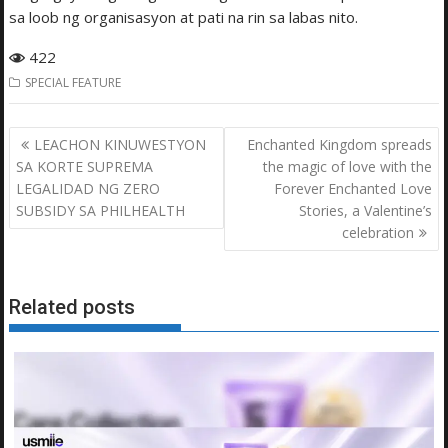
sa loob ng organisasyon at pati na rin sa labas nito.
422
SPECIAL FEATURE
Post
LEACHON KINUWESTYON
Enchanted Kingdom spreads
navigation
SA KORTE SUPREMA
the magic of love with the
LEGALIDAD NG ZERO
Forever Enchanted Love
SUBSIDY SA PHILHEALTH
Stories, a Valentine’s
celebration
Related posts