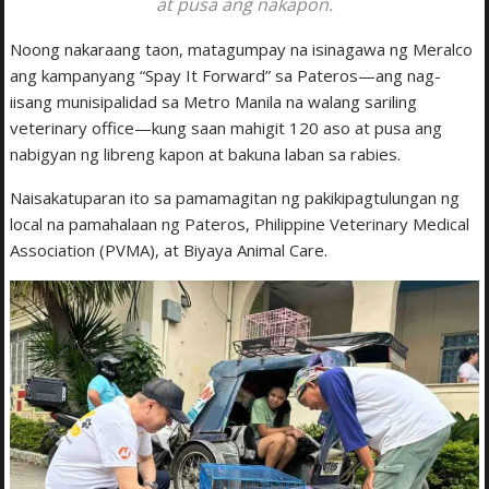
at pusa ang nakapon.
Noong nakaraang taon, matagumpay na isinagawa ng Meralco
ang kampanyang “Spay It Forward” sa Pateros—ang nag-
iisang munisipalidad sa Metro Manila na walang sariling
veterinary office—kung saan mahigit 120 aso at pusa ang
nabigyan ng libreng kapon at bakuna laban sa rabies.
Naisakatuparan ito sa pamamagitan ng pakikipagtulungan ng
local na pamahalaan ng Pateros, Philippine Veterinary Medical
Association (PVMA), at Biyaya Animal Care.