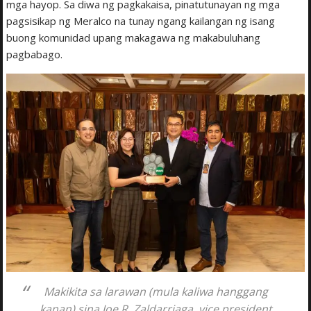
mga hayop. Sa diwa ng pagkakaisa, pinatutunayan ng mga
pagsisikap ng Meralco na tunay ngang kailangan ng isang
buong komunidad upang makagawa ng makabuluhang
pagbabago.
Makikita sa larawan (mula kaliwa hanggang
kanan) sina Joe R. Zaldarriaga, vice president