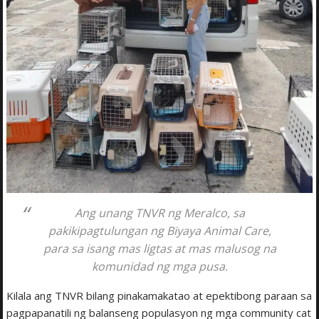
Ang unang TNVR ng Meralco, sa
pakikipagtulungan ng Biyaya Animal Care,
para sa isang mas ligtas at mas malusog na
komunidad ng mga pusa.
Kilala ang TNVR bilang pinakamakatao at epektibong paraan sa
pagpapanatili ng balanseng populasyon ng mga community cat