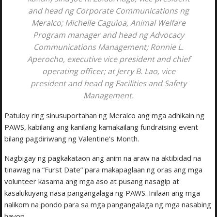
and head ng Corporate Communications ng
Meralco; Michelle Caguioa, Animal Welfare
Program manager and head ng Advocacy
Communications Management; Ronnie L.
Aperocho, executive vice president and chief
operating officer; at Jerry B. Lao, vice
president and head ng Facilities and Safety
Management.
Patuloy ring sinusuportahan ng Meralco ang mga adhikain ng
PAWS, kabilang ang kanilang kamakailang fundraising event
bilang pagdiriwang ng Valentine’s Month.
Nagbigay ng pagkakataon ang anim na araw na aktibidad na
tinawag na “Furst Date” para makapaglaan ng oras ang mga
volunteer kasama ang mga aso at pusang nasagip at
kasalukuyang nasa pangangalaga ng PAWS. Inilaan ang mga
nalikom na pondo para sa mga pangangalaga ng mga nasabing
hayop.