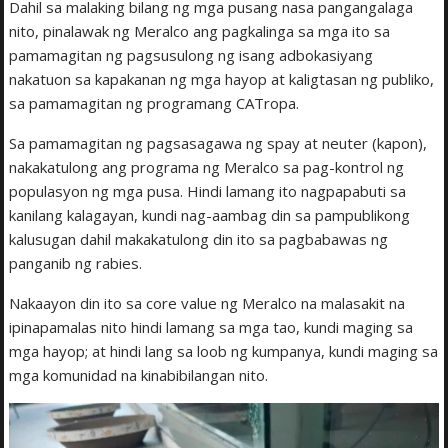
Dahil sa malaking bilang ng mga pusang nasa pangangalaga
nito, pinalawak ng Meralco ang pagkalinga sa mga ito sa
pamamagitan ng pagsusulong ng isang adbokasiyang
nakatuon sa kapakanan ng mga hayop at kaligtasan ng publiko,
sa pamamagitan ng programang CATropa.
Sa pamamagitan ng pagsasagawa ng spay at neuter (kapon),
nakakatulong ang programa ng Meralco sa pag-kontrol ng
populasyon ng mga pusa. Hindi lamang ito nagpapabuti sa
kanilang kalagayan, kundi nag-aambag din sa pampublikong
kalusugan dahil makakatulong din ito sa pagbabawas ng
panganib ng rabies.
Nakaayon din ito sa core value ng Meralco na malasakit na
ipinapamalas nito hindi lamang sa mga tao, kundi maging sa
mga hayop; at hindi lang sa loob ng kumpanya, kundi maging sa
mga komunidad na kinabibilangan nito.