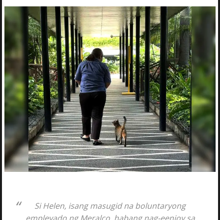
Si Helen, isang masugid na boluntaryong
empleyado ng Meralco, habang nag-eenjoy sa