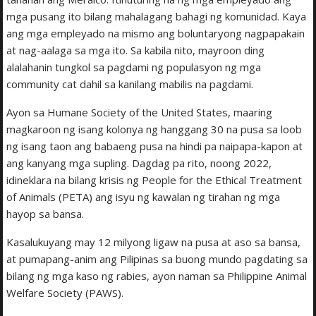
mga pusang ito bilang mahalagang bahagi ng komunidad. Kaya
ang mga empleyado na mismo ang boluntaryong nagpapakain
at nag-aalaga sa mga ito. Sa kabila nito, mayroon ding
alalahanin tungkol sa pagdami ng populasyon ng mga
community cat dahil sa kanilang mabilis na pagdami.
Ayon sa Humane Society of the United States, maaring
magkaroon ng isang kolonya ng hanggang 30 na pusa sa loob
ng isang taon ang babaeng pusa na hindi pa naipapa-kapon at
ang kanyang mga supling. Dagdag pa rito, noong 2022,
idineklara na bilang krisis ng People for the Ethical Treatment
of Animals (PETA) ang isyu ng kawalan ng tirahan ng mga
hayop sa bansa.
Kasalukuyang may 12 milyong ligaw na pusa at aso sa bansa,
at pumapang-anim ang Pilipinas sa buong mundo pagdating sa
bilang ng mga kaso ng rabies, ayon naman sa Philippine Animal
Welfare Society (PAWS).