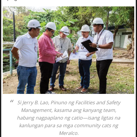
Si Jerry B. Lao, Pinuno ng Facilities and Safety
Management, kasama ang kanyang team,
habang nagpaplano ng catio—isang ligtas na
kanlungan para sa mga community cats ng
Meralco.