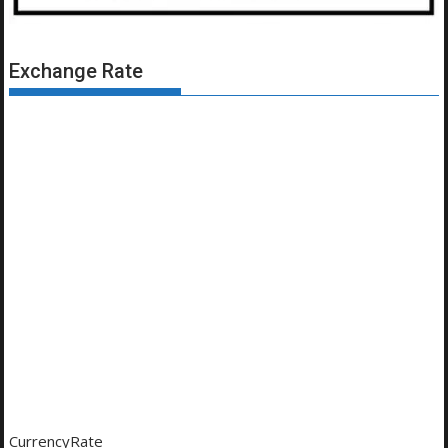
Exchange Rate
CurrencyRate