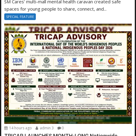
SM Cares’ multi-mall mental health caravan created safe
spaces for young people to share, connect, and...
SPECIAL FEATURE
14 hours ago
admin 3
0
TRICAP LAUNCHES MONTH-LONG Nationwide