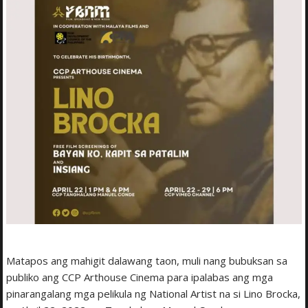
Matapos ang mahigit dalawang taon, muli nang bubuksan sa
publiko ang CCP Arthouse Cinema para ipalabas ang mga
pinarangalang mga pelikula ng National Artist na si Lino Brocka,