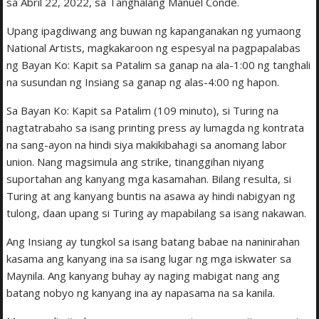
sa Abril 22, 2022, sa Tanghalang Manuel Conde.
Upang ipagdiwang ang buwan ng kapanganakan ng yumaong
National Artists, magkakaroon ng espesyal na pagpapalabas
ng Bayan Ko: Kapit sa Patalim sa ganap na ala-1:00 ng tanghali
na susundan ng Insiang sa ganap ng alas-4:00 ng hapon.
Sa Bayan Ko: Kapit sa Patalim (109 minuto), si Turing na
nagtatrabaho sa isang printing press ay lumagda ng kontrata
na sang-ayon na hindi siya makikibahagi sa anomang labor
union. Nang magsimula ang strike, tinanggihan niyang
suportahan ang kanyang mga kasamahan. Bilang resulta, si
Turing at ang kanyang buntis na asawa ay hindi nabigyan ng
tulong, daan upang si Turing ay mapabilang sa isang nakawan.
Ang Insiang ay tungkol sa isang batang babae na naninirahan
kasama ang kanyang ina sa isang lugar ng mga iskwater sa
Maynila. Ang kanyang buhay ay naging mabigat nang ang
batang nobyo ng kanyang ina ay napasama na sa kanila.