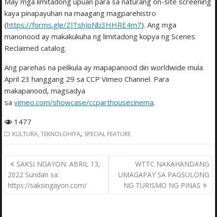
May mga limitadong upuan para sa naturang on-site screening
kaya pinapayuhan na maagang magparehistro
(
https://forms.gle/ZJTshJoNb3HHRE4m7
). Ang mga
manonood ay makakukuha ng limitadong kopya ng Scenes
Reclaimed catalog.
Ang parehas na pelikula ay mapapanood din worldwide mula
April 23 hanggang 29 sa CCP Vimeo Channel. Para
makapanood, magsadya
sa
vimeo.com/showcase/ccparthousecinema
.
1477
,
KULTURA, TEKNOLOHIYA
SPECIAL FEATURE
Post
SAKSI NGAYON: ABRIL 13,
WTTC NAKAHANDANG
navigation
2022 Sundan sa:
UMAGAPAY SA PAGSULONG
https://saksingayon.com/
NG TURISMO NG PINAS