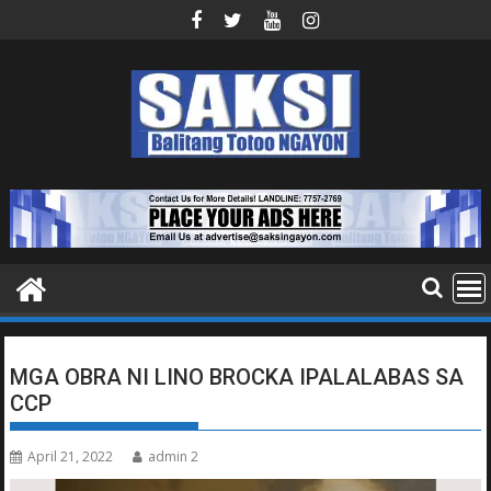
Skip
to
content
MGA OBRA NI LINO BROCKA IPALALABAS SA
CCP
April 21, 2022
admin 2