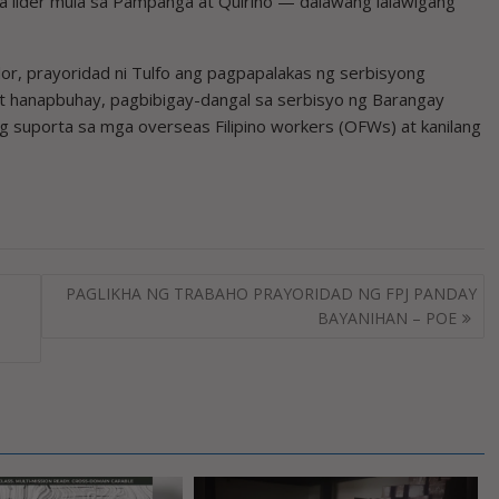
a lider mula sa Pampanga at Quirino — dalawang lalawigang
r, prayoridad ni Tulfo ang pagpapalakas ng serbisyong
t hanapbuhay, pagbibigay-dangal sa serbisyo ng Barangay
ng suporta sa mga overseas Filipino workers (OFWs) at kanilang
PAGLIKHA NG TRABAHO PRAYORIDAD NG FPJ PANDAY
BAYANIHAN – POE