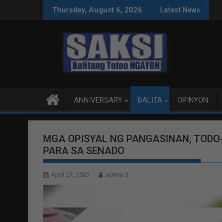
Skip
 TALKS MAS PRODUKTIBO
P92.8 MILYON ANG USAPA
Thursday, August 6, 2026
Latest News
to
content
ANNIVERSARY
BALITA
OPINYON
MGA OPISYAL NG PANGASINAN, TODO
PARA SA SENADO
April 27, 2025
admin 3