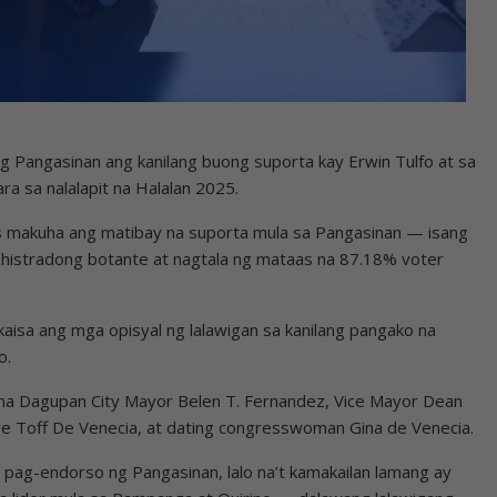
 Pangasinan ang kanilang buong suporta kay Erwin Tulfo at sa
a sa nalalapit na Halalan 2025.
s makuha ang matibay na suporta mula sa Pangasinan — isang
rehistradong botante at nagtala ng mataas na 87.18% voter
kaisa ang mga opisyal ng lalawigan sa kanilang pangako na
o.
na Dagupan City Mayor Belen T. Fernandez, Vice Mayor Dean
ve Toff De Venecia, at dating congresswoman Gina de Venecia.
 pag-endorso ng Pangasinan, lalo na’t kamakailan lamang ay