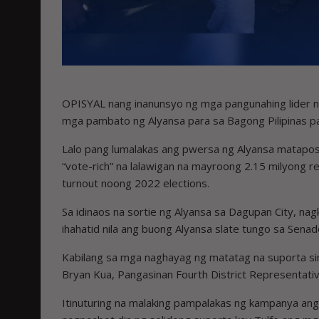
OPISYAL nang inanunsyo ng mga pangunahing lider ng
mga pambato ng Alyansa para sa Bagong Pilipinas par
Lalo pang lumalakas ang pwersa ng Alyansa matapo
“vote-rich” na lalawigan na mayroong 2.15 milyong 
turnout noong 2022 elections.
Sa idinaos na sortie ng Alyansa sa Dagupan City, nag
ihahatid nila ang buong Alyansa slate tungo sa Senad
Kabilang sa mga naghayag ng matatag na suporta si
Bryan Kua, Pangasinan Fourth District Representati
Itinuturing na malaking pampalakas ng kampanya ang