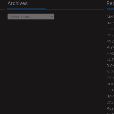
Archives
Re
Archives
MAS
IMP
LOC
202
P92
PIY
HAG
LU
5 C
5, 
P70
BO
SC 
IMP
202
RES