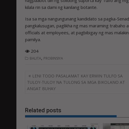
nagpaabot din ng solidong suporta kay Tulfo ang mg
kilala rin sa dami ng kanilang botante.
Isa sa mga nangungunang kandidato sa pagka-Senado
pangkalusugan, paglikha ng mas maraming trabaho a
officials at employees, at pagbibigay ng mas malaki
pamilya.
204
,
BALITA
PROBINSIYA
Post
LENI TODO PASALAMAT KAY ERWIN TULFO SA
navigation
TULOY-TULOY NA TULONG SA MGA BIKOLANO AT
ANGAT BUHAY
Related posts