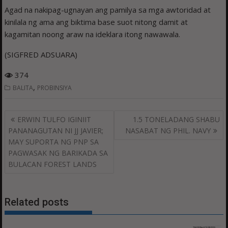
Agad na nakipag-ugnayan ang pamilya sa mga awtoridad at
kinilala ng ama ang biktima base suot nitong damit at
kagamitan noong araw na ideklara itong nawawala.
(SIGFRED ADSUARA)
374
,
BALITA
PROBINSIYA
Post
ERWIN TULFO IGINIIT
1.5 TONELADANG SHABU
navigation
PANANAGUTAN NI JJ JAVIER;
NASABAT NG PHIL. NAVY
MAY SUPORTA NG PNP SA
PAGWASAK NG BARIKADA SA
BULACAN FOREST LANDS
Related posts