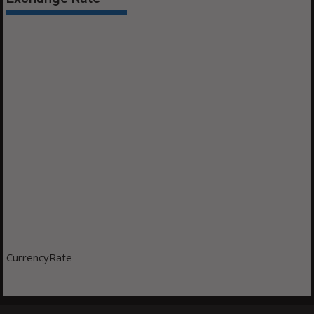
CurrencyRate