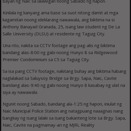
bayan ng Naic sa lalawigan noong Sabado ng hapon.
Kinilala ng kanyang ama base sa suot nitong damit at mga
kagamitan noong ideklarang nawawala, ang biktima na si
Anthony Banayad Granada, 25, isang law student ng De La
Salle University (DLSU) at residente ng Taguig City.
Una rito, nakita sa CCTV footage ang pag-alis ng biktima
bandang alas-8:00 ng gabi noong Hunyo 8 sa Ridgewood
Premier Condominium sa C5 sa Taguig City.
Sa isa pang CCTV footage, nakitang buhay ang biktima habang
naglalakad sa Saluysoy Bridge sa Brgy. Sapa, Naic, Cavite
bandang alas-9:40 ng gabi noong Hunyo 8 kasabay ng ulat na
siya ay nawawala.
Ngunit noong Sabado, bandang ala-1:25 ng hapon, iniulat ng
Naic Municipal Police Station ang natagpuang naaagnas nang
bangkay ng isang lalaki sa isang bakanteng lote sa Brgy. Sapa,
Naic, Cavite na pagmamay-ari ng MJRL Reality