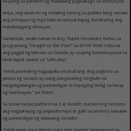
na panig sa panahon ng malalaking pagbabago sa institusyon.
Aniya, nag-iiwan ito ng malaking tanong sa publiko kung nasaan
ang prinsipyo ng mga halal na opisyal kapag dumarating ang
mahahalagang desisyon.
Samantala, sinabi naman ni Atty. Ruphil Fernandez Bañoc sa
programang “Straight to the Point” sa DYHP RMN Cebu na
ang pagpili ng liderato sa Senado ay usaping konstitusyonal na
hindi dapat daanin sa “safe play.”
“Hindi puwedeng nagpapaka-neutral lang. Ang pagboto sa
pinuno ng Senado ay isang pangunahing tungkulin na
nangangailangan ng paninindigan at hayagang tindig sa harap
ng taumbayan,” ani Bañoc.
Sa social media platform na X at Reddit, marami ring netizens
ang nagpahayag ng pagkadismaya at galit sa umano’y kawalan
ng paninindigan ng dalawang senador.
“Hindi namin kayo ibinoto para lang maging tagapanood sa