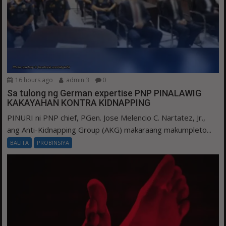
16 hours ago
admin 3
0
Sa tulong ng German expertise PNP PINALAWIG
KAKAYAHAN KONTRA KIDNAPPING
PINURI ni PNP chief, PGen. Jose Melencio C. Nartatez, Jr.,
ang Anti-Kidnapping Group (AKG) makaraang makumpleto...
BALITA
PROBINSIYA