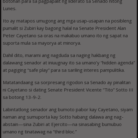
botohan para sa pagpapalit ng liderato sa Senado nitong
Lunes.
Ito ay matapos umugong ang mga usap-usapan na posibleng
pumalit si Zubiri kay bagong halal na Senate President Alan
Peter Cayetano sa oras na makabuo umano ito ng sapat na
suporta mula sa mayorya at minorya.
Dahil dito, marami ang nagduda sa naging hakbang ng
dalawang senador at iniuugnay ito sa umano’y “hidden agenda”
at pagiging “safe play” para sa sariling interes pampulitika.
Matatandaang sa sorpresang rigodon sa Senado ay pinalitan
ni Cayetano si dating Senate President Vicente “Tito” Sotto III
sa botong 13-9-2.
Labintatlong senador ang bumoto pabor kay Cayetano, siyam
naman ang sumuporta kay Sotto habang dalawa ang nag-
abstain—sina Zubiri at Ejercito—na sinasabing bumubuo
umano ng tinatawag na “third bloc.”