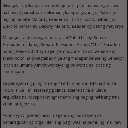
Ikinagulat ng ilang netizens kung bakit pinili umano ng dalawa
na huwag pumabor sa alinmang kampo gayong si Zubiri ay
naging Senate Majority Leader sa ilalim ni Sotto habang si
Ejercito naman ay Deputy Majority Leader ng dating mayorya.
Magugunitang noong mapalitan si Zubiri bilang Senate
President ni dating Senate President Francis “Chiz” Escudero
noong Mayo 2024 ay naging emosyonal ito sa plenaryo at
sinabi noon na ipinaglaban niya ang “independence ng Senado”
laban sa umano’y impluwensiya ng puwersa sa labas ng
institusyon.
Sa panayam ng programang “Ted Failon and DJ Chacha” sa
105.9 True FM, sinabi ng political scientist na si Cleve
Arguelles na “disappointing” umano ang naging hakbang nina
Zubiri at Ejercito.
Ayon kay Arguelles, hindi magandang indikasyon sa
pananagutan ng mga lider ang pag-iwas na pumili ng malinaw