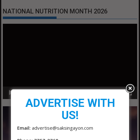
NATIONAL NUTRITION MONTH 2026
Video
Player
00:00
01:04
ADVERTISE WITH
US!
Email:
advertise@saksingayon.com