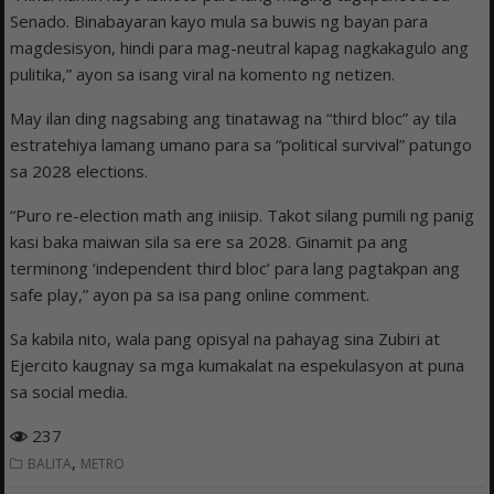
Senado. Binabayaran kayo mula sa buwis ng bayan para
magdesisyon, hindi para mag-neutral kapag nagkakagulo ang
pulitika,” ayon sa isang viral na komento ng netizen.
May ilan ding nagsabing ang tinatawag na “third bloc” ay tila
estratehiya lamang umano para sa “political survival” patungo
sa 2028 elections.
“Puro re-election math ang iniisip. Takot silang pumili ng panig
kasi baka maiwan sila sa ere sa 2028. Ginamit pa ang
terminong ‘independent third bloc’ para lang pagtakpan ang
safe play,” ayon pa sa isa pang online comment.
Sa kabila nito, wala pang opisyal na pahayag sina Zubiri at
Ejercito kaugnay sa mga kumakalat na espekulasyon at puna
sa social media.
237
,
BALITA
METRO