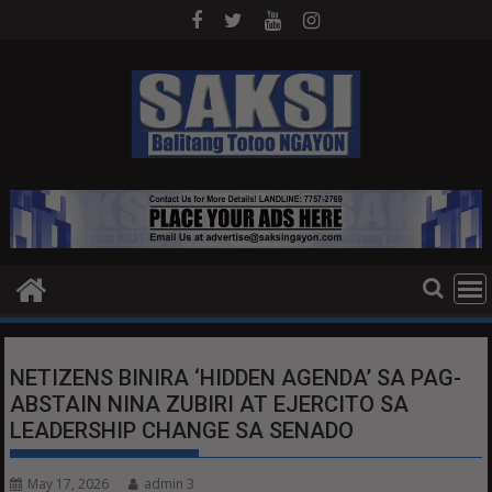
Skip
to
content
NETIZENS BINIRA ‘HIDDEN AGENDA’ SA PAG-
ABSTAIN NINA ZUBIRI AT EJERCITO SA
LEADERSHIP CHANGE SA SENADO
May 17, 2026
admin 3