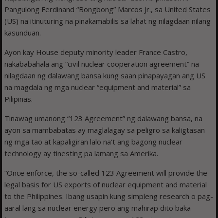
Pangulong Ferdinand “Bongbong” Marcos Jr., sa United States
(US) na itinuturing na pinakamabilis sa lahat ng nilagdaan nilang
kasunduan.
Ayon kay House deputy minority leader France Castro,
nakababahala ang “civil nuclear cooperation agreement” na
nilagdaan ng dalawang bansa kung saan pinapayagan ang US
na magdala ng mga nuclear “equipment and material” sa
Pilipinas.
Tinawag umanong “123 Agreement” ng dalawang bansa, na
ayon sa mambabatas ay maglalagay sa peligro sa kaligtasan
ng mga tao at kapaligiran lalo na’t ang bagong nuclear
technology ay tinesting pa lamang sa Amerika.
“Once enforce, the so-called 123 Agreement will provide the
legal basis for US exports of nuclear equipment and material
to the Philippines. Ibang usapin kung simpleng research o pag-
aaral lang sa nuclear energy pero ang mahirap dito baka