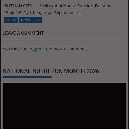
BUTUAN CITY — Hinikayat ni House Speaker Faustino
“Bojie” G. Dy III ang mga Pilipino mula...
BALITA
NEWS BREAK
LEAVE A COMMENT
You must be
logged in
to post a comment.
NATIONAL NUTRITION MONTH 2026
Video
Player