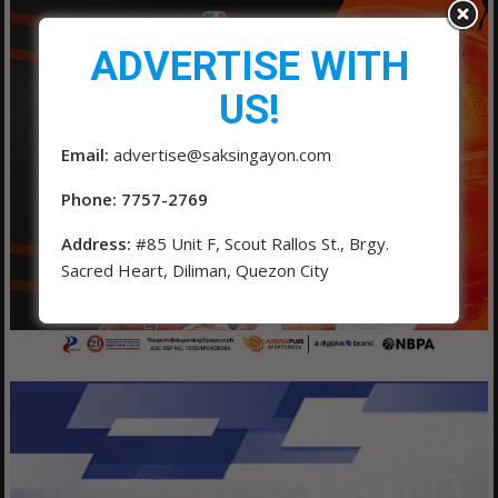
ADVERTISE WITH
US!
Email:
advertise@saksingayon.com
Phone: 7757-2769
Address:
#85 Unit F, Scout Rallos St., Brgy.
Sacred Heart, Diliman, Quezon City