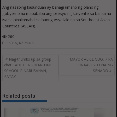
Ang nasabing kasunduan ay bahagi umano ng plano ng
gobyerno na mapababa ang presyo ng kuryente sa bansa na
isa sa pinakamahal sa buong Asya lalo na sa Southeast Asian
Countries (ASEAN).
260
,
BALITA
NASYUNAL
Post
Nag-thumbs up sa group
MAYOR ALICE GUO, 7 PA
navigation
chat KADETE NG MARITIME
PINAARESTO NA NG
SCHOOL PINARUSAHAN,
SENADO
PATAY
Related posts