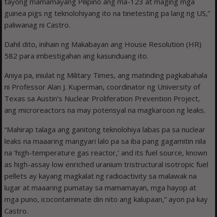
tayong mamamayang Pilipino ang ma-123 at maging mga
guinea pigs ng teknolohiyang ito na tinetesting pa lang ng US,”
paliwanag ni Castro.
Dahil dito, inihain ng Makabayan ang House Resolution (HR)
582 para imbestigahan ang kasunduang ito.
Aniya pa, iniulat ng Military Times, ang matinding pagkabahala
ni Professor Alan J. Kuperman, coordinator ng University of
Texas sa Austin’s Nuclear Proliferation Prevention Project,
ang microreactors na may potensyal na magkaroon ng leaks.
“Mahirap talaga ang ganitong teknolohiya labas pa sa nuclear
leaks na maaaring mangyari lalo pa sa iba pang gagamitin nila
na ‘high-temperature gas reactor,’ and its fuel source, known
as high-assay low enriched uranium tristructural isotropic fuel
pellets ay kayang magkalat ng radioactivity sa malawak na
lugar at maaaring pumatay sa mamamayan, mga hayop at
mga puno, icocontaminate din nito ang kalupaan,” ayon pa kay
Castro.