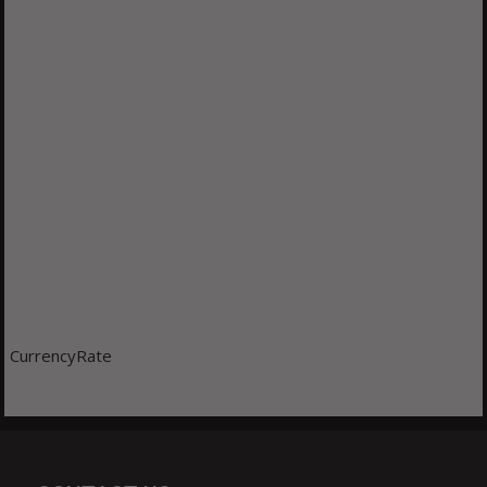
CurrencyRate