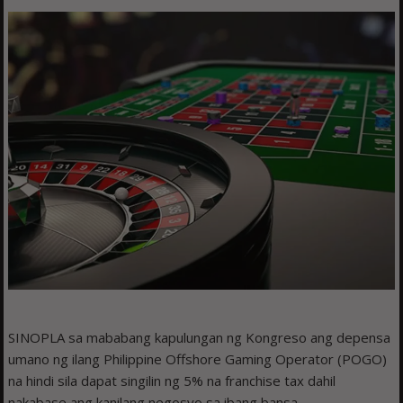
SINOPLA sa mababang kapulungan ng Kongreso ang depensa
umano ng ilang Philippine Offshore Gaming Operator (POGO)
na hindi sila dapat singilin ng 5% na franchise tax dahil
nakabase ang kanilang negosyo sa ibang bansa.