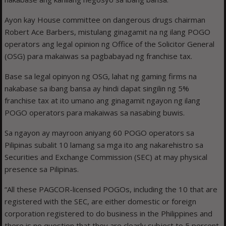
Ayon kay House committee on dangerous drugs chairman
Robert Ace Barbers, mistulang ginagamit na ng ilang POGO
operators ang legal opinion ng Office of the Solicitor General
(OSG) para makaiwas sa pagbabayad ng franchise tax.
Base sa legal opinyon ng OSG, lahat ng gaming firms na
nakabase sa ibang bansa ay hindi dapat singilin ng 5%
franchise tax at ito umano ang ginagamit ngayon ng ilang
POGO operators para makaiwas sa nasabing buwis.
Sa ngayon ay mayroon aniyang 60 POGO operators sa
Pilipinas subalit 10 lamang sa mga ito ang nakarehistro sa
Securities and Exchange Commission (SEC) at may physical
presence sa Pilipinas.
“All these PAGCOR-licensed POGOs, including the 10 that are
registered with the SEC, are either domestic or foreign
corporation registered to do business in the Philippines and
there is no question that they are clearly subject to 5 percent