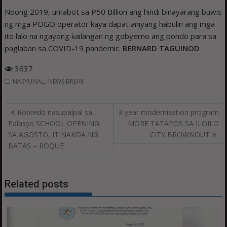
Noong 2019, umabot sa P50 Billion ang hindi binayarang buwis
ng mga POGO operator kaya dapat aniyang habulin ang mga
ito lalo na ngayong kailangan ng gobyerno ang pondo para sa
paglaban sa COVID-19 pandemic.
BERNARD TAGUINOD
3637
,
NASYUNAL
NEWS BREAK
Post
Robredo nasupalpal sa
3-year modernization program
navigation
Palasyo SCHOOL OPENING
MORE TATAPOS SA ILOILO
SA AGOSTO, ITINAKDA NG
CITY BROWNOUT
BATAS – ROQUE
Related posts