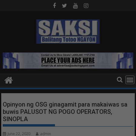
Skip
to
content
Opinyon ng OSG ginagamit para makaiwas sa
buwis PALUSOT NG POGO OPERATORS,
SINOPLA
June 22, 2020
admin