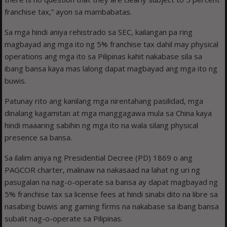
franchise tax,” ayon sa mambabatas.
Sa mga hindi aniya rehistrado sa SEC, kailangan pa ring
magbayad ang mga ito ng 5% franchise tax dahil may physical
operations ang mga ito sa Pilipinas kahit nakabase sila sa
ibang bansa kaya mas lalong dapat magbayad ang mga ito ng
buwis.
Patunay rito ang kanilang mga nirentahang pasilidad, mga
dinalang kagamitan at mga manggagawa mula sa China kaya
hindi maaaring sabihin ng mga ito na wala silang physical
presence sa bansa.
Sa ilalim aniya ng Presidential Decree (PD) 1869 o ang
PAGCOR charter, malinaw na nakasaad na lahat ng uri ng
pasugalan na nag-o-operate sa bansa ay dapat magbayad ng
5% franchise tax sa license fees at hindi sinabi dito na libre sa
nasabing buwis ang gaming firms na nakabase sa ibang bansa
subalit nag-o-operate sa Pilipinas.