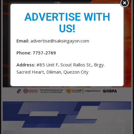
ADVERTISE WITH
US!
Email:
advertise@saksingayon.com
Phone: 7757-2769
Address:
#85 Unit F, Scout Rallos St., Brgy.
Sacred Heart, Diliman, Quezon City