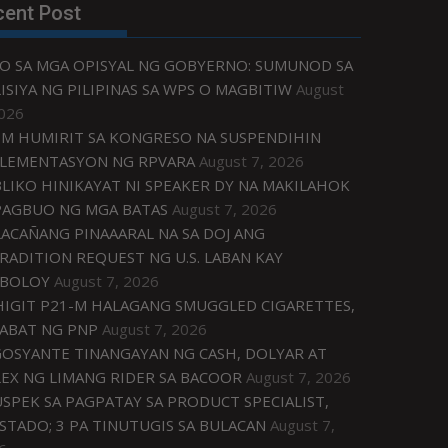
cent Post
O SA MGA OPISYAL NG GOBYERNO: SUMUNOD SA
ISIYA NG PILIPINAS SA WPS O MAGBITIW
August
2026
M HUMIRIT SA KONGRESO NA SUSPENDIHIN
LEMENTASYON NG RPVARA
August 7, 2026
LIKO HINIKAYAT NI SPEAKER DY NA MAKILAHOK
PAGBUO NG MGA BATAS
August 7, 2026
ACAÑANG PINAAARAL NA SA DOJ ANG
RADITION REQUEST NG U.S. LABAN KAY
IBOLOY
August 7, 2026
IGIT P21-M HALAGANG SMUGGLED CIGARETTES,
ABAT NG PNP
August 7, 2026
OSYANTE TINANGAYAN NG CASH, DOLYAR AT
EX NG LIMANG RIDER SA BACOOR
August 7, 2026
USPEK SA PAGPATAY SA PRODUCT SPECIALIST,
STADO; 3 PA TINUTUGIS SA BULACAN
August 7,