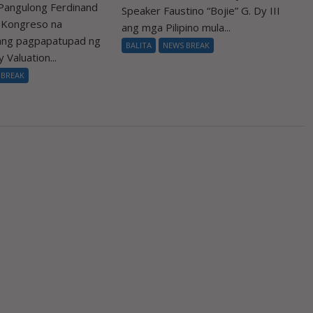
Pangulong Ferdinand
Speaker Faustino “Bojie” G. Dy III
a Kongreso na
ang mga Pilipino mula...
 ang pagpapatupad ng
BALITA
NEWS BREAK
 Valuation...
 BREAK