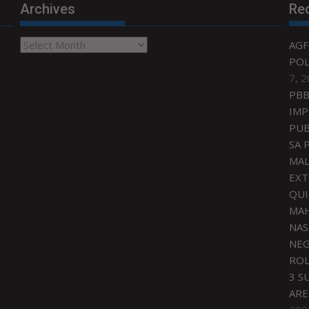
Archives
Re
Archives
AGF
POL
7, 
PBB
IMP
PUB
SA 
MAL
EXT
QU
MAH
NAS
NEG
ROL
3 S
ARE