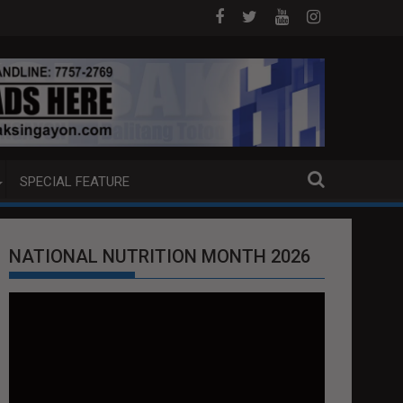
 DOJ ANG EXTRADITION REQUEST NG U.S. LABAN KAY QUIBOLOY
MAHIGIT P21-M HALAGANG SMUGGLED 
SPECIAL FEATURE
NATIONAL NUTRITION MONTH 2026
Video
Player