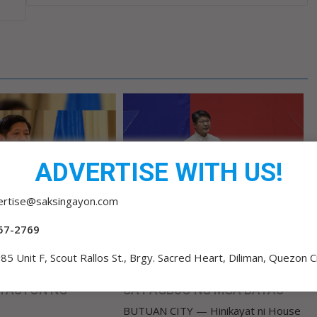
ADVERTISE WITH US!
ertise@saksingayon.com
57-2769
o
admin 3
0
14 hours ago
admin 3
0
85 Unit F, Scout Rallos St., Brgy. Sacred Heart, Diliman, Quezon C
IRIT SA KONGRESO
PUBLIKO HINIKAYAT NI
DIHIN
SPEAKER DY NA MAKILAHOK
TASYON NG
SA PAGBUO NG MGA BATAS
BUTUAN CITY — Hinikayat ni House