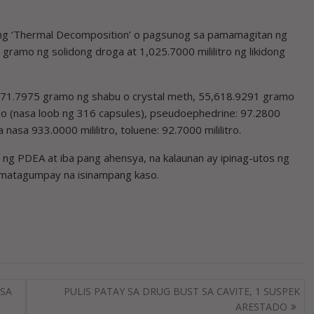
ng ‘Thermal Decomposition’ o pagsunog sa pamamagitan ng
gramo ng solidong droga at 1,025.7000 mililitro ng likidong
,671.7975 gramo ng shabu o crystal meth, 55,618.9291 gramo
o (nasa loob ng 316 capsules), pseudoephedrine: 97.2800
asa 933.0000 mililitro, toluene: 92.7000 mililitro.
g PDEA at iba pang ahensya, na kalaunan ay ipinag-utos ng
 matagumpay na isinampang kaso.
 SA
PULIS PATAY SA DRUG BUST SA CAVITE, 1 SUSPEK
ARESTADO