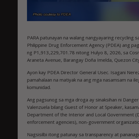
PARA patunayan na walang nangyayaring recycling sa
Philippine Drug Enforcement Agency (PDEA) ang pa
ng P1,913,229,701.78 nitong Hulyo 8, 2026, sa Cos
Araneta Avenue, Barangay Doña Imelda, Quezon City
Ayon kay PDEA Director General Usec. Isagani Nerez
pamahalaan na matiyak na ang mga nasamsam na ilega
komunidad.
Ang pagsunog sa mga droga ay sinaksihan ni Danger
Valenzuela bilang Guest of Honor at Speaker, kasam
Department of the Interior and Local Government (
enforcement agencies), non-government organizatio
Nagsisilbi itong patunay sa transparency at pananag