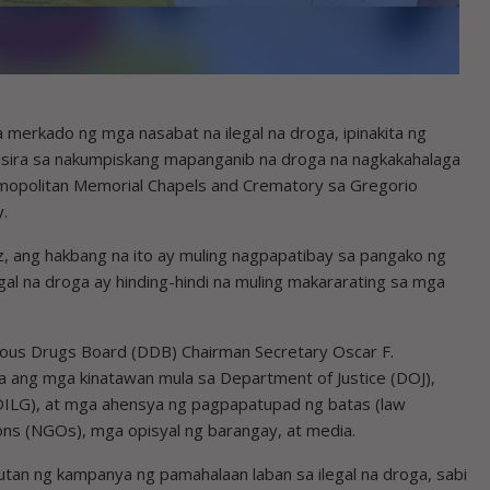
 merkado ng mga nasabat na ilegal na droga, ipinakita ng
gsira sa nakumpiskang mapanganib na droga na nagkakahalaga
mopolitan Memorial Chapels and Crematory sa Gregorio
.
, ang hakbang na ito ay muling nagpapatibay sa pangako ng
l na droga ay hinding-hindi na muling makararating sa mga
ous Drugs Board (DDB) Chairman Secretary Oscar F.
a ang mga kinatawan mula sa Department of Justice (DOJ),
DILG), at mga ahensya ng pagpapatupad ng batas (law
ns (NGOs), mga opisyal ng barangay, at media.
utan ng kampanya ng pamahalaan laban sa ilegal na droga, sabi