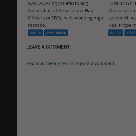
NAGLABAS ng manifesto ang
HINILING ni 
Association of General and Flag
Marcos Jr. s
Officers (AGFO), na binubuo ng mga
suspendihin
retirado...
Real Property
BALITA
NEWS BREAK
BALITA
NEWS
LEAVE A COMMENT
You must be
logged in
to post a comment.