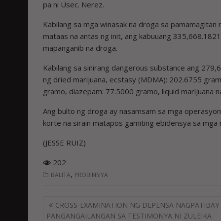
pa ni Usec. Nerez.
Kabilang sa mga winasak na droga sa pamamagitan 
mataas na antas ng init, ang kabuuang 335,668.1821 
mapanganib na droga.
Kabilang sa sinirang dangerous substance ang 279
ng dried marijuana, ecstasy (MDMA): 202.6755 gram
gramo, diazepam: 77.5000 gramo, liquid marijuana na n
Ang bulto ng droga ay nasamsam sa mga operasyon n
korte na sirain matapos gamiting ebidensya sa mga
(JESSE RUIZ)
202
,
BALITA
PROBINSIYA
Post
CROSS-EXAMINATION NG DEPENSA NAGPATIBAY
navigation
PANGANGAILANGAN SA TESTIMONYA NI ZULEIKA