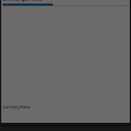
CurrencyRate