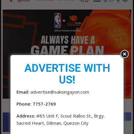
ADVERTISE WITH
US!
Email:
advertise@saksingayon.com
Phone: 7757-2769
Address:
#85 Unit F, Scout Rallos St., Brgy.
Sacred Heart, Diliman, Quezon City