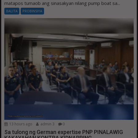
matapos tumaob ang sinasakyan nilang pump boat sa...
BALITA
PROBINSIYA
13 hours ago
admin 3
0
Sa tulong ng German expertise PNP PINALAWIG
KAKAYAHAN KONTRA KIDNAPPING