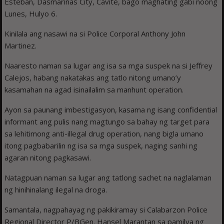
Esteban, Dasmariñas City, Cavite, bago maghating gabi noong
Lunes, Hulyo 6.
Kinilala ang nasawi na si Police Corporal Anthony John
Martinez.
Naaresto naman sa lugar ang isa sa mga suspek na si Jeffrey
Calejos, habang nakatakas ang tatlo nitong umano’y
kasamahan na agad isinailalim sa manhunt operation.
Ayon sa paunang imbestigasyon, kasama ng isang confidential
informant ang pulis nang magtungo sa bahay ng target para
sa lehitimong anti-illegal drug operation, nang bigla umano
itong pagbabarilin ng isa sa mga suspek, naging sanhi ng
agaran nitong pagkasawi.
Natagpuan naman sa lugar ang tatlong sachet na naglalaman
ng hinihinalang ilegal na droga.
Samantala, nagpahayag ng pakikiramay si Calabarzon Police
Regional Director P/BGen. Hansel Marantan sa pamilya ng