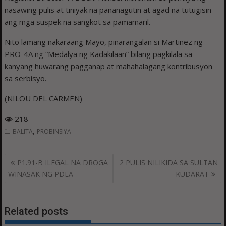
nasawing pulis at tiniyak na pananagutin at agad na tutugisin
ang mga suspek na sangkot sa pamamaril.
Nito lamang nakaraang Mayo, pinarangalan si Martinez ng
PRO-4A ng “Medalya ng Kadakilaan” bilang pagkilala sa
kanyang huwarang pagganap at mahahalagang kontribusyon
sa serbisyo.
(NILOU DEL CARMEN)
218
,
BALITA
PROBINSIYA
Post
P1.91-B ILEGAL NA DROGA
2 PULIS NILIKIDA SA SULTAN
navigation
WINASAK NG PDEA
KUDARAT
Related posts