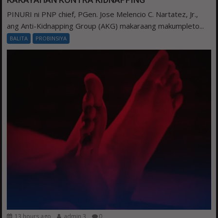
PINURI ni PNP chief, PGen. Jose Melencio C. Nartatez, Jr.,
ang Anti-Kidnapping Group (AKG) makaraang makumpleto...
BALITA
PROBINSIYA
13 hours ago
admin 3
0