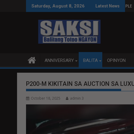
Skip
INAS SA WPS O MAGBITIW
T SA KONGRESO NA SUSPENDIHIN IMPLEMENTASYON NG RPVARA
PUBLIKO HINIKAYAT 
Saturday, August 8, 2026
Latest News
to
content
ANNIVERSARY
BALITA
OPINYON
P200-M KIKITAIN SA AUCTION SA LUX
October 18, 2025
admin 3