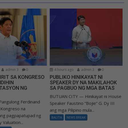
admin 3
0
4 hours ago
admin 3
0
IRIT SA KONGRESO
PUBLIKO HINIKAYAT NI
DIHIN
SPEAKER DY NA MAKILAHOK
TASYON NG
SA PAGBUO NG MGA BATAS
BUTUAN CITY — Hinikayat ni House
Pangulong Ferdinand
Speaker Faustino “Bojie” G. Dy III
a Kongreso na
ang mga Pilipino mula...
 ang pagpapatupad ng
BALITA
NEWS BREAK
 Valuation...