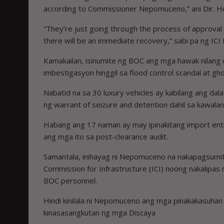
according to Commissioner Nepomuceno,” ani Dir. H
“They’re just going through the process of approval w
there will be an immediate recovery,” sabi pa ng ICI 
Kamakailan, isinumite ng BOC ang mga hawak nilang 
imbestigasyon hinggil sa flood control scandal at 
Nabatid na sa 30 luxury vehicles ay kabilang ang dal
ng warrant of seizure and detention dahil sa kawalan
Habang ang 17 naman ay may ipinakitang import entry 
ang mga ito sa post-clearance audit.
Samantala, inihayag ni Nepomuceno na nakapagsumit
Commission for Infrastructure (ICI) noong nakalipa
BOC personnel.
Hindi kinilala ni Nepomuceno ang mga pinakakasuhan
kinasasangkutan ng mga Discaya