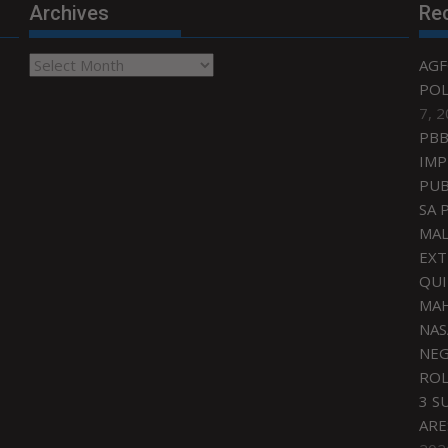
Archives
Re
Archives
AGF
POL
7, 
PBB
IMP
PUB
SA 
MAL
EXT
QU
MAH
NAS
NEG
ROL
3 S
ARE