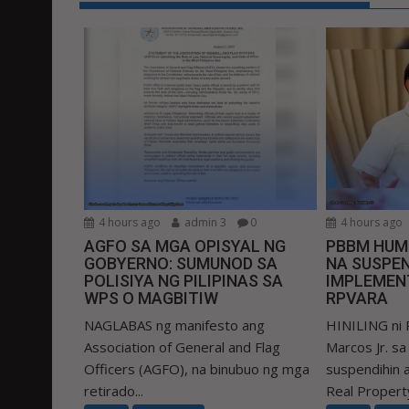
4 hours ago
admin 3
0
4 hours ago
AGFO SA MGA OPISYAL NG
PBBM HUM
GOBYERNO: SUMUNOD SA
NA SUSPEN
POLISIYA NG PILIPINAS SA
IMPLEMEN
WPS O MAGBITIW
RPVARA
NAGLABAS ng manifesto ang
HINILING ni 
Association of General and Flag
Marcos Jr. s
Officers (AGFO), na binubuo ng mga
suspendihin
retirado...
Real Property