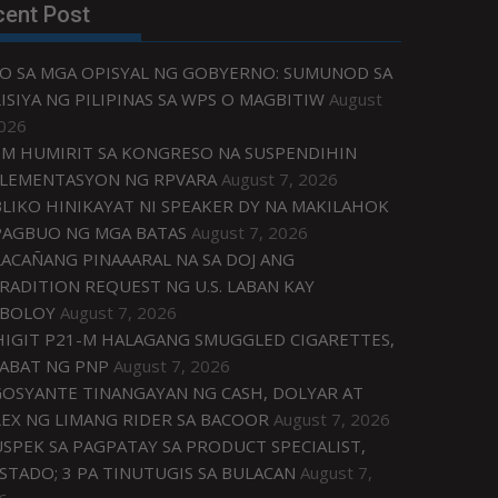
cent Post
O SA MGA OPISYAL NG GOBYERNO: SUMUNOD SA
ISIYA NG PILIPINAS SA WPS O MAGBITIW
August
2026
M HUMIRIT SA KONGRESO NA SUSPENDIHIN
LEMENTASYON NG RPVARA
August 7, 2026
LIKO HINIKAYAT NI SPEAKER DY NA MAKILAHOK
PAGBUO NG MGA BATAS
August 7, 2026
ACAÑANG PINAAARAL NA SA DOJ ANG
RADITION REQUEST NG U.S. LABAN KAY
IBOLOY
August 7, 2026
IGIT P21-M HALAGANG SMUGGLED CIGARETTES,
ABAT NG PNP
August 7, 2026
OSYANTE TINANGAYAN NG CASH, DOLYAR AT
EX NG LIMANG RIDER SA BACOOR
August 7, 2026
USPEK SA PAGPATAY SA PRODUCT SPECIALIST,
STADO; 3 PA TINUTUGIS SA BULACAN
August 7,