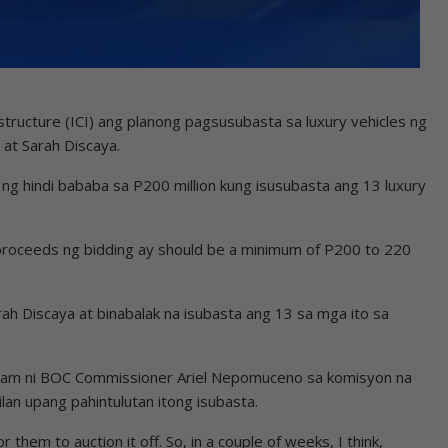
ucture (ICI) ang planong pagsusubasta sa luxury vehicles ng
at Sarah Discaya.
ng hindi bababa sa P200 million kung isusubasta ang 13 luxury
roceeds ng bidding ay should be a minimum of P200 to 220
h Discaya at binabalak na isubasta ang 13 sa mga ito sa
naalam ni BOC Commissioner Ariel Nepomuceno sa komisyon na
n upang pahintulutan itong isubasta.
 them to auction it off. So, in a couple of weeks, I think,