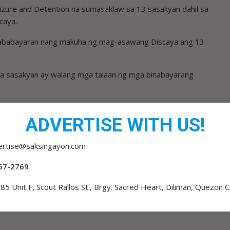
zure and Detention na sumasaklaw sa 13 sasakyan dahil sa
caya.
i nababayaran nang makuha ng mag-asawang Discaya ang 13
 na sasakyan ay walang mga talaan ng mga binabayarang
ADVERTISE WITH US!
ertise@saksingayon.com
57-2769
-
GEN. TORRE TETESTIGO LABAN KAY QUIBOLOY
85 Unit F, Scout Rallos St., Brgy. Sacred Heart, Diliman, Quezon C