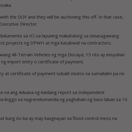
osaka.
ith the DOF and they will be auctioning this off. In that case,
Executive Director.
dokumento sa ICI sa layuning makatulong sa isinasagawang
ghost projects ng DPWH at mga kasabwat na contractors.
awang All-Terrain Vehicles ng mga Discaya, 13 rito ay inisyuhan
 ng import entry o certificate of payment.
at certificate of payment subalit iniutos na sumailalim pa rin
e na ang Aduana ng kanilang report sa Independent
s na linggo na nagrerekomenda ng paghahain ng kaso laban sa 10
 at kung ito ba ay may kaugnayan sa flood control mess na