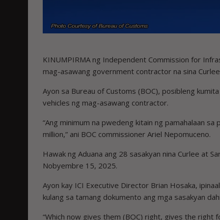
KINUMPIRMA ng Independent Commission for Infrastr
mag-asawang government contractor na sina Curlee 
Ayon sa Bureau of Customs (BOC), posibleng kumita 
vehicles ng mag-asawang contractor.
“Ang minimum na pwedeng kitain ng pamahalaan sa p
million,” ani BOC commissioner Ariel Nepomuceno.
Hawak ng Aduana ang 28 sasakyan nina Curlee at Sara
Nobyembre 15, 2025.
Ayon kay ICI Executive Director Brian Hosaka, ipi
kulang sa tamang dokumento ang mga sasakyan dahila
“Which now gives them (BOC) right, gives the right for