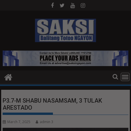
Skip
to
content
P3.7-M SHABU NASAMSAM, 3 TULAK
ARESTADO
March 7, 2025
admin 3