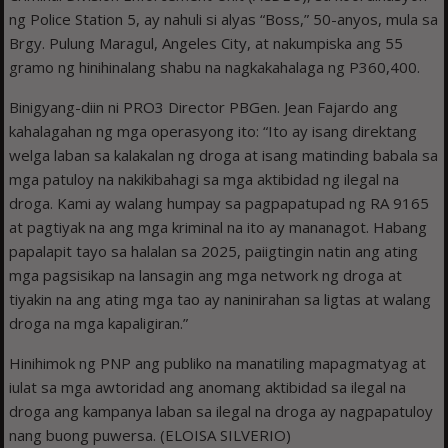
ng Police Station 5, ay nahuli si alyas “Boss,” 50-anyos, mula sa
Brgy. Pulung Maragul, Angeles City, at nakumpiska ang 55
gramo ng hinihinalang shabu na nagkakahalaga ng P360,400.
Binigyang-diin ni PRO3 Director PBGen. Jean Fajardo ang
kahalagahan ng mga operasyong ito: “Ito ay isang direktang
welga laban sa kalakalan ng droga at isang matinding babala sa
mga patuloy na nakikibahagi sa mga aktibidad ng ilegal na
droga. Kami ay walang humpay sa pagpapatupad ng RA 9165
at pagtiyak na ang mga kriminal na ito ay mananagot. Habang
papalapit tayo sa halalan sa 2025, paiigtingin natin ang ating
mga pagsisikap na lansagin ang mga network ng droga at
tiyakin na ang ating mga tao ay naninirahan sa ligtas at walang
droga na mga kapaligiran.”
Hinihimok ng PNP ang publiko na manatiling mapagmatyag at
iulat sa mga awtoridad ang anomang aktibidad sa ilegal na
droga ang kampanya laban sa ilegal na droga ay nagpapatuloy
nang buong puwersa. (ELOISA SILVERIO)