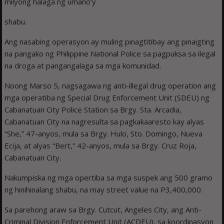
milyong halaga ng umano’y
shabu.
Ang nasabing operasyon ay muling pinagtitibay ang pinaigting
na pangako ng Philippine National Police sa pagpuksa sa ilegal
na droga at pangangalaga sa mga komunidad.
Noong Marso 5, nagsagawa ng anti-illegal drug operation ang
mga operatiba ng Special Drug Enforcement Unit (SDEU) ng
Cabanatuan City Police Station sa Brgy. Sta. Arcadia,
Cabanatuan City na nagresulta sa pagkakaaresto kay alyas
“She,” 47-anyos, mula sa Brgy. Hulo, Sto. Domingo, Nueva
Ecija, at alyas “Bert,” 42-anyos, mula sa Brgy. Cruz Roja,
Cabanatuan City.
Nakumpiska ng mga opertiba sa mga suspek ang 500 gramo
ng hinihinalang shabu, na may street value na P3,400,000.
Sa parehong araw sa Brgy. Cutcut, Angeles City, ang Anti-
Criminal Division Enforcement Unit (ACDEU), sa koordinasyon