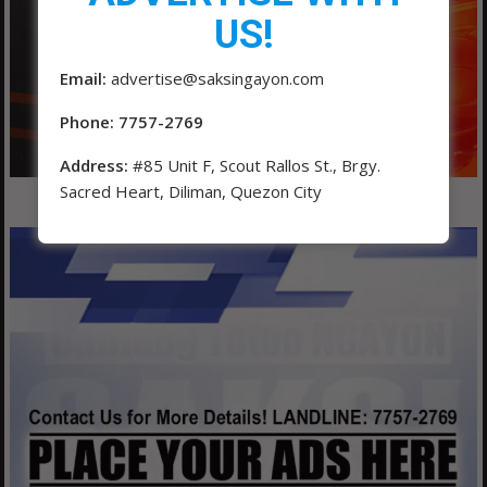
US!
Email:
advertise@saksingayon.com
Phone: 7757-2769
Address:
#85 Unit F, Scout Rallos St., Brgy.
Sacred Heart, Diliman, Quezon City