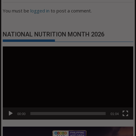
You must be
logged in
to post a comment.
NATIONAL NUTRITION MONTH 2026
Video
Player
00:00
01:04