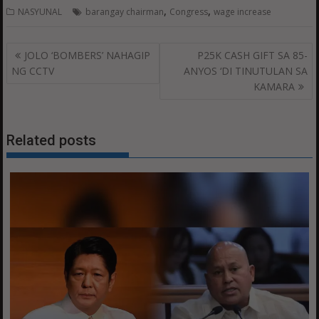
,
,
NASYUNAL
barangay chairman
Congress
wage increase
Post
JOLO ‘BOMBERS’ NAHAGIP
P25K CASH GIFT SA 85-
navigation
NG CCTV
ANYOS ‘DI TINUTULAN SA
KAMARA
Related posts