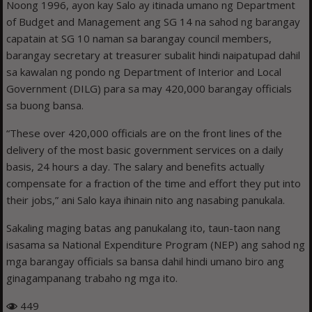
Noong 1996, ayon kay Salo ay itinada umano ng Department
of Budget and Management ang SG 14 na sahod ng barangay
capatain at SG 10 naman sa barangay council members,
barangay secretary at treasurer subalit hindi naipatupad dahil
sa kawalan ng pondo ng Department of Interior and Local
Government (DILG) para sa may 420,000 barangay officials
sa buong bansa.
“These over 420,000 officials are on the front lines of the
delivery of the most basic government services on a daily
basis, 24 hours a day. The salary and benefits actually
compensate for a fraction of the time and effort they put into
their jobs,” ani Salo kaya ihinain nito ang nasabing panukala.
Sakaling maging batas ang panukalang ito, taun-taon nang
isasama sa National Expenditure Program (NEP) ang sahod ng
mga barangay officials sa bansa dahil hindi umano biro ang
ginagampanang trabaho ng mga ito.
449