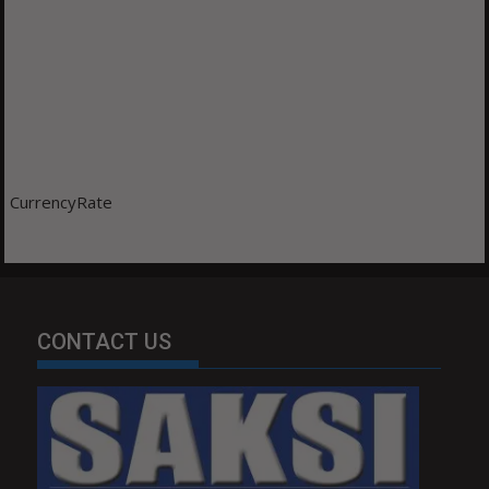
CurrencyRate
CONTACT US