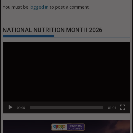
You must be
logged in
to post a comment.
NATIONAL NUTRITION MONTH 2026
Video
Player
00:00
01:04