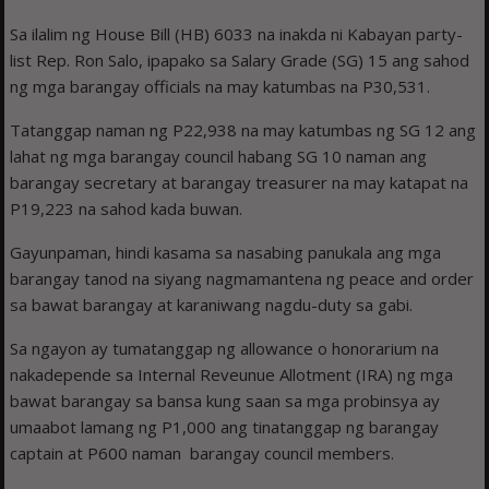
Sa ilalim ng House Bill (HB) 6033 na inakda ni Kabayan party-
list Rep. Ron Salo, ipapako sa Salary Grade (SG) 15 ang sahod
ng mga barangay officials na may katumbas na P30,531.
Tatanggap naman ng P22,938 na may katumbas ng SG 12 ang
lahat ng mga barangay council habang SG 10 naman ang
barangay secretary at barangay treasurer na may katapat na
P19,223 na sahod kada buwan.
Gayunpaman, hindi kasama sa nasabing panukala ang mga
barangay tanod na siyang nagmamantena ng peace and order
sa bawat barangay at karaniwang nagdu-duty sa gabi.
Sa ngayon ay tumatanggap ng allowance o honorarium na
nakadepende sa Internal Reveunue Allotment (IRA) ng mga
bawat barangay sa bansa kung saan sa mga probinsya ay
umaabot lamang ng P1,000 ang tinatanggap ng barangay
captain at P600 naman barangay council members.