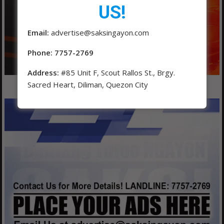
US!
Email:
advertise@saksingayon.com
Phone: 7757-2769
Address:
#85 Unit F, Scout Rallos St., Brgy.
Sacred Heart, Diliman, Quezon City