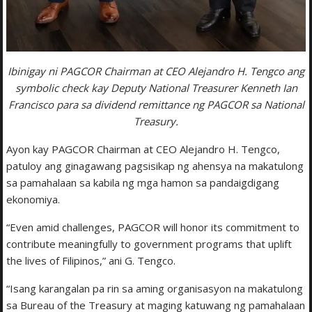
Ibinigay ni PAGCOR Chairman at CEO Alejandro H. Tengco ang
symbolic check kay Deputy National Treasurer Kenneth Ian
Francisco para sa dividend remittance ng PAGCOR sa National
Treasury.
Ayon kay PAGCOR Chairman at CEO Alejandro H. Tengco,
patuloy ang ginagawang pagsisikap ng ahensya na makatulong
sa pamahalaan sa kabila ng mga hamon sa pandaigdigang
ekonomiya.
“Even amid challenges, PAGCOR will honor its commitment to
contribute meaningfully to government programs that uplift
the lives of Filipinos,” ani G. Tengco.
“Isang karangalan pa rin sa aming organisasyon na makatulong
sa Bureau of the Treasury at maging katuwang ng pamahalaan