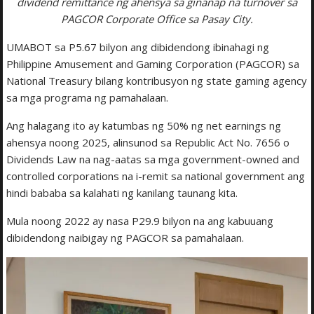
dividend remittance ng ahensya sa ginanap na turnover sa
PAGCOR Corporate Office sa Pasay City.
UMABOT sa P5.67 bilyon ang dibidendong ibinahagi ng
Philippine Amusement and Gaming Corporation (PAGCOR) sa
National Treasury bilang kontribusyon ng state gaming agency
sa mga programa ng pamahalaan.
Ang halagang ito ay katumbas ng 50% ng net earnings ng
ahensya noong 2025, alinsunod sa Republic Act No. 7656 o
Dividends Law na nag-aatas sa mga government-owned and
controlled corporations na i-remit sa national government ang
hindi bababa sa kalahati ng kanilang taunang kita.
Mula noong 2022 ay nasa P29.9 bilyon na ang kabuuang
dibidendong naibigay ng PAGCOR sa pamahalaan.