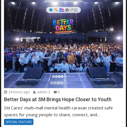
24 hours ago
admin 3
0
Better Days at SM Brings Hope Closer to Youth
SM Cares’ multi-mall mental health caravan created safe
spaces for young people to share, connect, and...
SPECIAL FEATURE