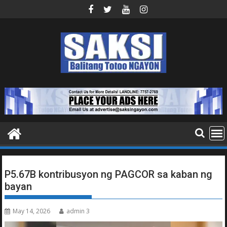
Skip
to
content
P5.67B kontribusyon ng PAGCOR sa kaban ng
bayan
May 14, 2026
admin 3