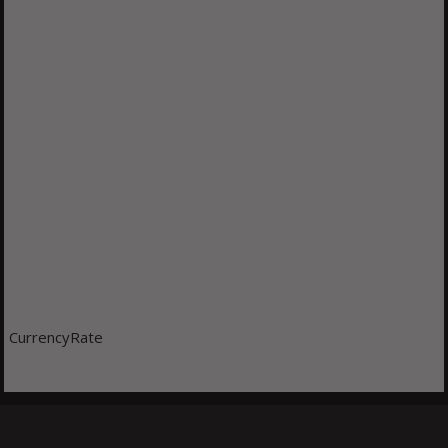
CurrencyRate