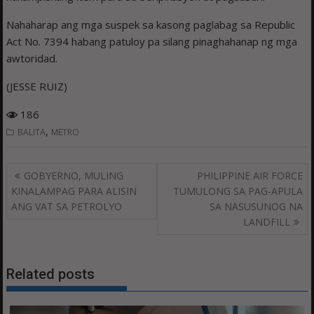
Nahaharap ang mga suspek sa kasong paglabag sa Republic
Act No. 7394 habang patuloy pa silang pinaghahanap ng mga
awtoridad.
(JESSE RUIZ)
186
,
BALITA
METRO
Post
GOBYERNO, MULING
PHILIPPINE AIR FORCE
navigation
KINALAMPAG PARA ALISIN
TUMULONG SA PAG-APULA
ANG VAT SA PETROLYO
SA NASUSUNOG NA
LANDFILL
Related posts