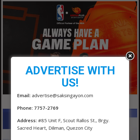
ADVERTISE WITH
US!
Email:
advertise@saksingayon.com
Phone: 7757-2769
Address:
#85 Unit F, Scout Rallos St., Brgy.
Sacred Heart, Diliman, Quezon City