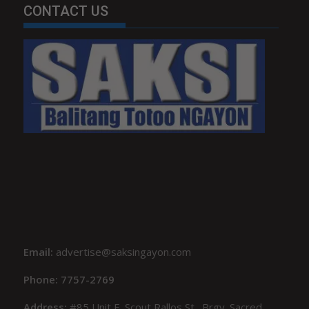
CONTACT US
Email:
advertise@saksingayon.com
Phone: 7757-2769
Address:
#85 Unit F, Scout Rallos St., Brgy. Sacred