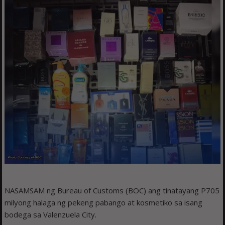
NASAMSAM ng Bureau of Customs (BOC) ang tinatayang P705
milyong halaga ng pekeng pabango at kosmetiko sa isang
bodega sa Valenzuela City.