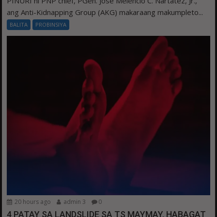
PINURI ni PNP chief, PGen. Jose Melencio C. Nartatez, Jr.,
ang Anti-Kidnapping Group (AKG) makaraang makumpleto...
BALITA
PROBINSIYA
20 hours ago
admin 3
0
4 PATAY SA LANDSLIDE SA TS MAYMAY, HABAGAT