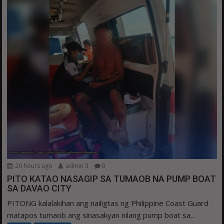
20 hours ago
admin 3
0
PITO KATAO NASAGIP SA TUMAOB NA PUMP BOAT
SA DAVAO CITY
PITONG kalalakihan ang nailigtas ng Philippine Coast Guard
matapos tumaob ang sinasakyan nilang pump boat sa...