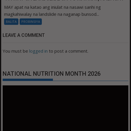
MAY apat na katao ang iniulat na nasawi sanhi ng
magkahiwalay na landslide na naganap bunsod...
BALITA
PROBINSIYA
LEAVE A COMMENT
You must be
logged in
to post a comment.
NATIONAL NUTRITION MONTH 2026
Video
Player