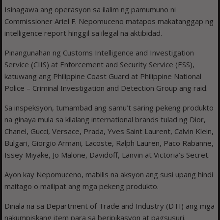
Isinagawa ang operasyon sa ilalim ng pamumuno ni
Commissioner Ariel F. Nepomuceno matapos makatanggap ng
intelligence report hinggil sa ilegal na aktibidad.
Pinangunahan ng Customs Intelligence and Investigation
Service (CIIS) at Enforcement and Security Service (ESS),
katuwang ang Philippine Coast Guard at Philippine National
Police – Criminal Investigation and Detection Group ang raid.
Sa inspeksyon, tumambad ang samu’t saring pekeng produkto
na ginaya mula sa kilalang international brands tulad ng Dior,
Chanel, Gucci, Versace, Prada, Yves Saint Laurent, Calvin Klein,
Bulgari, Giorgio Armani, Lacoste, Ralph Lauren, Paco Rabanne,
Issey Miyake, Jo Malone, Davidoff, Lanvin at Victoria’s Secret.
Ayon kay Nepomuceno, mabilis na aksyon ang susi upang hindi
maitago o mailipat ang mga pekeng produkto.
Dinala na sa Department of Trade and Industry (DTI) ang mga
nakumpiskang item para sa beripikasyon at pagsusuri.