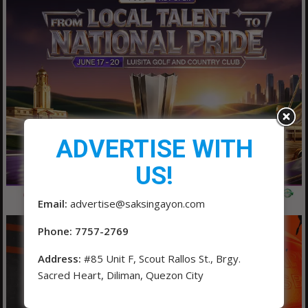
ADVERTISE WITH
US!
Email:
advertise@saksingayon.com
Phone: 7757-2769
Address:
#85 Unit F, Scout Rallos St., Brgy.
Sacred Heart, Diliman, Quezon City