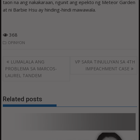
taon na ang nakakaraan, ngunit ang epekto ng Meteor Garden
at ni Barbie Hsu ay hinding-hindi mawawala.
368
OPINYON
Post
LUMALALA ANG
VP SARA TINULUYAN SA 4TH
navigation
PROBLEMA SA MARCOS-
IMPEACHMENT CASE
LAUREL TANDEM
Related posts