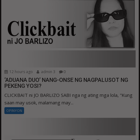
12 hours ago
admin 3
0
‘ADUANA DUO’ NANG-ONSE NG NAGPALUSOT NG
PEKENG YOSI?
CLICKBAIT ni JO BARLIZO SABI nga ng ating mga lola, “Kung
saan may usok, malamang may...
OPINYON