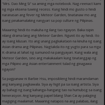
“Mrs. Dao Ming Si” sa aming mga notebook. Nag-reenact kami
ng mga eksena tuwing recess. Kung hindi mo gusto o hindi
naranasan ang fever ng Meteor Garden, tinatanaw mo ang
isang pinakamalaking nangyari sa pop culture ng Pilipinas.
Maaaring hindi ito makuha ng ilang tao ngayon. Baka isipin
nilang drama lang ang Meteor Garden. Ngunit ito ay hindi. Ito
ay isang kilusan. Ito ang unang pagkakataon na kinuha ng isang
Asian drama ang Pilipinas. Nagtakda ito ng yugto para sa mga
K-drama at lahat ng sumunod na pangyayari. Kung wala ang
Meteor Garden, sino ang makakaalam kung tinatanggap ng
mga Pilipino ang Asian entertainment tulad ng ginagawa
ngayon?
Sa pagpanaw ni Barbie Hsu, imposibleng hindi maramdaman
ang kanyang pagkawala. Siya ay higit pa sa isang artista. Siya
ay bahagi ng isang kahanga-hangang tao na humubog sa isang
henerasyon. Ang kanyang papel bilang Shan Cai ay palaging
magiging maalamat. Maaaring natapos na ang palabas, ilang