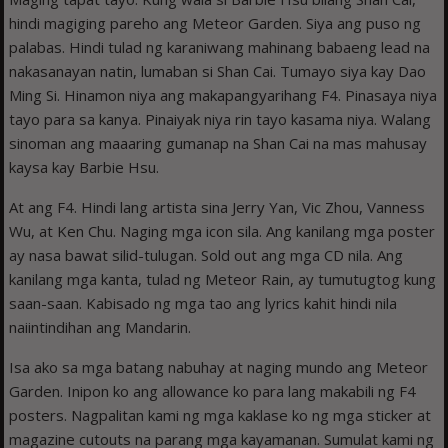
hindi magiging pareho ang Meteor Garden. Siya ang puso ng
palabas. Hindi tulad ng karaniwang mahinang babaeng lead na
nakasanayan natin, lumaban si Shan Cai. Tumayo siya kay Dao
Ming Si. Hinamon niya ang makapangyarihang F4. Pinasaya niya
tayo para sa kanya. Pinaiyak niya rin tayo kasama niya. Walang
sinoman ang maaaring gumanap na Shan Cai na mas mahusay
kaysa kay Barbie Hsu.
At ang F4. Hindi lang artista sina Jerry Yan, Vic Zhou, Vanness
Wu, at Ken Chu. Naging mga icon sila. Ang kanilang mga poster
ay nasa bawat silid-tulugan. Sold out ang mga CD nila. Ang
kanilang mga kanta, tulad ng Meteor Rain, ay tumutugtog kung
saan-saan. Kabisado ng mga tao ang lyrics kahit hindi nila
naiintindihan ang Mandarin.
Isa ako sa mga batang nabuhay at naging mundo ang Meteor
Garden. Inipon ko ang allowance ko para lang makabili ng F4
posters. Nagpalitan kami ng mga kaklase ko ng mga sticker at
magazine cutouts na parang mga kayamanan. Sumulat kami ng