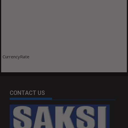
CurrencyRate
CONTACT US