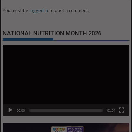
You must be
logged in
to post a comment.
NATIONAL NUTRITION MONTH 2026
Video
Player
00:00
01:04