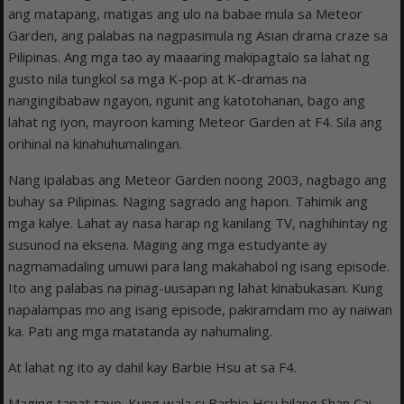
ang matapang, matigas ang ulo na babae mula sa Meteor
Garden, ang palabas na nagpasimula ng Asian drama craze sa
Pilipinas. Ang mga tao ay maaaring makipagtalo sa lahat ng
gusto nila tungkol sa mga K-pop at K-dramas na
nangingibabaw ngayon, ngunit ang katotohanan, bago ang
lahat ng iyon, mayroon kaming Meteor Garden at F4. Sila ang
orihinal na kinahuhumalingan.
Nang ipalabas ang Meteor Garden noong 2003, nagbago ang
buhay sa Pilipinas. Naging sagrado ang hapon. Tahimik ang
mga kalye. Lahat ay nasa harap ng kanilang TV, naghihintay ng
susunod na eksena. Maging ang mga estudyante ay
nagmamadaling umuwi para lang makahabol ng isang episode.
Ito ang palabas na pinag-uusapan ng lahat kinabukasan. Kung
napalampas mo ang isang episode, pakiramdam mo ay naiwan
ka. Pati ang mga matatanda ay nahumaling.
At lahat ng ito ay dahil kay Barbie Hsu at sa F4.
Maging tapat tayo. Kung wala si Barbie Hsu bilang Shan Cai,