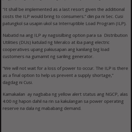
“It shall be implemented as a last resort given the additional
costs the ILP would bring to consumers.” diin pa ni Sec. Cusi
patungkol sa usapin ukol sa Interruptible Load Program (ILP).
Nabatid na ang ILP ay nagsisilbing option para sa Distribution
Utilities (DUs) katulad ng Meralco at iba pang electric
cooperatives upang pakiusapan ang kanilang big load
customers na gumamit ng sariling generator.
“We will not wait for a loss of power to occur. The ILP is there
as a final option to help us prevent a supply shortage,”
dagdag ni Cusi.
Kamakailan ay nagbaba ng yellow alert status ang NGCP, alas
4:00 ng hapon dahil na rin sa kakulangan sa power operating
reserve na dala ng mababang demand.