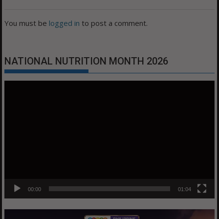
You must be
logged in
to post a comment.
NATIONAL NUTRITION MONTH 2026
Video
Player
00:00
01:04