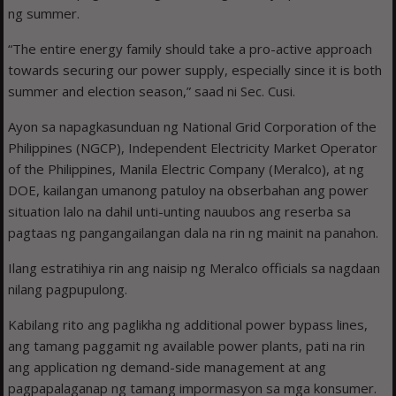
ng summer.
“The entire energy family should take a pro-active approach
towards securing our power supply, especially since it is both
summer and election season,” saad ni Sec. Cusi.
Ayon sa napagkasunduan ng National Grid Corporation of the
Philippines (NGCP), Independent Electricity Market Operator
of the Philippines, Manila Electric Company (Meralco), at ng
DOE, kailangan umanong patuloy na obserbahan ang power
situation lalo na dahil unti-unting nauubos ang reserba sa
pagtaas ng pangangailangan dala na rin ng mainit na panahon.
Ilang estratihiya rin ang naisip ng Meralco officials sa nagdaan
nilang pagpupulong.
Kabilang rito ang paglikha ng additional power bypass lines,
ang tamang paggamit ng available power plants, pati na rin
ang application ng demand-side management at ang
pagpapalaganap ng tamang impormasyon sa mga konsumer.