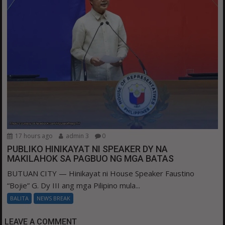
17 hours ago
admin 3
0
PUBLIKO HINIKAYAT NI SPEAKER DY NA
MAKILAHOK SA PAGBUO NG MGA BATAS
BUTUAN CITY — Hinikayat ni House Speaker Faustino
“Bojie” G. Dy III ang mga Pilipino mula...
BALITA
NEWS BREAK
LEAVE A COMMENT