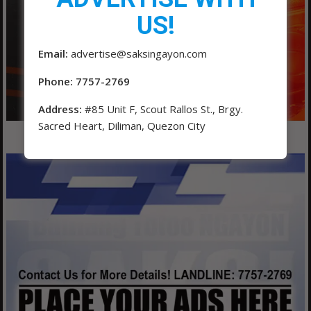
US!
Email:
advertise@saksingayon.com
Phone: 7757-2769
Address:
#85 Unit F, Scout Rallos St., Brgy.
Sacred Heart, Diliman, Quezon City