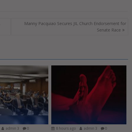
A
Manny Pacquiao Secures JIL Church Endorsement for
Senate Race
admin 3
0
8 hours ago
admin 3
0