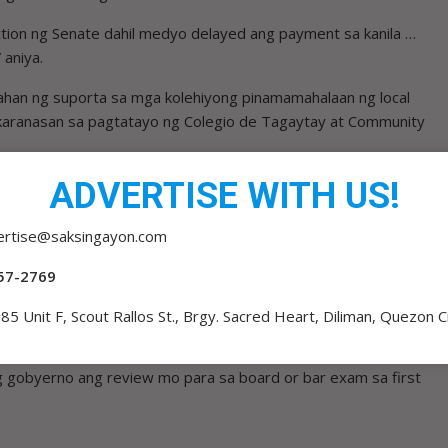
nction ng Senate dahil medyo delayed ang payment sa kanila …
aniya.
gahan ng suporta sa mga kolehiyong pinamamahalaan ng local
 karanasan sa pagtatayo ng Colegio de Tagaytay at Community
al na may kakayanang matulungan ang pamahalaang nasyonal na
ADVERTISE WITH US!
,” aniya.
ertise@saksingayon.com
wing sistematiko ang pag-akses ng mga estudyante sa mga
lopment at educational assistance programs.
57-2769
tas na pondohan ng gobyerno ang review programs ng mahihirap
85 Unit F, Scout Rallos St., Brgy. Sacred Heart, Diliman, Quezon C
ng gobyerno ang review mo para sa board or bar exam sa first