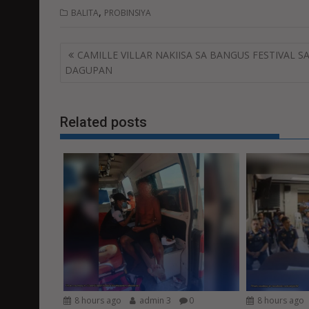
,
BALITA
PROBINSIYA
Post
CAMILLE VILLAR NAKIISA SA BANGUS FESTIVAL S
navigation
DAGUPAN
Related posts
8 hours ago
admin 3
0
8 hours ago