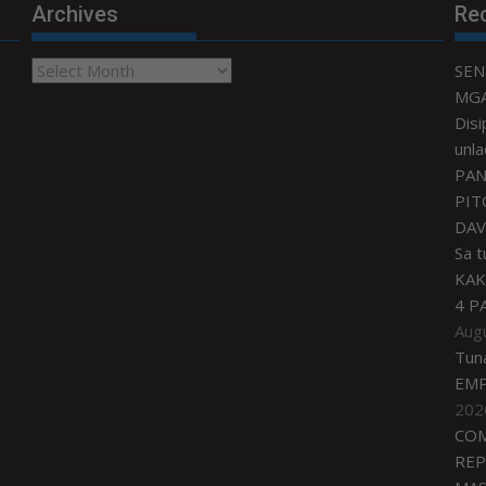
Archives
Re
Archives
SEN
MGA
Disi
unla
PAN
PIT
DAV
Sa 
KAK
4 P
Aug
Tun
EMP
202
COM
REP