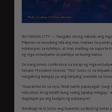
BATANGAS CITY — Nangako nitong Sabado ang mga 
Pilipinas na isusulong nila ang mas mataas na pond
edukasyon sa kolehiyo, at mas matibay na suporta 
ng mga estudyante at pamilya sa buong bansa.
Sa isang press conference sa harap ng mga estudya
Senate President Vicente “Tito” Sotto III na titiya
nangakong ibibigay pa ang kanyang suweldo sa Senad
“Guarantee ko sa inyo, hindi namin papayagan ‘yung 
education at ng health kung saang lupalop inilagay,” 
dagdagan pa ang budget ng edukasyon.”
Ibinahagi rin ni Sotto ang kuwento sa likod ng batas p