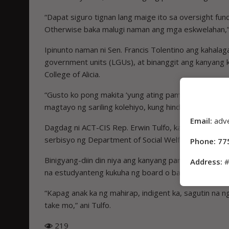
“Dapat siguro tignan lang maige ito sa oversight fu
Otherwise baka malugi naman ang mga eskwelahan,” 
Ipinunto naman ni Sen. Francis Tolentino ang kahala
government units (LGUs), at binanggit ang kanyang
College of Alicia.
“Gusto ko pong makita ‘yung ating pamahalaang lok
magtayo ng sariling kolehiyo, kung hindi kaya ng CHED
Email:
adv
Dagdag ni ACT-CIS Rep. Erwin Tulfo, kailangang ga
serbisyo ng Department of Social Welfare and Deve
Phone: 77
Binigyang-diin din niya ang kanyang panukalang ba
Address:
#
na estudyanteng kukuha ng board o bar exams.
“Kapag anak ka ng mahirap, indigent ka, sagutin na 
take mo,” ani Tulfo.
219