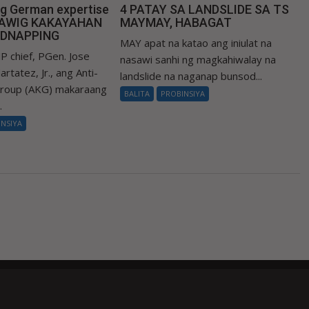
ng German expertise
4 PATAY SA LANDSLIDE SA TS
LAWIG KAKAYAHAN
MAYMAY, HABAGAT
IDNAPPING
MAY apat na katao ang iniulat na
P chief, PGen. Jose
nasawi sanhi ng magkahiwalay na
rtatez, Jr., ang Anti-
landslide na naganap bunsod...
Group (AKG) makaraang
BALITA
PROBINSIYA
.
INSIYA