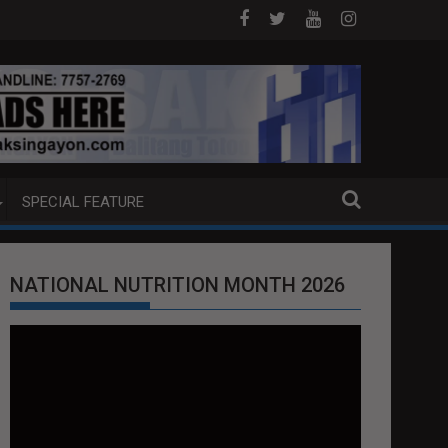
OAT SA DAVAO CITY
Sa tulong ng German expertise PNP PINALAWIG KA
SPECIAL FEATURE
NATIONAL NUTRITION MONTH 2026
Video
Player