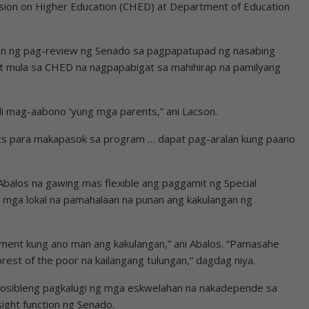
ssion on Higher Education (CHED) at Department of Education
son ng pag-review ng Senado sa pagpapatupad ng nasabing
t mula sa CHED na nagpapabigat sa mahihirap na pamilyang
indi mag-aabono ‘yung mga parents,” ani Lacson.
ts para makapasok sa program … dapat pag-aralan kung paano
r Abalos na gawing mas flexible ang paggamit ng Special
g mga lokal na pamahalaan na punan ang kakulangan ng
ment kung ano man ang kakulangan,” ani Abalos. “Pamasahe
oorest of the poor na kailangang tulungan,” dagdag niya.
 posibleng pagkalugi ng mga eskwelahan na nakadepende sa
ght function ng Senado.