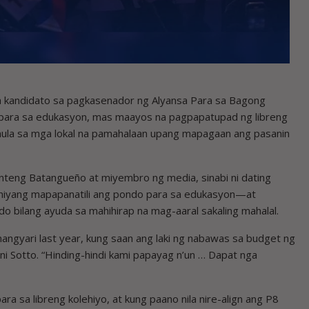
kandidato sa pagkasenador ng Alyansa Para sa Bagong
o para sa edukasyon, mas maayos na pagpapatupad ng libreng
mula sa mga lokal na pamahalaan upang mapagaan ang pasanin
nteng Batangueño at miyembro ng media, sinabi ni dating
kin niyang mapapanatili ang pondo para sa edukasyon—at
o bilang ayuda sa mahihirap na mag-aaral sakaling mahalal.
nangyari last year, kung saan ang laki ng nabawas sa budget ng
ani Sotto. “Hinding-hindi kami papayag n’un … Dapat nga
ara sa libreng kolehiyo, at kung paano nila nire-align ang P8