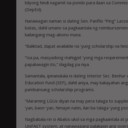
bilyong hindi nagamit na pondo para ilaan sa Commi
(DepEd).
Nanawagan naman si dating Sen. Panfilo “Ping” Lac
batas, dahil umano sa pagkaantala ng reimbursemen
kailangang mag-abono muna.
“Baliktad, dapat available na ‘yung scholarship na h
“Isa pa, masyadong mahigpit ‘yong mga requiremen
papaluwagin ito,” dagdag pa niya.
Samantala, ipinanukala ni dating Interior Sec. Benhu
Education Fund (SEF), dahil aniya, may kakayahan an
pambansang scholarship programs.
“Maraming LGUs diyan na may pera talaga to supple
‘yan, baon ‘yan, himayin natin, ilan ba talaga ‘yung p
Nagbabala rin si Abalos ukol sa mga pagkaantala at
UniFAST system, at nanawagang palakasin ang oversi