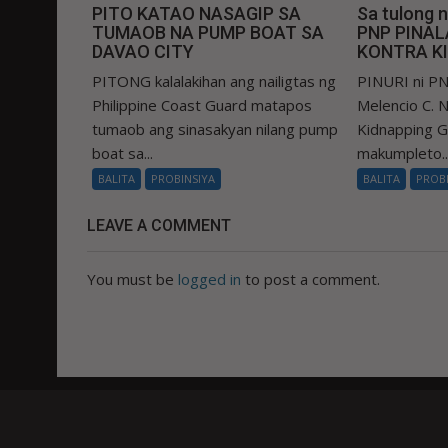
PITO KATAO NASAGIP SA
Sa tulong 
TUMAOB NA PUMP BOAT SA
PNP PINA
DAVAO CITY
KONTRA K
PITONG kalalakihan ang nailigtas ng
PINURI ni PN
Philippine Coast Guard matapos
Melencio C. Na
tumaob ang sinasakyan nilang pump
Kidnapping 
boat sa...
makumpleto..
BALITA
PROBINSIYA
BALITA
PROB
LEAVE A COMMENT
You must be
logged in
to post a comment.