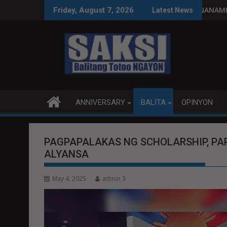
Skip
ng paggastos susi sa pag-unlad
PANANAMPALATAYA
Friday, August 7, 2026
Latest News
to
content
ANNIVERSARY
BALITA
OPINYON
PAGPAPALAKAS NG SCHOLARSHIP, PAP
ALYANSA
May 4, 2025
admin 3