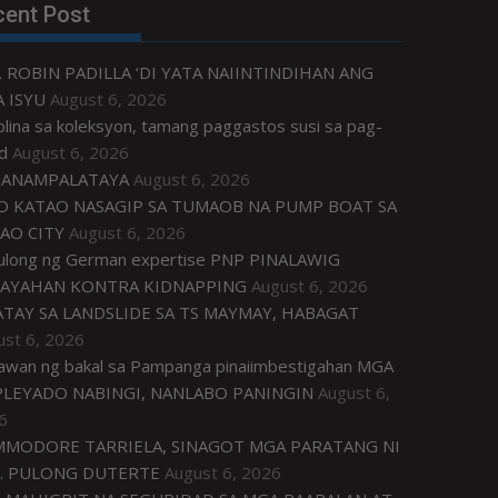
cent Post
. ROBIN PADILLA ‘DI YATA NAIINTINDIHAN ANG
 ISYU
August 6, 2026
plina sa koleksyon, tamang paggastos susi sa pag-
d
August 6, 2026
ANAMPALATAYA
August 6, 2026
O KATAO NASAGIP SA TUMAOB NA PUMP BOAT SA
AO CITY
August 6, 2026
tulong ng German expertise PNP PINALAWIG
AYAHAN KONTRA KIDNAPPING
August 6, 2026
ATAY SA LANDSLIDE SA TS MAYMAY, HABAGAT
ust 6, 2026
awan ng bakal sa Pampanga pinaiimbestigahan MGA
LEYADO NABINGI, NANLABO PANINGIN
August 6,
6
MODORE TARRIELA, SINAGOT MGA PARATANG NI
. PULONG DUTERTE
August 6, 2026