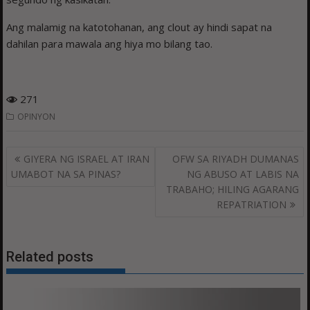
Ang malamig na katotohanan, ang clout ay hindi sapat na
dahilan para mawala ang hiya mo bilang tao.
271
OPINYON
Post
GIYERA NG ISRAEL AT IRAN
OFW SA RIYADH DUMANAS
navigation
UMABOT NA SA PINAS?
NG ABUSO AT LABIS NA
TRABAHO; HILING AGARANG
REPATRIATION
Related posts