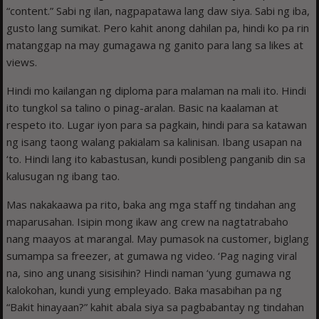
“content.” Sabi ng ilan, nagpapatawa lang daw siya. Sabi ng iba,
gusto lang sumikat. Pero kahit anong dahilan pa, hindi ko pa rin
matanggap na may gumagawa ng ganito para lang sa likes at
views.
Hindi mo kailangan ng diploma para malaman na mali ito. Hindi
ito tungkol sa talino o pinag-aralan. Basic na kaalaman at
respeto ito. Lugar iyon para sa pagkain, hindi para sa katawan
ng isang taong walang pakialam sa kalinisan. Ibang usapan na
‘to. Hindi lang ito kabastusan, kundi posibleng panganib din sa
kalusugan ng ibang tao.
Mas nakakaawa pa rito, baka ang mga staff ng tindahan ang
maparusahan. Isipin mong ikaw ang crew na nagtatrabaho
nang maayos at marangal. May pumasok na customer, biglang
sumampa sa freezer, at gumawa ng video. ‘Pag naging viral
na, sino ang unang sisisihin? Hindi naman ‘yung gumawa ng
kalokohan, kundi yung empleyado. Baka masabihan pa ng
“Bakit hinayaan?” kahit abala siya sa pagbabantay ng tindahan