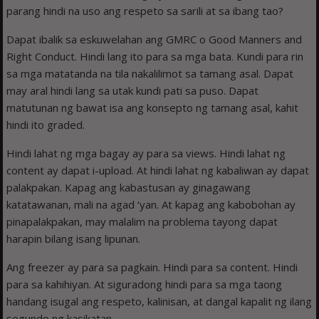
parang hindi na uso ang respeto sa sarili at sa ibang tao?
Dapat ibalik sa eskuwelahan ang GMRC o Good Manners and
Right Conduct. Hindi lang ito para sa mga bata. Kundi para rin
sa mga matatanda na tila nakalilimot sa tamang asal. Dapat
may aral hindi lang sa utak kundi pati sa puso. Dapat
matutunan ng bawat isa ang konsepto ng tamang asal, kahit
hindi ito graded.
Hindi lahat ng mga bagay ay para sa views. Hindi lahat ng
content ay dapat i-upload. At hindi lahat ng kabaliwan ay dapat
palakpakan. Kapag ang kabastusan ay ginagawang
katatawanan, mali na agad ‘yan. At kapag ang kabobohan ay
pinapalakpakan, may malalim na problema tayong dapat
harapin bilang isang lipunan.
Ang freezer ay para sa pagkain. Hindi para sa content. Hindi
para sa kahihiyan. At siguradong hindi para sa mga taong
handang isugal ang respeto, kalinisan, at dangal kapalit ng ilang
segundo ng kasikatan.