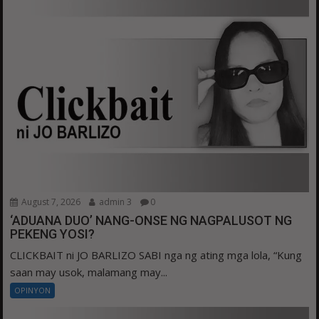
August 7, 2026
admin 3
0
‘ADUANA DUO’ NANG-ONSE NG NAGPALUSOT NG
PEKENG YOSI?
CLICKBAIT ni JO BARLIZO SABI nga ng ating mga lola, “Kung
saan may usok, malamang may...
OPINYON