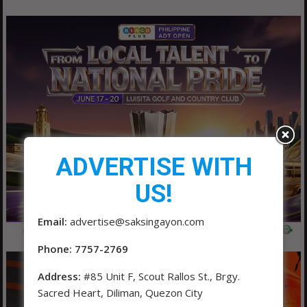
ADVERTISE WITH
US!
Email:
advertise@saksingayon.com
Phone: 7757-2769
Address:
#85 Unit F, Scout Rallos St., Brgy.
Sacred Heart, Diliman, Quezon City