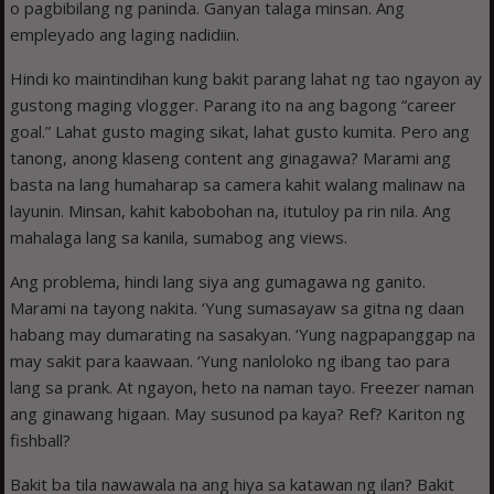
o pagbibilang ng paninda. Ganyan talaga minsan. Ang
empleyado ang laging nadidiin.
Hindi ko maintindihan kung bakit parang lahat ng tao ngayon ay
gustong maging vlogger. Parang ito na ang bagong “career
goal.” Lahat gusto maging sikat, lahat gusto kumita. Pero ang
tanong, anong klaseng content ang ginagawa? Marami ang
basta na lang humaharap sa camera kahit walang malinaw na
layunin. Minsan, kahit kabobohan na, itutuloy pa rin nila. Ang
mahalaga lang sa kanila, sumabog ang views.
Ang problema, hindi lang siya ang gumagawa ng ganito.
Marami na tayong nakita. ‘Yung sumasayaw sa gitna ng daan
habang may dumarating na sasakyan. ‘Yung nagpapanggap na
may sakit para kaawaan. ‘Yung nanloloko ng ibang tao para
lang sa prank. At ngayon, heto na naman tayo. Freezer naman
ang ginawang higaan. May susunod pa kaya? Ref? Kariton ng
fishball?
Bakit ba tila nawawala na ang hiya sa katawan ng ilan? Bakit