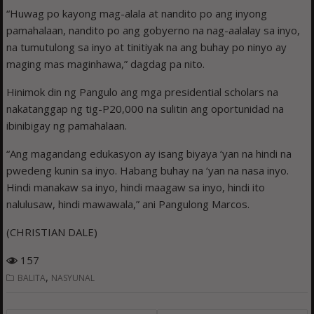
“Huwag po kayong mag-alala at nandito po ang inyong
pamahalaan, nandito po ang gobyerno na nag-aalalay sa inyo,
na tumutulong sa inyo at tinitiyak na ang buhay po ninyo ay
maging mas maginhawa,” dagdag pa nito.
Hinimok din ng Pangulo ang mga presidential scholars na
nakatanggap ng tig-P20,000 na sulitin ang oportunidad na
ibinibigay ng pamahalaan.
“Ang magandang edukasyon ay isang biyaya ‘yan na hindi na
pwedeng kunin sa inyo. Habang buhay na ‘yan na nasa inyo.
Hindi manakaw sa inyo, hindi maagaw sa inyo, hindi ito
nalulusaw, hindi mawawala,” ani Pangulong Marcos.
(CHRISTIAN DALE)
157
,
BALITA
NASYUNAL