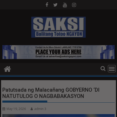
Skip
to
content
Patutsada ng Malacañang GOBYERNO ‘DI
NATUTULOG O NAGBABAKASYON
May 19, 2026
admin 3