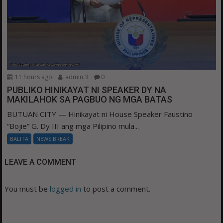
11 hours ago
admin 3
0
PUBLIKO HINIKAYAT NI SPEAKER DY NA
MAKILAHOK SA PAGBUO NG MGA BATAS
BUTUAN CITY — Hinikayat ni House Speaker Faustino
“Bojie” G. Dy III ang mga Pilipino mula...
BALITA
NEWS BREAK
LEAVE A COMMENT
You must be
logged in
to post a comment.