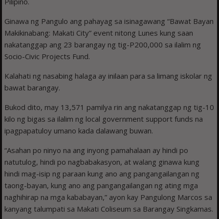
Pilipino.
Ginawa ng Pangulo ang pahayag sa isinagawang “Bawat Bayan
Makikinabang: Makati City” event nitong Lunes kung saan
nakatanggap ang 23 barangay ng tig-P200,000 sa ilalim ng
Socio-Civic Projects Fund.
Kalahati ng nasabing halaga ay inilaan para sa limang iskolar ng
bawat barangay.
Bukod dito, may 13,571 pamilya rin ang nakatanggap ng tig-10
kilo ng bigas sa ilalim ng local government support funds na
ipagpapatuloy umano kada dalawang buwan.
“Asahan po ninyo na ang inyong pamahalaan ay hindi po
natutulog, hindi po nagbabakasyon, at walang ginawa kung
hindi mag-isip ng paraan kung ano ang pangangailangan ng
taong-bayan, kung ano ang pangangailangan ng ating mga
naghihirap na mga kababayan,” ayon kay Pangulong Marcos sa
kanyang talumpati sa Makati Coliseum sa Barangay Singkamas.