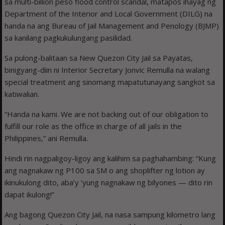
sa multi-billion peso flood control scandal, matapos ihayag ng
Department of the Interior and Local Government (DILG) na
handa na ang Bureau of Jail Management and Penology (BJMP)
sa kanilang pagkukulungang pasilidad.
Sa pulong-balitaan sa New Quezon City Jail sa Payatas,
binigyang-diin ni Interior Secretary Jonvic Remulla na walang
special treatment ang sinomang mapatutunayang sangkot sa
katiwalian.
“Handa na kami. We are not backing out of our obligation to
fulfill our role as the office in charge of all jails in the
Philippines,” ani Remulla.
Hindi rin nagpaligoy-ligoy ang kalihim sa paghahambing: “Kung
ang nagnakaw ng P100 sa SM o ang shoplifter ng lotion ay
ikinukulong dito, aba’y ‘yung nagnakaw ng bilyones — dito rin
dapat ikulong!”
Ang bagong Quezon City Jail, na nasa sampung kilometro lang