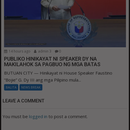
14 hours ago
admin 3
0
PUBLIKO HINIKAYAT NI SPEAKER DY NA
MAKILAHOK SA PAGBUO NG MGA BATAS
BUTUAN CITY — Hinikayat ni House Speaker Faustino
“Bojie” G. Dy III ang mga Pilipino mula...
BALITA
NEWS BREAK
LEAVE A COMMENT
You must be
logged in
to post a comment.