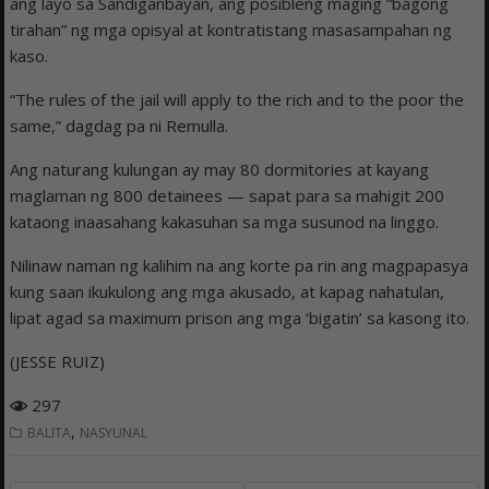
ang layo sa Sandiganbayan, ang posibleng maging “bagong
tirahan” ng mga opisyal at kontratistang masasampahan ng
kaso.
“The rules of the jail will apply to the rich and to the poor the
same,” dagdag pa ni Remulla.
Ang naturang kulungan ay may 80 dormitories at kayang
maglaman ng 800 detainees — sapat para sa mahigit 200
kataong inaasahang kakasuhan sa mga susunod na linggo.
Nilinaw naman ng kalihim na ang korte pa rin ang magpapasya
kung saan ikukulong ang mga akusado, at kapag nahatulan,
lipat agad sa maximum prison ang mga ‘bigatin’ sa kasong ito.
(JESSE RUIZ)
297
,
BALITA
NASYUNAL